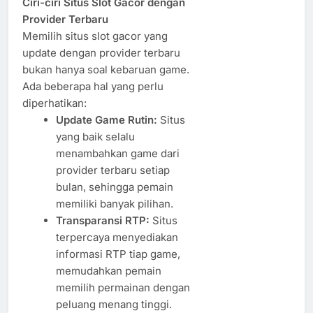
Ciri-ciri Situs Slot Gacor dengan
Provider Terbaru
Memilih situs slot gacor yang
update dengan provider terbaru
bukan hanya soal kebaruan game.
Ada beberapa hal yang perlu
diperhatikan:
Update Game Rutin:
Situs
yang baik selalu
menambahkan game dari
provider terbaru setiap
bulan, sehingga pemain
memiliki banyak pilihan.
Transparansi RTP:
Situs
terpercaya menyediakan
informasi RTP tiap game,
memudahkan pemain
memilih permainan dengan
peluang menang tinggi.