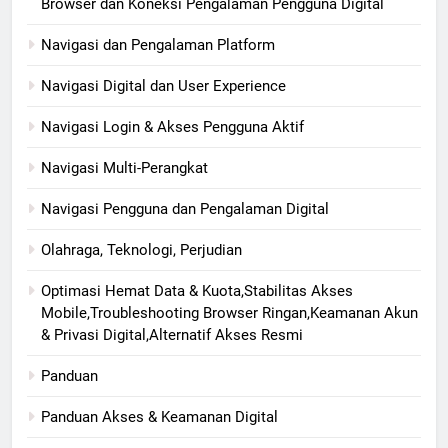
Browser dan Koneksi Pengalaman Pengguna Digital
Navigasi dan Pengalaman Platform
Navigasi Digital dan User Experience
Navigasi Login & Akses Pengguna Aktif
Navigasi Multi-Perangkat
Navigasi Pengguna dan Pengalaman Digital
Olahraga, Teknologi, Perjudian
Optimasi Hemat Data & Kuota,Stabilitas Akses
Mobile,Troubleshooting Browser Ringan,Keamanan Akun
& Privasi Digital,Alternatif Akses Resmi
Panduan
Panduan Akses & Keamanan Digital