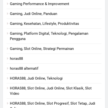
Gaming Performance & Improvement
Gaming, Judi Online, Panduan
Gaming, Kesehatan, Lifestyle, Produktivitas
Gaming, Platform Digital, Teknologi, Pengalaman
Pengguna
Gaming, Slot Online, Strategi Permainan
horas88
horas88 alternatif
HORAS88, Judi Online, Teknologi
HORAS88, Slot Online, Judi Online, Slot Klasik, Slot
Video
HORAS88, Slot Online, Slot Progresif, Slot Tetap, Judi