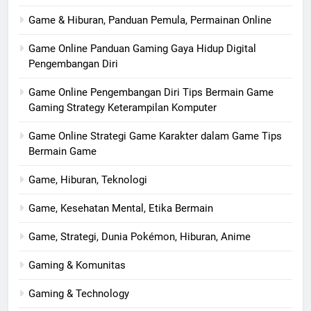
Game & Hiburan, Panduan Pemula, Permainan Online
Game Online Panduan Gaming Gaya Hidup Digital
Pengembangan Diri
Game Online Pengembangan Diri Tips Bermain Game
Gaming Strategy Keterampilan Komputer
Game Online Strategi Game Karakter dalam Game Tips
Bermain Game
Game, Hiburan, Teknologi
Game, Kesehatan Mental, Etika Bermain
Game, Strategi, Dunia Pokémon, Hiburan, Anime
Gaming & Komunitas
Gaming & Technology