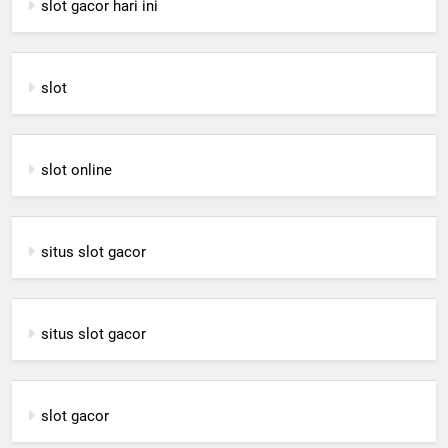
slot gacor hari ini
slot
slot online
situs slot gacor
situs slot gacor
slot gacor