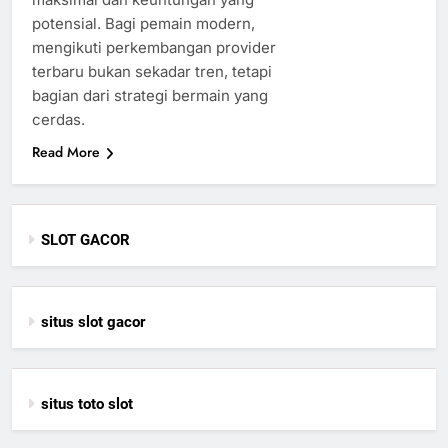
potensial. Bagi pemain modern,
mengikuti perkembangan provider
terbaru bukan sekadar tren, tetapi
bagian dari strategi bermain yang
cerdas.
Read More
SLOT GACOR
situs slot gacor
situs toto slot