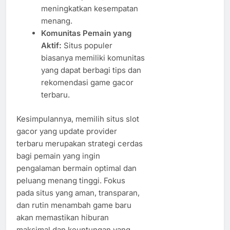
meningkatkan kesempatan
menang.
Komunitas Pemain yang
Aktif:
Situs populer
biasanya memiliki komunitas
yang dapat berbagi tips dan
rekomendasi game gacor
terbaru.
Kesimpulannya, memilih situs slot
gacor yang update provider
terbaru merupakan strategi cerdas
bagi pemain yang ingin
pengalaman bermain optimal dan
peluang menang tinggi. Fokus
pada situs yang aman, transparan,
dan rutin menambah game baru
akan memastikan hiburan
maksimal dan keuntungan yang