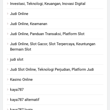
Investasi, Teknologi, Keuangan, Inovasi Digital
Judi Online
Judi Online, Keamanan
Judi Online, Panduan Transaksi, Platform Slot
Judi Online, Slot Gacor, Slot Terpercaya, Keuntungan
Bermain Slot
judi slot
Judi Slot Online, Teknologi Perjudian, Platform Judi
Kasino Online
kaya787
kaya787 alternatif
kaya787 login