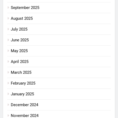
September 2025
August 2025
July 2025
June 2025
May 2025
April 2025
March 2025
February 2025
January 2025
December 2024
November 2024