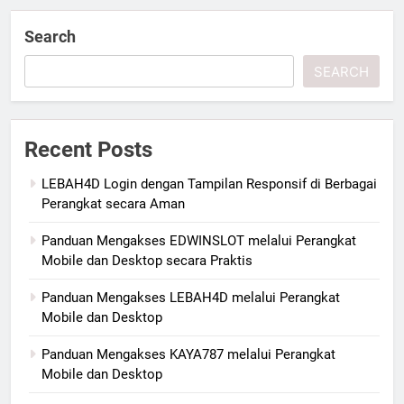
Search
SEARCH
Recent Posts
LEBAH4D Login dengan Tampilan Responsif di Berbagai
Perangkat secara Aman
Panduan Mengakses EDWINSLOT melalui Perangkat
Mobile dan Desktop secara Praktis
Panduan Mengakses LEBAH4D melalui Perangkat
Mobile dan Desktop
Panduan Mengakses KAYA787 melalui Perangkat
Mobile dan Desktop