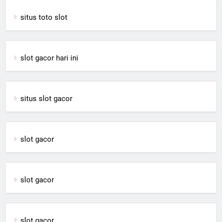
situs toto slot
slot gacor hari ini
situs slot gacor
slot gacor
slot gacor
slot gacor