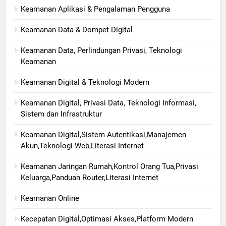
Keamanan Aplikasi & Pengalaman Pengguna
Keamanan Data & Dompet Digital
Keamanan Data, Perlindungan Privasi, Teknologi
Keamanan
Keamanan Digital & Teknologi Modern
Keamanan Digital, Privasi Data, Teknologi Informasi,
Sistem dan Infrastruktur
Keamanan Digital,Sistem Autentikasi,Manajemen
Akun,Teknologi Web,Literasi Internet
Keamanan Jaringan Rumah,Kontrol Orang Tua,Privasi
Keluarga,Panduan Router,Literasi Internet
Keamanan Online
Kecepatan Digital,Optimasi Akses,Platform Modern