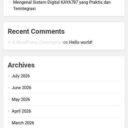
Mengenal Sistem Digital KAYA787 yang Praktis dan
Terintegrasi
Recent Comments
A WordPress Commenter
on
Hello world!
Archives
July 2026
June 2026
May 2026
April 2026
March 2026