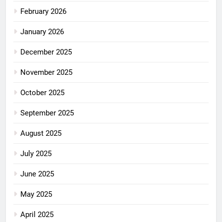
February 2026
January 2026
December 2025
November 2025
October 2025
September 2025
August 2025
July 2025
June 2025
May 2025
April 2025