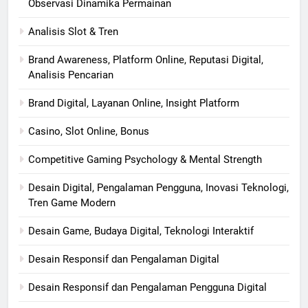
Observasi Dinamika Permainan
Analisis Slot & Tren
Brand Awareness, Platform Online, Reputasi Digital,
Analisis Pencarian
Brand Digital, Layanan Online, Insight Platform
Casino, Slot Online, Bonus
Competitive Gaming Psychology & Mental Strength
Desain Digital, Pengalaman Pengguna, Inovasi Teknologi,
Tren Game Modern
Desain Game, Budaya Digital, Teknologi Interaktif
Desain Responsif dan Pengalaman Digital
Desain Responsif dan Pengalaman Pengguna Digital