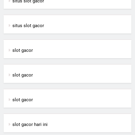
situs slot gacor
situs slot gacor
slot gacor
slot gacor
slot gacor
slot gacor hari ini