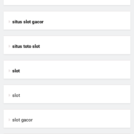
situs slot gacor
situs toto slot
slot
slot
slot gacor