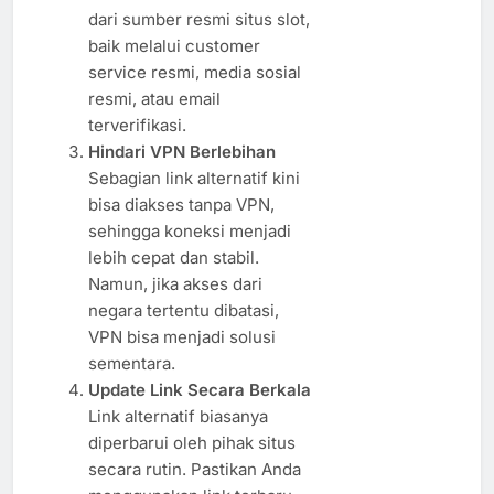
dari sumber resmi situs slot,
baik melalui customer
service resmi, media sosial
resmi, atau email
terverifikasi.
Hindari VPN Berlebihan
Sebagian link alternatif kini
bisa diakses tanpa VPN,
sehingga koneksi menjadi
lebih cepat dan stabil.
Namun, jika akses dari
negara tertentu dibatasi,
VPN bisa menjadi solusi
sementara.
Update Link Secara Berkala
Link alternatif biasanya
diperbarui oleh pihak situs
secara rutin. Pastikan Anda