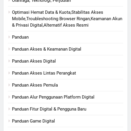
Olahraga, Teknologi, Perjudian
Optimasi Hemat Data & Kuota,Stabilitas Akses
Mobile,Troubleshooting Browser Ringan,Keamanan Akun
& Privasi Digital,Alternatif Akses Resmi
Panduan
Panduan Akses & Keamanan Digital
Panduan Akses Digital
Panduan Akses Lintas Perangkat
Panduan Akses Pemula
Panduan Alur Penggunaan Platform Digital
Panduan Fitur Digital & Pengguna Baru
Panduan Game Digital