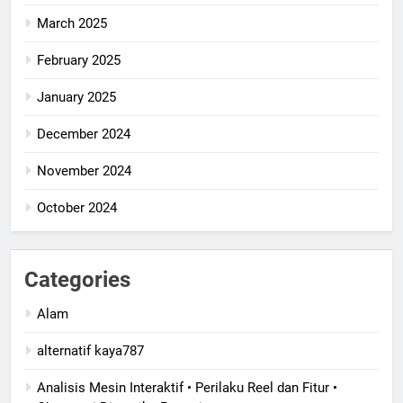
March 2025
February 2025
January 2025
December 2024
November 2024
October 2024
Categories
Alam
alternatif kaya787
Analisis Mesin Interaktif • Perilaku Reel dan Fitur •