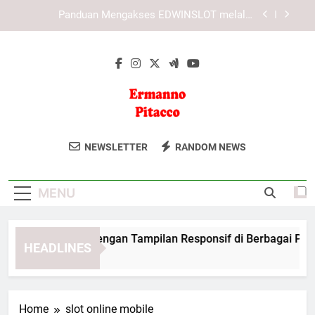
Skip
Panduan Mengakses LEBAH4D melalui Perangkat
to
Mobile dan Desktop
content
Panduan Mengakses KAYA787 melalui Perangkat
Mobile dan Desktop
LEBAH4D Login dengan Tampilan Responsif di
Berbagai Perangkat secara Aman
Panduan Mengakses EDWINSLOT melalui
Perangkat Mobile dan Desktop secara Praktis
Ermanno
Dapatkan Solusi Bisnis Dan Keuangan
Panduan Mengakses LEBAH4D melalui Perangkat
NEWSLETTER
RANDOM NEWS
Mobile dan Desktop
Pitacco
Dari Konsultan Profesional Ermanno
Panduan Mengakses KAYA787 melalui Perangkat
Pitacco. Sumber Daya Untuk Sukses
Mobile dan Desktop
MENU
Finansial.
EBAH4D Login dengan Tampilan Responsif di Berbagai Peran
HEADLINES
 Weeks Ago
Home
slot online mobile