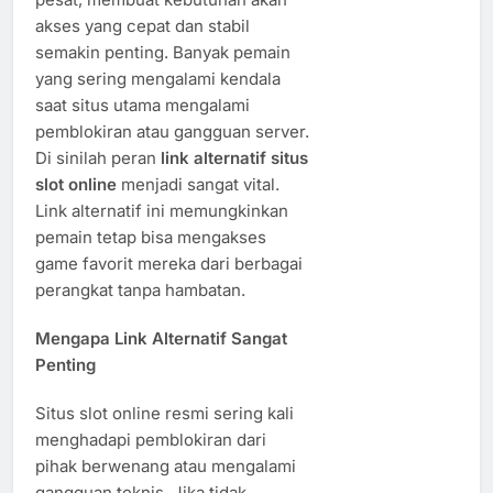
akses yang cepat dan stabil
semakin penting. Banyak pemain
yang sering mengalami kendala
saat situs utama mengalami
pemblokiran atau gangguan server.
Di sinilah peran
link alternatif situs
slot online
menjadi sangat vital.
Link alternatif ini memungkinkan
pemain tetap bisa mengakses
game favorit mereka dari berbagai
perangkat tanpa hambatan.
Mengapa Link Alternatif Sangat
Penting
Situs slot online resmi sering kali
menghadapi pemblokiran dari
pihak berwenang atau mengalami
gangguan teknis. Jika tidak