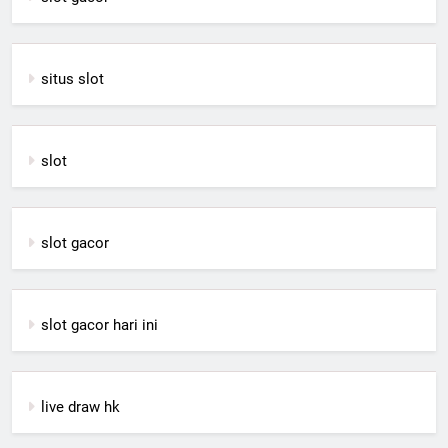
situs slot
slot
slot gacor
slot gacor hari ini
live draw hk