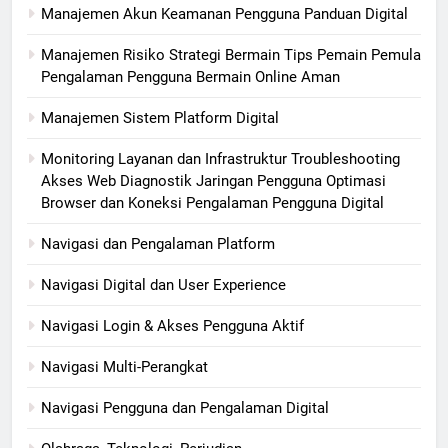
Manajemen Akun Keamanan Pengguna Panduan Digital
Manajemen Risiko Strategi Bermain Tips Pemain Pemula
Pengalaman Pengguna Bermain Online Aman
Manajemen Sistem Platform Digital
Monitoring Layanan dan Infrastruktur Troubleshooting
Akses Web Diagnostik Jaringan Pengguna Optimasi
Browser dan Koneksi Pengalaman Pengguna Digital
Navigasi dan Pengalaman Platform
Navigasi Digital dan User Experience
Navigasi Login & Akses Pengguna Aktif
Navigasi Multi-Perangkat
Navigasi Pengguna dan Pengalaman Digital