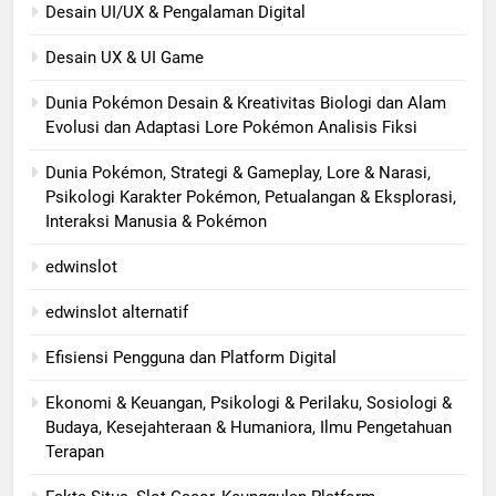
Desain UI/UX & Pengalaman Digital
Desain UX & UI Game
Dunia Pokémon Desain & Kreativitas Biologi dan Alam
Evolusi dan Adaptasi Lore Pokémon Analisis Fiksi
Dunia Pokémon, Strategi & Gameplay, Lore & Narasi,
Psikologi Karakter Pokémon, Petualangan & Eksplorasi,
Interaksi Manusia & Pokémon
edwinslot
edwinslot alternatif
Efisiensi Pengguna dan Platform Digital
Ekonomi & Keuangan, Psikologi & Perilaku, Sosiologi &
Budaya, Kesejahteraan & Humaniora, Ilmu Pengetahuan
Terapan