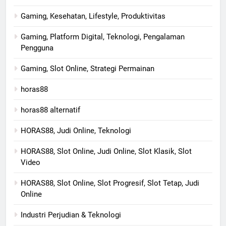
Gaming, Kesehatan, Lifestyle, Produktivitas
Gaming, Platform Digital, Teknologi, Pengalaman
Pengguna
Gaming, Slot Online, Strategi Permainan
horas88
horas88 alternatif
HORAS88, Judi Online, Teknologi
HORAS88, Slot Online, Judi Online, Slot Klasik, Slot
Video
HORAS88, Slot Online, Slot Progresif, Slot Tetap, Judi
Online
Industri Perjudian & Teknologi