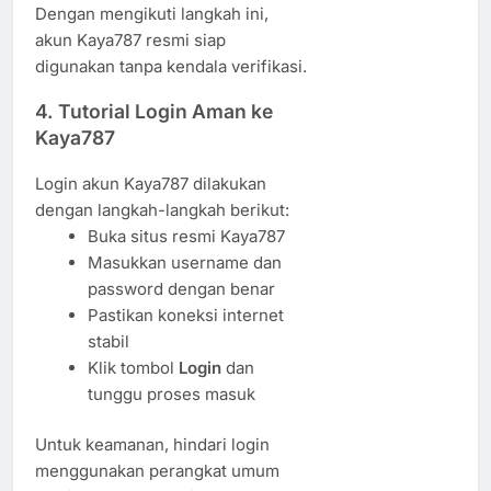
Dengan mengikuti langkah ini,
akun Kaya787 resmi siap
digunakan tanpa kendala verifikasi.
4. Tutorial Login Aman ke
Kaya787
Login akun Kaya787 dilakukan
dengan langkah-langkah berikut:
Buka situs resmi Kaya787
Masukkan username dan
password dengan benar
Pastikan koneksi internet
stabil
Klik tombol
Login
dan
tunggu proses masuk
Untuk keamanan, hindari login
menggunakan perangkat umum