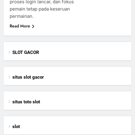
proses login lancar, dan fokus
pemain tetap pada keseruan
permainan.
Read More
SLOT GACOR
situs slot gacor
situs toto slot
slot