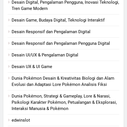
Desain Digital, Pengalaman Pengguna, Inovasi Teknologi,
Tren Game Modern
Desain Game, Budaya Digital, Teknologi Interaktif
Desain Responsif dan Pengalaman Digital
Desain Responsif dan Pengalaman Pengguna Digital
Desain UI/UX & Pengalaman Digital
Desain UX & UI Game
Dunia Pokémon Desain & Kreativitas Biologi dan Alam
Evolusi dan Adaptasi Lore Pokémon Analisis Fiksi
Dunia Pokémon, Strategi & Gameplay, Lore & Narasi,
Psikologi Karakter Pokémon, Petualangan & Eksplorasi,
Interaksi Manusia & Pokémon
edwinslot