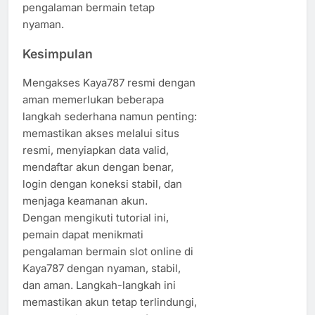
pengalaman bermain tetap
nyaman.
Kesimpulan
Mengakses Kaya787 resmi dengan
aman memerlukan beberapa
langkah sederhana namun penting:
memastikan akses melalui situs
resmi, menyiapkan data valid,
mendaftar akun dengan benar,
login dengan koneksi stabil, dan
menjaga keamanan akun.
Dengan mengikuti tutorial ini,
pemain dapat menikmati
pengalaman bermain slot online di
Kaya787 dengan nyaman, stabil,
dan aman. Langkah-langkah ini
memastikan akun tetap terlindungi,