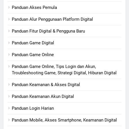
Panduan Akses Pemula
Panduan Alur Penggunaan Platform Digital
Panduan Fitur Digital & Pengguna Baru
Panduan Game Digital
Panduan Game Online
Panduan Game Online, Tips Login dan Akun,
Troubleshooting Game, Strategi Digital, Hiburan Digital
Panduan Keamanan & Akses Digital
Panduan Keamanan Akun Digital
Panduan Login Harian
Panduan Mobile, Akses Smartphone, Keamanan Digital