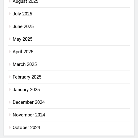
August 2025
July 2025
June 2025
May 2025
April 2025
March 2025
February 2025
January 2025
December 2024
November 2024
October 2024