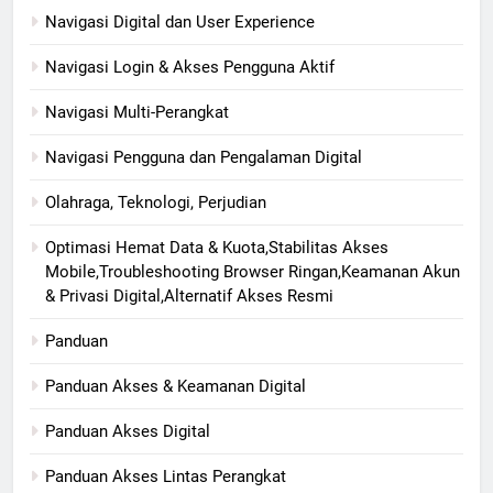
Navigasi Digital dan User Experience
Navigasi Login & Akses Pengguna Aktif
Navigasi Multi-Perangkat
Navigasi Pengguna dan Pengalaman Digital
Olahraga, Teknologi, Perjudian
Optimasi Hemat Data & Kuota,Stabilitas Akses
Mobile,Troubleshooting Browser Ringan,Keamanan Akun
& Privasi Digital,Alternatif Akses Resmi
Panduan
Panduan Akses & Keamanan Digital
Panduan Akses Digital
Panduan Akses Lintas Perangkat