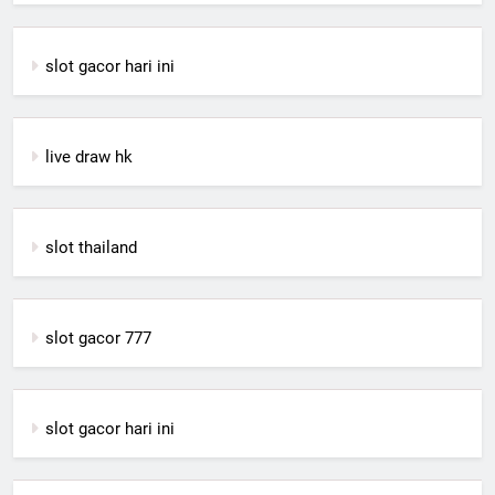
slot gacor hari ini
live draw hk
slot thailand
slot gacor 777
slot gacor hari ini