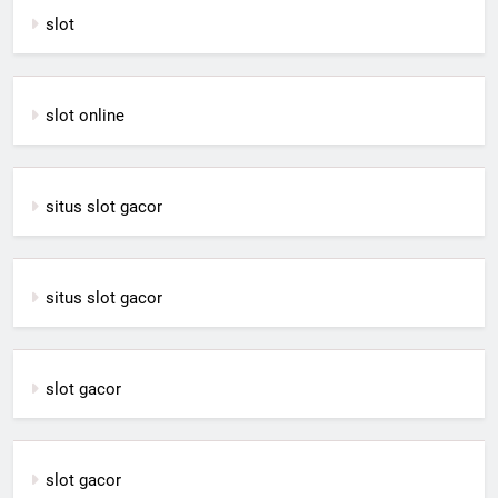
slot
slot online
situs slot gacor
situs slot gacor
slot gacor
slot gacor