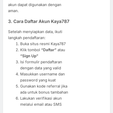
akun dapat digunakan dengan
aman.
3. Cara Daftar Akun Kaya787
Setelah menyiapkan data, ikuti
langkah pendaftaran:
Buka situs resmi Kaya787
Klik tombol
“Daftar”
atau
“Sign Up”
Isi formulir pendaftaran
dengan data yang valid
Masukkan username dan
password yang kuat
Gunakan kode referral jika
ada untuk bonus tambahan
Lakukan verifikasi akun
melalui email atau SMS