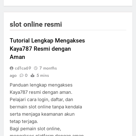
slot online resmi
Tutorial Lengkap Mengakses
Kaya787 Resmi dengan
Aman
cd1ca69
7 months
ago
0
5 mins
Panduan lengkap mengakses
Kaya787 resmi dengan aman.
Pelajari cara login, daftar, dan
bermain slot online tanpa kendala
serta menjaga keamanan akun
tetap terjaga.
Bagi pemain slot online,
mengakses platform dengan aman