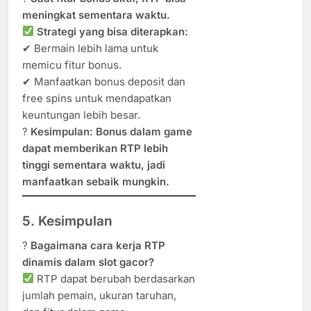
meningkat sementara waktu.
Strategi yang bisa diterapkan:
✔ Bermain lebih lama untuk
memicu fitur bonus.
✔ Manfaatkan bonus deposit dan
free spins untuk mendapatkan
keuntungan lebih besar.
?
Kesimpulan:
Bonus dalam game
dapat memberikan RTP lebih
tinggi sementara waktu, jadi
manfaatkan sebaik mungkin.
5. Kesimpulan
?
Bagaimana cara kerja RTP
dinamis dalam slot gacor?
RTP dapat berubah berdasarkan
jumlah pemain, ukuran taruhan,