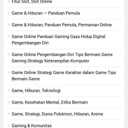
Fitur Slot, Slot Online
Game & Hiburan — Panduan Pemula
Game & Hiburan, Panduan Pemula, Permainan Online
Game Online Panduan Gaming Gaya Hidup Digital
Pengembangan Diri
Game Online Pengembangan Diri Tips Bermain Game
Gaming Strategy Keterampilan Komputer
Game Online Strategi Game Karakter dalam Game Tips
Bermain Game
Game, Hiburan, Teknologi
Game, Kesehatan Mental, Etika Bermain
Game, Strategi, Dunia Pokémon, Hiburan, Anime
Gaming & Komunitas