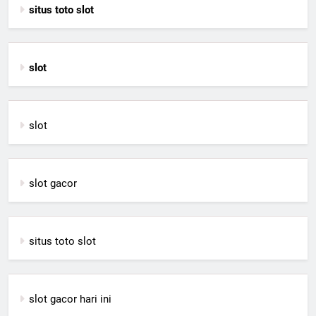
situs toto slot
slot
slot
slot gacor
situs toto slot
slot gacor hari ini