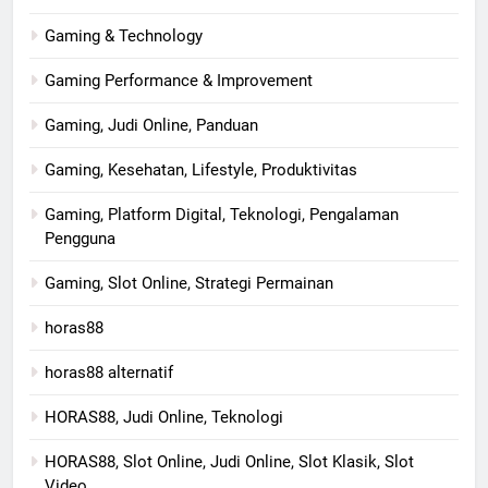
Gaming & Technology
Gaming Performance & Improvement
Gaming, Judi Online, Panduan
Gaming, Kesehatan, Lifestyle, Produktivitas
Gaming, Platform Digital, Teknologi, Pengalaman
Pengguna
Gaming, Slot Online, Strategi Permainan
horas88
horas88 alternatif
HORAS88, Judi Online, Teknologi
HORAS88, Slot Online, Judi Online, Slot Klasik, Slot
Video