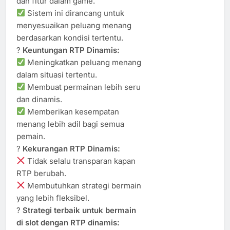
dan fitur dalam game.
Sistem ini dirancang untuk
menyesuaikan peluang menang
berdasarkan kondisi tertentu.
?
Keuntungan RTP Dinamis:
Meningkatkan peluang menang
dalam situasi tertentu.
Membuat permainan lebih seru
dan dinamis.
Memberikan kesempatan
menang lebih adil bagi semua
pemain.
?
Kekurangan RTP Dinamis:
Tidak selalu transparan kapan
RTP berubah.
Membutuhkan strategi bermain
yang lebih fleksibel.
?
Strategi terbaik untuk bermain
di slot dengan RTP dinamis: