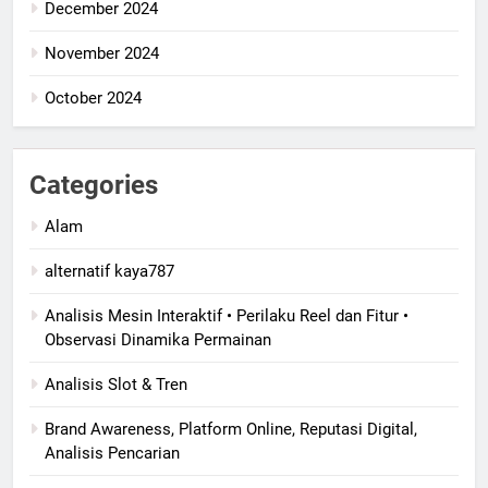
December 2024
November 2024
October 2024
Categories
Alam
alternatif kaya787
Analisis Mesin Interaktif • Perilaku Reel dan Fitur •
Observasi Dinamika Permainan
Analisis Slot & Tren
Brand Awareness, Platform Online, Reputasi Digital,
Analisis Pencarian