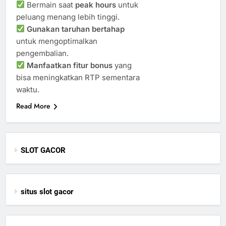
Bermain saat
peak hours
untuk
peluang menang lebih tinggi.
Gunakan taruhan bertahap
untuk mengoptimalkan
pengembalian.
Manfaatkan fitur bonus
yang
bisa meningkatkan RTP sementara
waktu.
Read More
SLOT GACOR
situs slot gacor