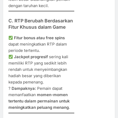
dengan taruhan kecil.
C. RTP Berubah Berdasarkan
Fitur Khusus dalam Game
Fitur bonus atau free spins
dapat meningkatkan RTP dalam
periode tertentu.
Jackpot progresif
sering kali
memiliki RTP yang sedikit lebih
rendah untuk menyeimbangkan
hadiah besar yang diberikan
kepada pemenang.
?
Dampaknya:
Pemain dapat
memanfaatkan
momen-momen
tertentu dalam permainan untuk
meningkatkan peluang menang
.