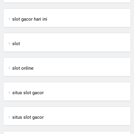
slot gacor hari ini
slot
slot online
situs slot gacor
situs slot gacor