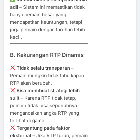
adil
– Sistem ini memastikan tidak
hanya pemain besar yang
mendapatkan keuntungan, tetapi
juga pemain dengan taruhan lebih
kecil.
B. Kekurangan RTP Dinamis
Tidak selalu transparan
–
Pemain mungkin tidak tahu kapan
RTP akan berubah.
Bisa membuat strategi lebih
sulit
– Karena RTP tidak tetap,
pemain tidak bisa sepenuhnya
mengandalkan angka RTP yang
terlihat di game.
Tergantung pada faktor
eksternal
– Jika RTP turun, pemain