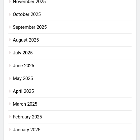
November 2025
October 2025
September 2025
August 2025
July 2025
June 2025
May 2025
April 2025
March 2025
February 2025
January 2025