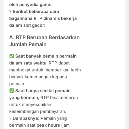
oleh penyedia game
.
?
Berikut beberapa cara
bagaimana RTP dinamis bekerja
dalam slot gacor:
A. RTP Berubah Berdasarkan
Jumlah Pemain
Saat banyak pemain bermain
dalam satu waktu
, RTP dapat
meningkat untuk memberikan lebih
banyak kemenangan kepada
pemain.
Saat hanya sedikit pemain
yang bermain
, RTP bisa menurun
untuk menyesuaikan
keseimbangan pembayaran.
?
Dampaknya:
Pemain yang
bermain saat
peak hours
(jam