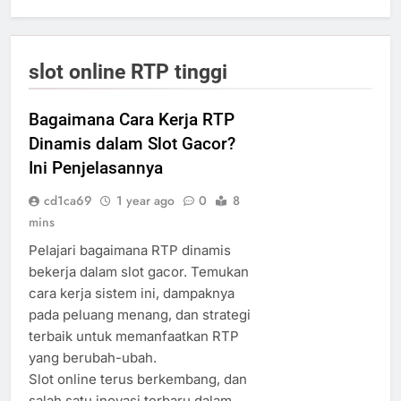
slot online RTP tinggi
Bagaimana Cara Kerja RTP
Dinamis dalam Slot Gacor?
Ini Penjelasannya
cd1ca69
1 year ago
0
8
mins
Pelajari bagaimana RTP dinamis
bekerja dalam slot gacor. Temukan
cara kerja sistem ini, dampaknya
pada peluang menang, dan strategi
terbaik untuk memanfaatkan RTP
yang berubah-ubah.
Slot online terus berkembang, dan
salah satu inovasi terbaru dalam