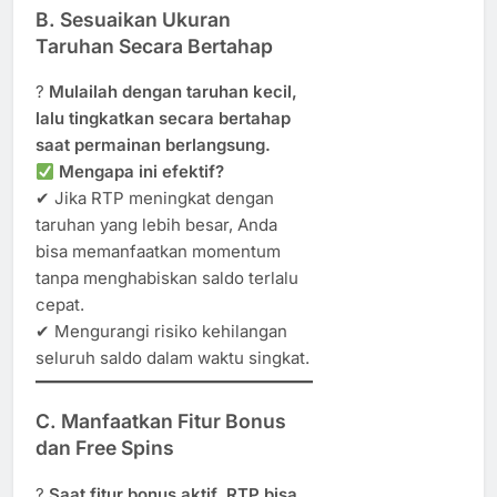
B. Sesuaikan Ukuran
Taruhan Secara Bertahap
?
Mulailah dengan taruhan kecil,
lalu tingkatkan secara bertahap
saat permainan berlangsung.
Mengapa ini efektif?
✔ Jika RTP meningkat dengan
taruhan yang lebih besar, Anda
bisa memanfaatkan momentum
tanpa menghabiskan saldo terlalu
cepat.
✔ Mengurangi risiko kehilangan
seluruh saldo dalam waktu singkat.
C. Manfaatkan Fitur Bonus
dan Free Spins
?
Saat fitur bonus aktif, RTP bisa