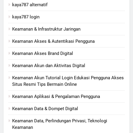
kaya787 alternatif
kaya787 login
Keamanan & Infrastruktur Jaringan
Keamanan Akses & Autentikasi Pengguna
Keamanan Akses Brand Digital
Keamanan Akun dan Aktivitas Digital
Keamanan Akun Tutorial Login Edukasi Pengguna Akses
Situs Resmi Tips Bermain Online
Keamanan Aplikasi & Pengalaman Pengguna
Keamanan Data & Dompet Digital
Keamanan Data, Perlindungan Privasi, Teknologi
Keamanan