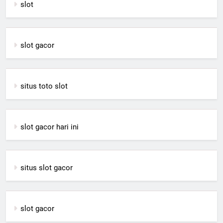
slot
slot gacor
situs toto slot
slot gacor hari ini
situs slot gacor
slot gacor