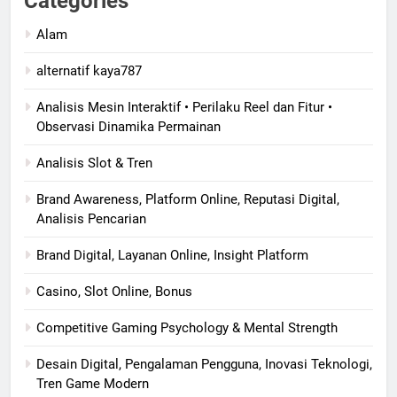
Categories
Alam
alternatif kaya787
Analisis Mesin Interaktif • Perilaku Reel dan Fitur •
Observasi Dinamika Permainan
Analisis Slot & Tren
Brand Awareness, Platform Online, Reputasi Digital,
Analisis Pencarian
Brand Digital, Layanan Online, Insight Platform
Casino, Slot Online, Bonus
Competitive Gaming Psychology & Mental Strength
Desain Digital, Pengalaman Pengguna, Inovasi Teknologi,
Tren Game Modern