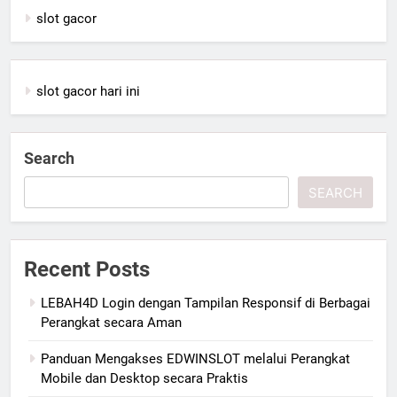
slot gacor
slot gacor hari ini
Search
SEARCH
Recent Posts
LEBAH4D Login dengan Tampilan Responsif di Berbagai
Perangkat secara Aman
Panduan Mengakses EDWINSLOT melalui Perangkat
Mobile dan Desktop secara Praktis