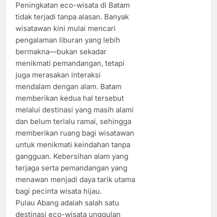
Peningkatan eco-wisata di Batam
tidak terjadi tanpa alasan. Banyak
wisatawan kini mulai mencari
pengalaman liburan yang lebih
bermakna—bukan sekadar
menikmati pemandangan, tetapi
juga merasakan interaksi
mendalam dengan alam. Batam
memberikan kedua hal tersebut
melalui destinasi yang masih alami
dan belum terlalu ramai, sehingga
memberikan ruang bagi wisatawan
untuk menikmati keindahan tanpa
gangguan. Kebersihan alam yang
terjaga serta pemandangan yang
menawan menjadi daya tarik utama
bagi pecinta wisata hijau.
Pulau Abang adalah salah satu
destinasi eco-wisata unggulan