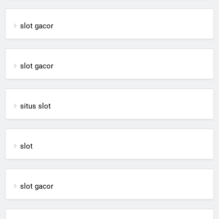
slot gacor
slot gacor
situs slot
slot
slot gacor