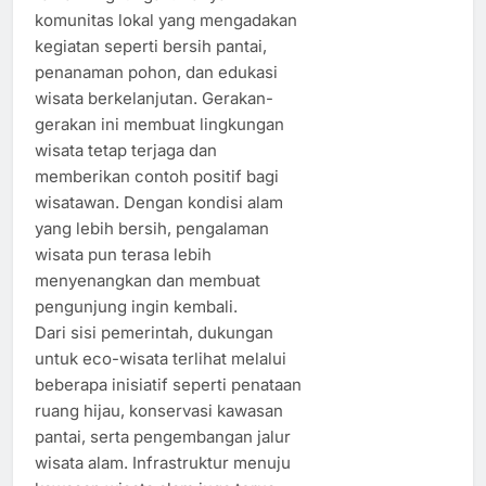
komunitas lokal yang mengadakan
kegiatan seperti bersih pantai,
penanaman pohon, dan edukasi
wisata berkelanjutan. Gerakan-
gerakan ini membuat lingkungan
wisata tetap terjaga dan
memberikan contoh positif bagi
wisatawan. Dengan kondisi alam
yang lebih bersih, pengalaman
wisata pun terasa lebih
menyenangkan dan membuat
pengunjung ingin kembali.
Dari sisi pemerintah, dukungan
untuk eco-wisata terlihat melalui
beberapa inisiatif seperti penataan
ruang hijau, konservasi kawasan
pantai, serta pengembangan jalur
wisata alam. Infrastruktur menuju