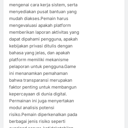
mengenai cara kerja sistem, serta
menyediakan pusat bantuan yang
mudah diakses.Pemain harus
mengevaluasi apakah platform
memberikan laporan aktivitas yang
dapat dipahami pengguna, apakah
kebijakan privasi ditulis dengan
bahasa yang jelas, dan apakah
platform memiliki mekanisme
pelaporan untuk pengguna.Game
ini menanamkan pemahaman
bahwa transparansi merupakan
faktor penting untuk membangun
kepercayaan di dunia digital.
Permainan ini juga menyertakan
modul analisis potensi
risiko.Pemain diperkenalkan pada
berbagai jenis risiko seperti