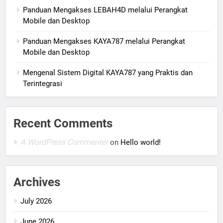
Panduan Mengakses LEBAH4D melalui Perangkat
Mobile dan Desktop
Panduan Mengakses KAYA787 melalui Perangkat
Mobile dan Desktop
Mengenal Sistem Digital KAYA787 yang Praktis dan
Terintegrasi
Recent Comments
A WordPress Commenter
on
Hello world!
Archives
July 2026
June 2026