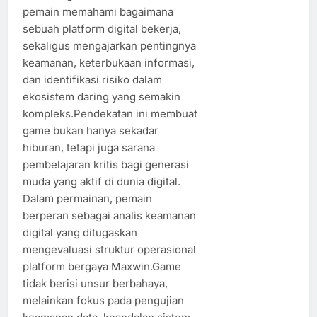
pemain memahami bagaimana
sebuah platform digital bekerja,
sekaligus mengajarkan pentingnya
keamanan, keterbukaan informasi,
dan identifikasi risiko dalam
ekosistem daring yang semakin
kompleks.Pendekatan ini membuat
game bukan hanya sekadar
hiburan, tetapi juga sarana
pembelajaran kritis bagi generasi
muda yang aktif di dunia digital.
Dalam permainan, pemain
berperan sebagai analis keamanan
digital yang ditugaskan
mengevaluasi struktur operasional
platform bergaya Maxwin.Game
tidak berisi unsur berbahaya,
melainkan fokus pada pengujian