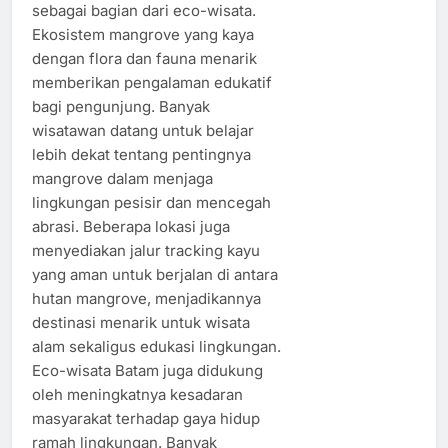
sebagai bagian dari eco-wisata.
Ekosistem mangrove yang kaya
dengan flora dan fauna menarik
memberikan pengalaman edukatif
bagi pengunjung. Banyak
wisatawan datang untuk belajar
lebih dekat tentang pentingnya
mangrove dalam menjaga
lingkungan pesisir dan mencegah
abrasi. Beberapa lokasi juga
menyediakan jalur tracking kayu
yang aman untuk berjalan di antara
hutan mangrove, menjadikannya
destinasi menarik untuk wisata
alam sekaligus edukasi lingkungan.
Eco-wisata Batam juga didukung
oleh meningkatnya kesadaran
masyarakat terhadap gaya hidup
ramah lingkungan. Banyak