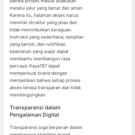
bahwa proses masuk dilakukan
melalui jalur yang benar dan aman.
Karena itu, halaman akses harus
memiliki struktur yang jelas dan
tidak menimbulkan keraguan.
Instruksi yang sederhana, tampilan
yang bersih, dan notifikasi
keamanan yang wajar dapat
membantu membangun rasa
percaya. Kaya787 dapat
memperkuat brand dengan
memastikan bahwa setiap proses
akses terasa transparan dan tidak
membingungkan.
Transparansi dalam
Pengalaman Digital
Transparansi juga berperan dalam
membangun stabilitas brand.