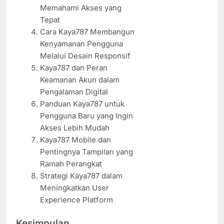
Memahami Akses yang
Tepat
Cara Kaya787 Membangun
Kenyamanan Pengguna
Melalui Desain Responsif
Kaya787 dan Peran
Keamanan Akun dalam
Pengalaman Digital
Panduan Kaya787 untuk
Pengguna Baru yang Ingin
Akses Lebih Mudah
Kaya787 Mobile dan
Pentingnya Tampilan yang
Ramah Perangkat
Strategi Kaya787 dalam
Meningkatkan User
Experience Platform
Kesimpulan