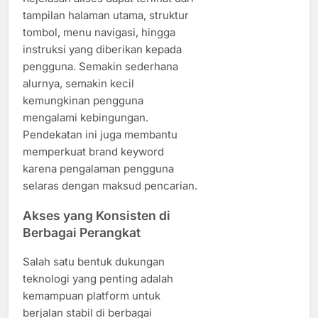
tampilan halaman utama, struktur
tombol, menu navigasi, hingga
instruksi yang diberikan kepada
pengguna. Semakin sederhana
alurnya, semakin kecil
kemungkinan pengguna
mengalami kebingungan.
Pendekatan ini juga membantu
memperkuat brand keyword
karena pengalaman pengguna
selaras dengan maksud pencarian.
Akses yang Konsisten di
Berbagai Perangkat
Salah satu bentuk dukungan
teknologi yang penting adalah
kemampuan platform untuk
berjalan stabil di berbagai