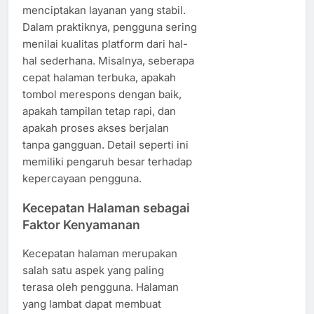
menciptakan layanan yang stabil.
Dalam praktiknya, pengguna sering
menilai kualitas platform dari hal-
hal sederhana. Misalnya, seberapa
cepat halaman terbuka, apakah
tombol merespons dengan baik,
apakah tampilan tetap rapi, dan
apakah proses akses berjalan
tanpa gangguan. Detail seperti ini
memiliki pengaruh besar terhadap
kepercayaan pengguna.
Kecepatan Halaman sebagai
Faktor Kenyamanan
Kecepatan halaman merupakan
salah satu aspek yang paling
terasa oleh pengguna. Halaman
yang lambat dapat membuat