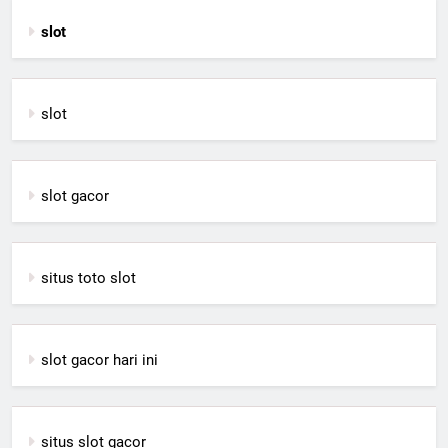
slot
slot
slot gacor
situs toto slot
slot gacor hari ini
situs slot gacor