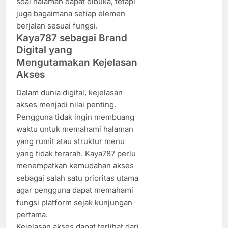
soal halaman dapat dibuka, tetapi
juga bagaimana setiap elemen
berjalan sesuai fungsi.
Kaya787 sebagai Brand
Digital yang
Mengutamakan Kejelasan
Akses
Dalam dunia digital, kejelasan
akses menjadi nilai penting.
Pengguna tidak ingin membuang
waktu untuk memahami halaman
yang rumit atau struktur menu
yang tidak terarah. Kaya787 perlu
menempatkan kemudahan akses
sebagai salah satu prioritas utama
agar pengguna dapat memahami
fungsi platform sejak kunjungan
pertama.
Kejelasan akses dapat terlihat dari