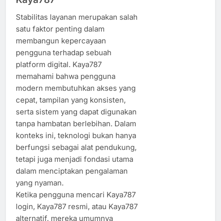
Stabilitas layanan merupakan salah
satu faktor penting dalam
membangun kepercayaan
pengguna terhadap sebuah
platform digital. Kaya787
memahami bahwa pengguna
modern membutuhkan akses yang
cepat, tampilan yang konsisten,
serta sistem yang dapat digunakan
tanpa hambatan berlebihan. Dalam
konteks ini, teknologi bukan hanya
berfungsi sebagai alat pendukung,
tetapi juga menjadi fondasi utama
dalam menciptakan pengalaman
yang nyaman.
Ketika pengguna mencari Kaya787
login, Kaya787 resmi, atau Kaya787
alternatif, mereka umumnya