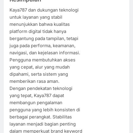
Kaya787 dan dukungan teknologi
untuk layanan yang stabil
menunjukkan bahwa kualitas
platform digital tidak hanya
bergantung pada tampilan, tetapi
juga pada performa, keamanan,
navigasi, dan kejelasan informasi.
Pengguna membutuhkan akses
yang cepat, alur yang mudah
dipahami, serta sistem yang
memberikan rasa aman.
Dengan pendekatan teknologi
yang tepat, Kaya787 dapat
membangun pengalaman
pengguna yang lebih konsisten di
berbagai perangkat. Stabilitas
layanan menjadi bagian penting
dalam memperkuat brand keyword