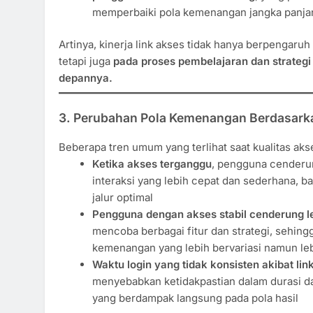
memperbaiki pola kemenangan jangka panja
Artinya, kinerja link akses tidak hanya berpengaruh 
tetapi juga
pada proses pembelajaran dan strateg
depannya.
3. Perubahan Pola Kemenangan Berdasarka
Beberapa tren umum yang terlihat saat kualitas aks
Ketika akses terganggu
, pengguna cenderun
interaksi yang lebih cepat dan sederhana, ba
jalur optimal
Pengguna dengan akses stabil cenderung le
mencoba berbagai fitur dan strategi, sehingg
kemenangan yang lebih bervariasi namun leb
Waktu login yang tidak konsisten akibat li
menyebabkan ketidakpastian dalam durasi dan
yang berdampak langsung pada pola hasil