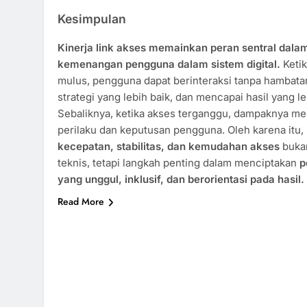
Kesimpulan
Kinerja link akses memainkan peran sentral dal
kemenangan pengguna dalam sistem digital.
Ketik
mulus, pengguna dapat berinteraksi tanpa hamba
strategi yang lebih baik, dan mencapai hasil yang le
Sebaliknya, ketika akses terganggu, dampaknya m
perilaku dan keputusan pengguna. Oleh karena itu,
kecepatan, stabilitas, dan kemudahan akses
bukan
teknis, tetapi langkah penting dalam menciptakan
p
yang unggul, inklusif, dan berorientasi pada hasil.
Read More