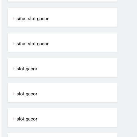
situs slot gacor
situs slot gacor
slot gacor
slot gacor
slot gacor