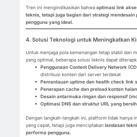
Tren ini mengindikasikan bahwa
optimasi link akse
teknis, tetapi juga bagian dari strategi mendesain 
pengguna yang ideal.
4. Solusi Teknologi untuk Meningkatkan Ki
Untuk menjaga pola kemenangan tetap stabil dan m
yang optimal, beberapa solusi teknis dapat diterapk
Penggunaan Content Delivery Network (CD
distribusi konten dari server terdekat
Pemantauan uptime dan health check link s
Penerapan cache dan preload konten hala
Desain antarmuka ringan dan responsif (mob
Optimasi DNS dan struktur URL yang bersih
Dengan langkah-langkah ini, platform tidak hanya
yang cepat, tetapi juga menciptakan
landasan tek
performa pengguna.