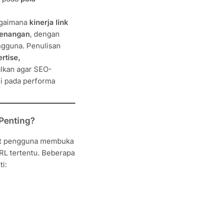
agaimana
kinerja link
menangan
, dengan
ngguna. Penulisan
rtise,
alkan agar SEO-
i pada performa
 Penting?
aat pengguna membuka
RL tertentu. Beberapa
i: