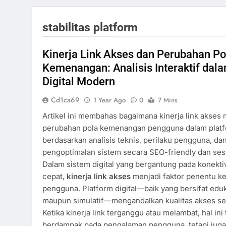
stabilitas platform
Kinerja Link Akses dan Perubahan Po
Kemenangan: Analisis Interaktif dal
Digital Modern
Cd1ca69
1 Year Ago
0
7 Mins
Artikel ini membahas bagaimana kinerja link akse
perubahan pola kemenangan pengguna dalam platfo
berdasarkan analisis teknis, perilaku pengguna, dan
pengoptimalan sistem secara SEO-friendly dan sesu
Dalam sistem digital yang bergantung pada konekti
cepat,
kinerja link akses
menjadi faktor penentu ke
pengguna. Platform digital—baik yang bersifat eduka
maupun simulatif—mengandalkan kualitas akses se
Ketika kinerja link terganggu atau melambat, hal ini
berdampak pada pengalaman pengguna, tetapi jug