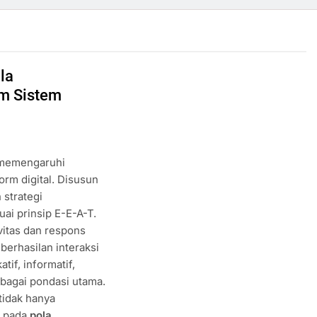
la
am Sistem
s memengaruhi
rm digital. Disusun
 strategi
ai prinsip E-E-A-T.
vitas dan respons
berhasilan interaksi
tif, informatif,
bagai pondasi utama.
 tidak hanya
a pada
pola