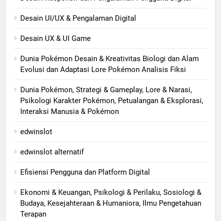
Desain UI/UX & Pengalaman Digital
Desain UX & UI Game
Dunia Pokémon Desain & Kreativitas Biologi dan Alam
Evolusi dan Adaptasi Lore Pokémon Analisis Fiksi
Dunia Pokémon, Strategi & Gameplay, Lore & Narasi,
Psikologi Karakter Pokémon, Petualangan & Eksplorasi,
Interaksi Manusia & Pokémon
edwinslot
edwinslot alternatif
Efisiensi Pengguna dan Platform Digital
Ekonomi & Keuangan, Psikologi & Perilaku, Sosiologi &
Budaya, Kesejahteraan & Humaniora, Ilmu Pengetahuan
Terapan