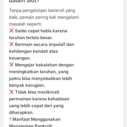
dalam Slot?
Tanpa pengelolaan bankroll yang
baik, pemain sering kali mengalami
masalah seperti:
Saldo cepat habis karena
taruhan terlalu besar.
Bermain secara impulsif dan
kehilangan kendali atas
keuangan.
Mengejar kekalahan dengan
meningkatkan taruhan, yang
justru bisa menyebabkan lebih
banyak kerugian.
Tidak bisa menikmati
permainan karena kehabisan
uang lebih cepat dari yang
diharapkan.
?
Manfaat Menggunakan
Manajemen Bankroll: