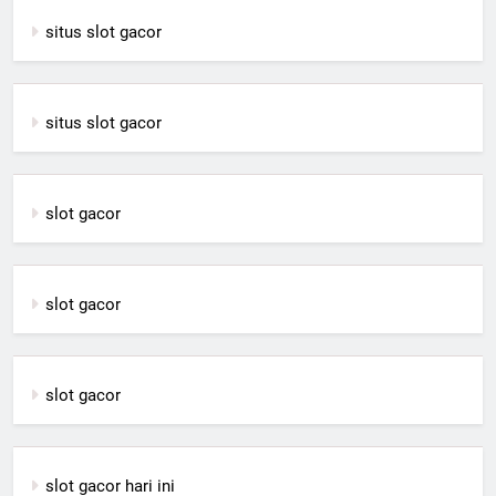
situs slot gacor
situs slot gacor
slot gacor
slot gacor
slot gacor
slot gacor hari ini