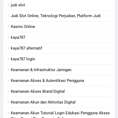
judi slot
Judi Slot Online, Teknologi Perjudian, Platform Judi
Kasino Online
kaya787
kaya787 alternatif
kaya787 login
Keamanan & Infrastruktur Jaringan
Keamanan Akses & Autentikasi Pengguna
Keamanan Akses Brand Digital
Keamanan Akun dan Aktivitas Digital
Keamanan Akun Tutorial Login Edukasi Pengguna Akses