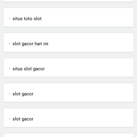
situs toto slot
slot gacor hari ini
situs slot gacor
slot gacor
slot gacor