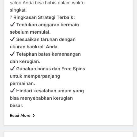
saldo Anda bisa habis dalam waktu
singkat.
?
Ringkasan Strategi Terbaik:
Tentukan anggaran bermain
sebelum memulai.
Sesuaikan taruhan dengan
ukuran bankroll Anda.
Tetapkan batas kemenangan
dan kerugian.
Gunakan bonus dan Free Spins
untuk memperpanjang
permainan.
Hindari kesalahan umum yang
bisa menyebabkan kerugian
besar.
Read More