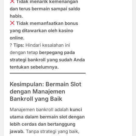
Tidak menarik kemenangan
dan terus bermain sampai saldo
habis.
Tidak memanfaatkan bonus
yang ditawarkan oleh kasino
online.
?
Tips:
Hindari kesalahan ini
dengan tetap
berpegang pada
strategi bankroll yang sudah Anda
tentukan sebelumnya.
Kesimpulan: Bermain Slot
dengan Manajemen
Bankroll yang Baik
Manajemen bankroll adalah
kunci
utama dalam bermain slot dengan
lebih cerdas dan bertanggung
jawab.
Tanpa strategi yang baik,