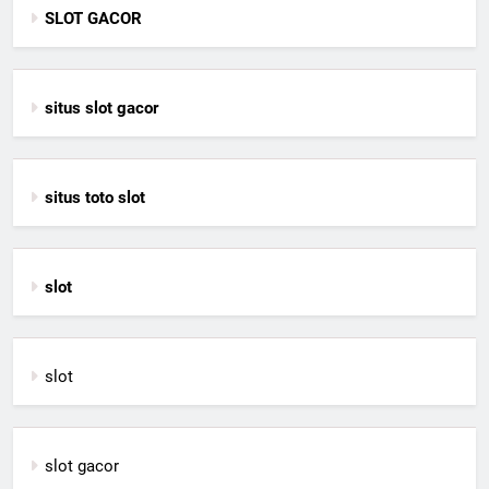
SLOT GACOR
situs slot gacor
situs toto slot
slot
slot
slot gacor