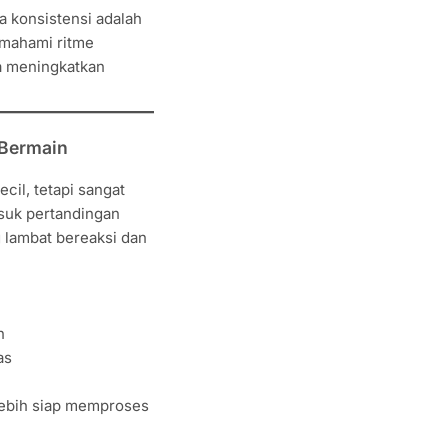
 konsistensi adalah
emahami ritme
a meningkatkan
 Bermain
il, tetapi sangat
suk pertandingan
lambat bereaksi dan
n
as
lebih siap memproses