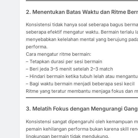
2. Menentukan Batas Waktu dan Ritme Ber
Konsistensi tidak hanya soal seberapa bagus bermai
seberapa efektif mengatur waktu. Bermain terlalu l
menyebabkan kelelahan mental yang berujung pad
performa.
Cara mengatur ritme bermain:
– Tetapkan durasi per sesi bermain
– Beri jeda 3–5 menit setelah 2–3 match
– Hindari bermain ketika tubuh lelah atau mengantu
– Bagi waktu bermain menjadi beberapa sesi kecil
Ritme yang teratur membantu menjaga fokus dan m
3. Melatih Fokus dengan Mengurangi Gan
Konsistensi sangat dipengaruhi oleh kemampuan m
pemain kehilangan performa bukan karena skill ren
lingkungan bermain tidak mendukung.