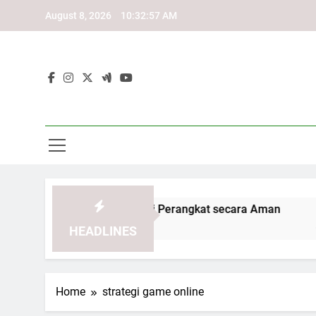
Skip
August 8, 2026
10:32:58 AM
to
content
Erm
Dapatkan 
onsif di Berbagai Perangkat secara Aman
Panduan Men
3 Weeks Ago
HEADLINES
Home
strategi game online