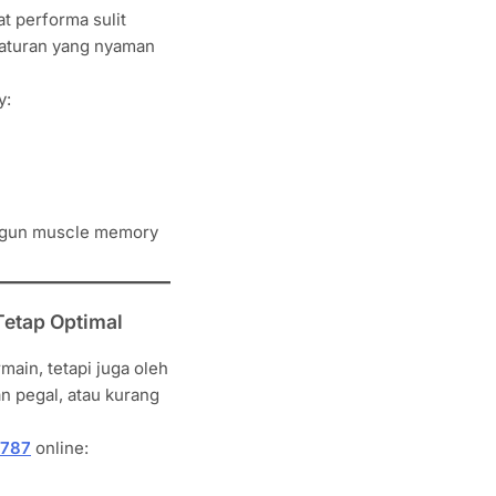
 performa sulit
gaturan yang nyaman
y:
ngun muscle memory
Tetap Optimal
main, tetapi juga oleh
an pegal, atau kurang
a787
online: