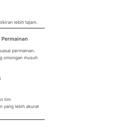
kiran lebih tajam.
u Permainan
guasai permainan.
ing omongan musuh
i
un tim
n yang lebih akurat