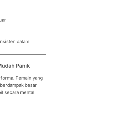
uar
nsisten dalam
 Mudah Panik
rforma. Pemain yang
 berdampak besar
il secara mental