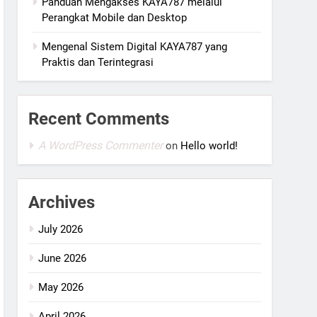
Panduan Mengakses KAYA787 melalui
Perangkat Mobile dan Desktop
Mengenal Sistem Digital KAYA787 yang
Praktis dan Terintegrasi
Recent Comments
A WordPress Commenter
on
Hello world!
Archives
July 2026
June 2026
May 2026
April 2026