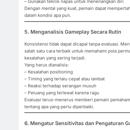
– Gunakan teknik napas untuk menenangkan diri
Dengan mental yang kuat, pemain dapat memperta
dalam kondisi apa pun.
5. Menganalisis Gameplay Secara Rutin
Konsistensi tidak dapat dicapai tanpa evaluasi. Me
salah satu cara terbaik untuk memahami pola perma
kesalahan yang sering terjadi.
Yang harus dianalisis:
– Kesalahan positioning
– Timing yang terlalu cepat atau lambat
– Reaksi terhadap serangan musuh
– Peluang yang terlewat karena ragu
Evaluasi terus-menerus memberi pemain pemaham
tentang apa yang perlu diperbaiki.
6. Mengatur Sensitivitas dan Pengaturan G