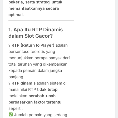
bekerja, serta strategi untuk
memanfaatkannya secara
optimal
.
1. Apa Itu RTP Dinamis
dalam Slot Gacor?
?
RTP (Return to Player)
adalah
persentase teoretis yang
menunjukkan berapa banyak dari
total taruhan yang dikembalikan
kepada pemain dalam jangka
panjang.
?
RTP dinamis
adalah sistem di
mana nilai RTP
tidak tetap
,
melainkan
berubah-ubah
berdasarkan faktor tertentu
,
seperti:
Jumlah pemain yang sedang