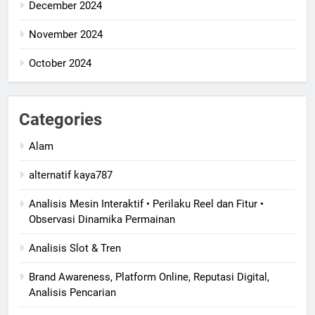
December 2024
November 2024
October 2024
Categories
Alam
alternatif kaya787
Analisis Mesin Interaktif • Perilaku Reel dan Fitur •
Observasi Dinamika Permainan
Analisis Slot & Tren
Brand Awareness, Platform Online, Reputasi Digital,
Analisis Pencarian