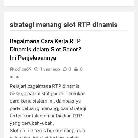
strategi menang slot RTP dinamis
Bagaimana Cara Kerja RTP
Dinamis dalam Slot Gacor?
Ini Penjelasannya
cd1ca69
1 year ago
0
8
mins
Pelajari bagaimana RTP dinamis
bekerja dalam slot gacor. Temukan
cara kerja sistem ini, dampaknya
pada peluang menang, dan strategi
terbaik untuk memanfaatkan RTP
yang berubah-ubah.
Slot online terus berkembang, dan
salah satu inovasi terbaru dalam