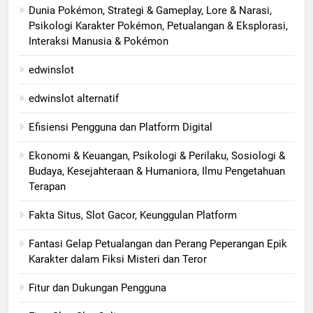
Dunia Pokémon, Strategi & Gameplay, Lore & Narasi,
Psikologi Karakter Pokémon, Petualangan & Eksplorasi,
Interaksi Manusia & Pokémon
edwinslot
edwinslot alternatif
Efisiensi Pengguna dan Platform Digital
Ekonomi & Keuangan, Psikologi & Perilaku, Sosiologi &
Budaya, Kesejahteraan & Humaniora, Ilmu Pengetahuan
Terapan
Fakta Situs, Slot Gacor, Keunggulan Platform
Fantasi Gelap Petualangan dan Perang Peperangan Epik
Karakter dalam Fiksi Misteri dan Teror
Fitur dan Dukungan Pengguna