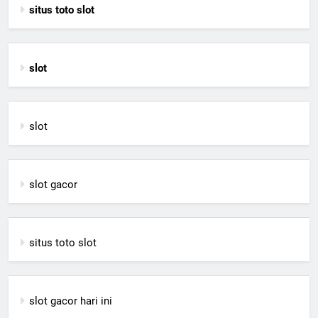
situs toto slot
slot
slot
slot gacor
situs toto slot
slot gacor hari ini