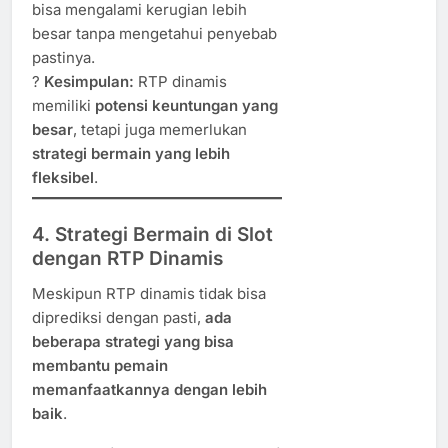
bisa mengalami kerugian lebih
besar tanpa mengetahui penyebab
pastinya.
?
Kesimpulan:
RTP dinamis
memiliki
potensi keuntungan yang
besar
, tetapi juga memerlukan
strategi bermain yang lebih
fleksibel
.
4. Strategi Bermain di Slot
dengan RTP Dinamis
Meskipun RTP dinamis tidak bisa
diprediksi dengan pasti,
ada
beberapa strategi yang bisa
membantu pemain
memanfaatkannya dengan lebih
baik
.