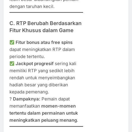
dengan taruhan kecil.
C. RTP Berubah Berdasarkan
Fitur Khusus dalam Game
Fitur bonus atau free spins
dapat meningkatkan RTP dalam
periode tertentu.
Jackpot progresif
sering kali
memiliki RTP yang sedikit lebih
rendah untuk menyeimbangkan
hadiah besar yang diberikan
kepada pemenang.
?
Dampaknya:
Pemain dapat
memanfaatkan
momen-momen
tertentu dalam permainan untuk
meningkatkan peluang menang
.