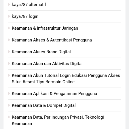
kaya787 alternatif
kaya787 login
Keamanan & Infrastruktur Jaringan
Keamanan Akses & Autentikasi Pengguna
Keamanan Akses Brand Digital
Keamanan Akun dan Aktivitas Digital
Keamanan Akun Tutorial Login Edukasi Pengguna Akses
Situs Resmi Tips Bermain Online
Keamanan Aplikasi & Pengalaman Pengguna
Keamanan Data & Dompet Digital
Keamanan Data, Perlindungan Privasi, Teknologi
Keamanan