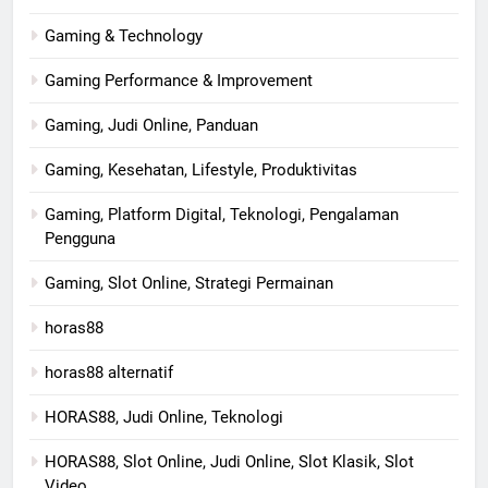
Gaming & Technology
Gaming Performance & Improvement
Gaming, Judi Online, Panduan
Gaming, Kesehatan, Lifestyle, Produktivitas
Gaming, Platform Digital, Teknologi, Pengalaman
Pengguna
Gaming, Slot Online, Strategi Permainan
horas88
horas88 alternatif
HORAS88, Judi Online, Teknologi
HORAS88, Slot Online, Judi Online, Slot Klasik, Slot
Video