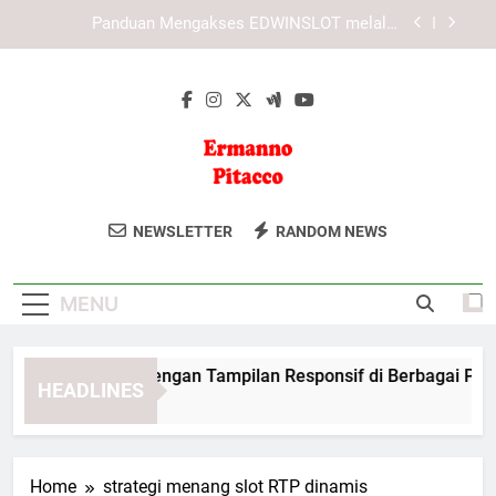
Skip
Panduan Mengakses LEBAH4D melalui Perangkat
to
Mobile dan Desktop
content
Panduan Mengakses KAYA787 melalui Perangkat
Mobile dan Desktop
LEBAH4D Login dengan Tampilan Responsif di
Berbagai Perangkat secara Aman
Panduan Mengakses EDWINSLOT melalui
Perangkat Mobile dan Desktop secara Praktis
Ermanno
Dapatkan Solusi Bisnis Dan Keuangan
Panduan Mengakses LEBAH4D melalui Perangkat
NEWSLETTER
RANDOM NEWS
Mobile dan Desktop
Pitacco
Dari Konsultan Profesional Ermanno
Panduan Mengakses KAYA787 melalui Perangkat
Pitacco. Sumber Daya Untuk Sukses
Mobile dan Desktop
MENU
Finansial.
BAH4D Login dengan Tampilan Responsif di Berbagai Perang
HEADLINES
Week Ago
Home
strategi menang slot RTP dinamis