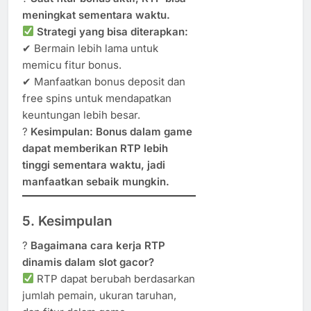
meningkat sementara waktu.
Strategi yang bisa diterapkan:
✔ Bermain lebih lama untuk
memicu fitur bonus.
✔ Manfaatkan bonus deposit dan
free spins untuk mendapatkan
keuntungan lebih besar.
?
Kesimpulan:
Bonus dalam game
dapat memberikan RTP lebih
tinggi sementara waktu, jadi
manfaatkan sebaik mungkin.
5. Kesimpulan
?
Bagaimana cara kerja RTP
dinamis dalam slot gacor?
RTP dapat berubah berdasarkan
jumlah pemain, ukuran taruhan,