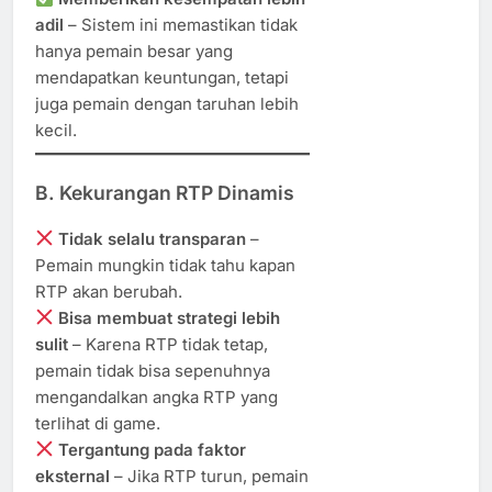
adil
– Sistem ini memastikan tidak
hanya pemain besar yang
mendapatkan keuntungan, tetapi
juga pemain dengan taruhan lebih
kecil.
B. Kekurangan RTP Dinamis
Tidak selalu transparan
–
Pemain mungkin tidak tahu kapan
RTP akan berubah.
Bisa membuat strategi lebih
sulit
– Karena RTP tidak tetap,
pemain tidak bisa sepenuhnya
mengandalkan angka RTP yang
terlihat di game.
Tergantung pada faktor
eksternal
– Jika RTP turun, pemain