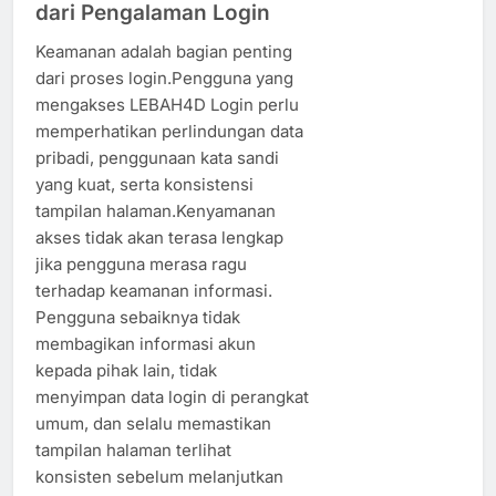
dari Pengalaman Login
Keamanan adalah bagian penting
dari proses login.Pengguna yang
mengakses LEBAH4D Login perlu
memperhatikan perlindungan data
pribadi, penggunaan kata sandi
yang kuat, serta konsistensi
tampilan halaman.Kenyamanan
akses tidak akan terasa lengkap
jika pengguna merasa ragu
terhadap keamanan informasi.
Pengguna sebaiknya tidak
membagikan informasi akun
kepada pihak lain, tidak
menyimpan data login di perangkat
umum, dan selalu memastikan
tampilan halaman terlihat
konsisten sebelum melanjutkan