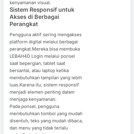
kenyamanan visual.
Sistem Responsif untuk
Akses di Berbagai
Perangkat
Pengguna aktif sering mengakses
platform digital melalui berbagai
perangkat.Mereka bisa membuka
LEBAH4D Login melalui ponsel
saat bepergian, tablet saat
bersantai, atau laptop ketika
membutuhkan tampilan yang lebih
luas.Karena itu, sistem responsif
menjadi elemen penting dalam
menjaga kenyamanan.
Pada ponsel, pengguna
membutuhkan tombol yang mudah
disentuh, teks yang mudah dibaca,
dan menu yang tidak terlalu