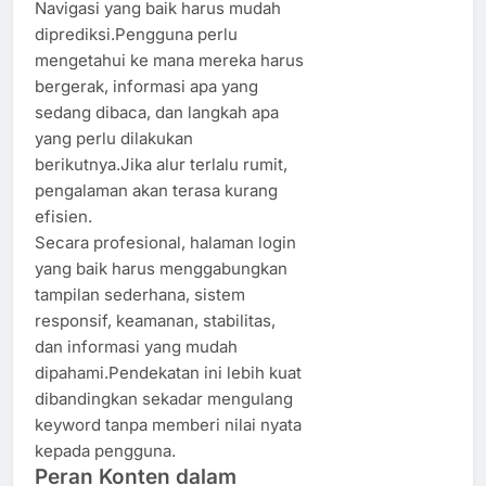
Navigasi yang baik harus mudah
diprediksi.Pengguna perlu
mengetahui ke mana mereka harus
bergerak, informasi apa yang
sedang dibaca, dan langkah apa
yang perlu dilakukan
berikutnya.Jika alur terlalu rumit,
pengalaman akan terasa kurang
efisien.
Secara profesional, halaman login
yang baik harus menggabungkan
tampilan sederhana, sistem
responsif, keamanan, stabilitas,
dan informasi yang mudah
dipahami.Pendekatan ini lebih kuat
dibandingkan sekadar mengulang
keyword tanpa memberi nilai nyata
kepada pengguna.
Peran Konten dalam