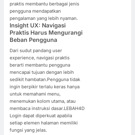
praktis membantu berbagai jenis
pengguna mendapatkan
pengalaman yang lebih nyaman.
Insight UX: Navigasi
Praktis Harus Mengurangi
Beban Pengguna
Dari sudut pandang user
experience, navigasi praktis
berarti membantu pengguna
mencapai tujuan dengan lebih
sedikit hambatan.Pengguna tidak
ingin berpikir terlalu keras hanya
untuk memahami menu,
menemukan kolom utama, atau
membaca instruksi dasar.LEBAH4D
Login dapat diperkuat apabila
setiap elemen halaman memiliki
fungsi yang jelas.