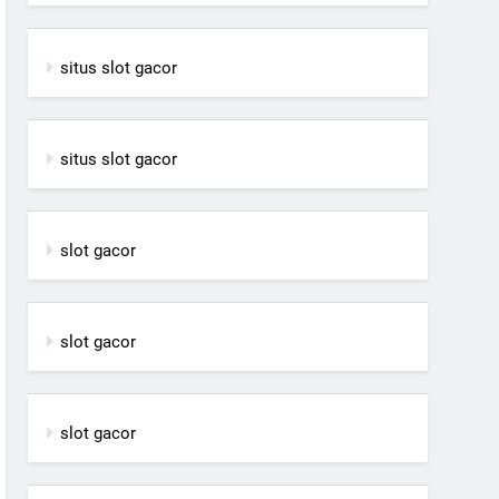
situs slot gacor
situs slot gacor
slot gacor
slot gacor
slot gacor