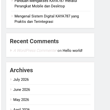
Panduan Mengakses KAYA787 melalui
Perangkat Mobile dan Desktop
Mengenal Sistem Digital KAYA787 yang
Praktis dan Terintegrasi
Recent Comments
A WordPress Commenter
on
Hello world!
Archives
July 2026
June 2026
May 2026
April 2026