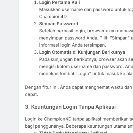
Login Pertama Kali
Masukkan username dan password untuk log
Champion4D.
Simpan Password
Setelah berhasil login, browser akan menaw
menyimpan password Anda. Pilih “Simpan” a
informasi login Anda tersimpan.
Login Otomatis di Kunjungan Berikutnya
Pada kunjungan berikutnya, browser akan se
mengisi kolom username dan password. And
menekan tombol “Login” untuk masuk ke ak
Dengan fitur ini, Anda dapat menghemat waktu dan 
cepat.
3. Keuntungan Login Tanpa Aplikasi
Login ke Champion4D tanpa aplikasi memberikan 
bagi penggunanya. Beberapa keuntungan utama anta