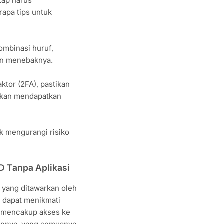
etap harus
apa tips untuk
ombinasi huruf,
in menebaknya.
ktor (2FA), pastikan
akan mendapatkan
k mengurangi risiko
 Tanpa Aplikasi
 yang ditawarkan oleh
dapat menikmati
sa mencakup akses ke