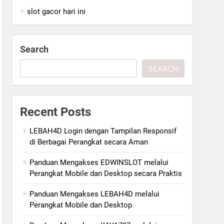
slot gacor hari ini
Search
SEARCH
Recent Posts
LEBAH4D Login dengan Tampilan Responsif
di Berbagai Perangkat secara Aman
Panduan Mengakses EDWINSLOT melalui
Perangkat Mobile dan Desktop secara Praktis
Panduan Mengakses LEBAH4D melalui
Perangkat Mobile dan Desktop