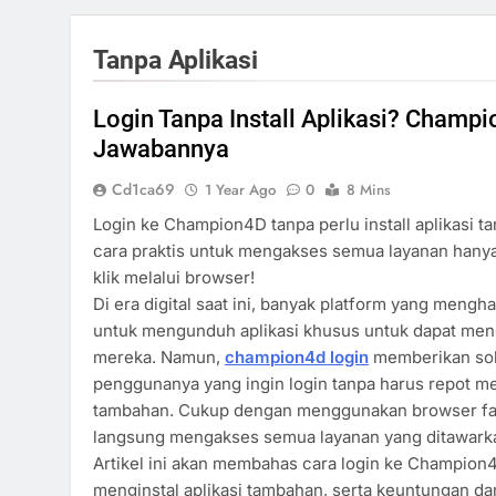
Tanpa Aplikasi
Login Tanpa Install Aplikasi? Champ
Jawabannya
Cd1ca69
1 Year Ago
0
8 Mins
Login ke Champion4D tanpa perlu install aplikasi 
cara praktis untuk mengakses semua layanan hany
klik melalui browser!
Di era digital saat ini, banyak platform yang meng
untuk mengunduh aplikasi khusus untuk dapat men
mereka. Namun,
champion4d login
memberikan solu
penggunanya yang ingin login tanpa harus repot men
tambahan. Cukup dengan menggunakan browser fav
langsung mengakses semua layanan yang ditawark
Artikel ini akan membahas cara login ke Champion
menginstal aplikasi tambahan, serta keuntungan 