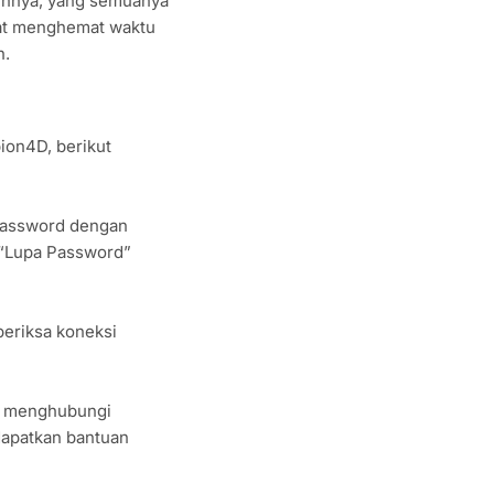
lainnya, yang semuanya
pat menghemat waktu
h.
ion4D, berikut
password dengan
l “Lupa Password”
periksa koneksi
sa menghubungi
apatkan bantuan