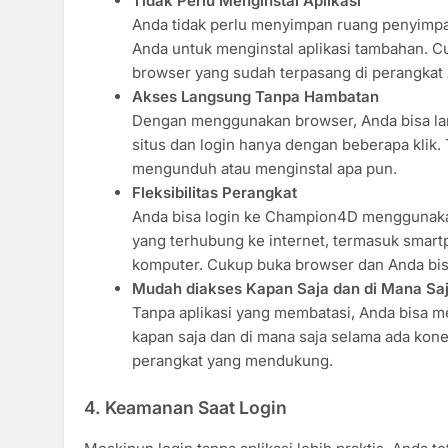
Tidak Perlu Menginstal Aplikasi
Anda tidak perlu menyimpan ruang penyimpa
Anda untuk menginstal aplikasi tambahan. 
browser yang sudah terpasang di perangkat
Akses Langsung Tanpa Hambatan
Dengan menggunakan browser, Anda bisa l
situs dan login hanya dengan beberapa klik. 
mengunduh atau menginstal apa pun.
Fleksibilitas Perangkat
Anda bisa login ke Champion4D menggunaka
yang terhubung ke internet, termasuk smartp
komputer. Cukup buka browser dan Anda bisa
Mudah diakses Kapan Saja dan di Mana Sa
Tanpa aplikasi yang membatasi, Anda bisa 
kapan saja dan di mana saja selama ada kone
perangkat yang mendukung.
4. Keamanan Saat Login