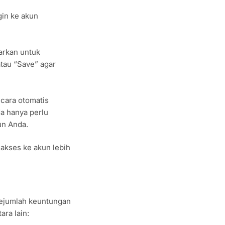
in ke akun
arkan untuk
tau “Save” agar
cara otomatis
a hanya perlu
un Anda.
akses ke akun lebih
sejumlah keuntungan
ra lain: