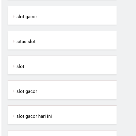
slot gacor
situs slot
slot
slot gacor
slot gacor hari ini