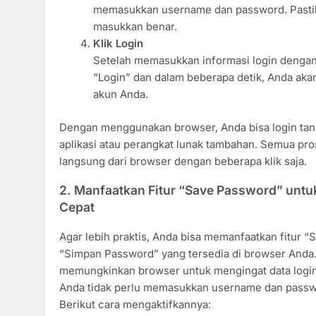
memasukkan username dan password. Pastik
masukkan benar.
Klik Login
Setelah memasukkan informasi login dengan 
“Login” dan dalam beberapa detik, Anda ak
akun Anda.
Dengan menggunakan browser, Anda bisa login ta
aplikasi atau perangkat lunak tambahan. Semua pro
langsung dari browser dengan beberapa klik saja.
2. Manfaatkan Fitur “Save Password” untu
Cepat
Agar lebih praktis, Anda bisa memanfaatkan fitur 
“Simpan Password” yang tersedia di browser Anda. 
memungkinkan browser untuk mengingat data login
Anda tidak perlu memasukkan username dan passwor
Berikut cara mengaktifkannya: