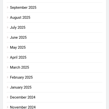
September 2025
August 2025
July 2025
June 2025
May 2025
April 2025
March 2025
February 2025
January 2025
December 2024
November 2024