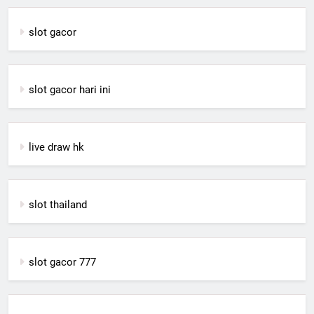
slot gacor
slot gacor hari ini
live draw hk
slot thailand
slot gacor 777