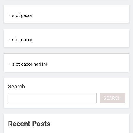
slot gacor
slot gacor
slot gacor hari ini
Search
SEARCH
Recent Posts