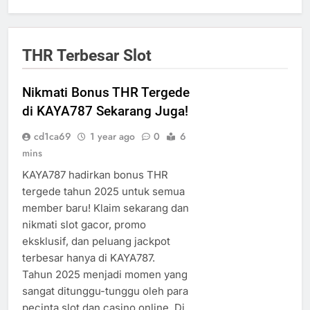
THR Terbesar Slot
Nikmati Bonus THR Tergede
di KAYA787 Sekarang Juga!
cd1ca69
1 year ago
0
6
mins
KAYA787 hadirkan bonus THR
tergede tahun 2025 untuk semua
member baru! Klaim sekarang dan
nikmati slot gacor, promo
eksklusif, dan peluang jackpot
terbesar hanya di KAYA787.
Tahun 2025 menjadi momen yang
sangat ditunggu-tunggu oleh para
pecinta slot dan casino online. Di