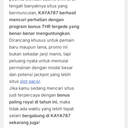
tengah banyaknya situs yang
bermunculan,
KAYA787 berhasil
mencuri perhatian dengan
program bonus THR tergede yang
benar-benar menguntungkan
.
Dirancang khusus untuk pemain
baru maupun lama, promo ini
bukan sekadar janji manis, tapi
peluang nyata untuk memulai
permainan dengan modal besar
dan potensi jackpot yang lebih
situs
slot gacor
.
Jika kamu sedang mencari situs
judi terpercaya dengan
bonus
paling royal di tahun ini
, maka
tidak ada waktu yang lebih tepat
selain
bergabung di KAYA787
sekarang juga
!