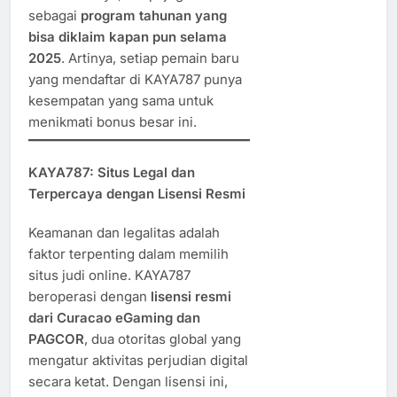
sebagai
program tahunan yang
bisa diklaim kapan pun selama
2025
. Artinya, setiap pemain baru
yang mendaftar di KAYA787 punya
kesempatan yang sama untuk
menikmati bonus besar ini.
KAYA787: Situs Legal dan
Terpercaya dengan Lisensi Resmi
Keamanan dan legalitas adalah
faktor terpenting dalam memilih
situs judi online. KAYA787
beroperasi dengan
lisensi resmi
dari Curacao eGaming dan
PAGCOR
, dua otoritas global yang
mengatur aktivitas perjudian digital
secara ketat. Dengan lisensi ini,