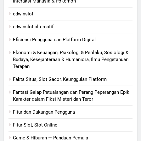
Interaksi Manusia & Pokémon
edwinslot
edwinslot alternatif
Efisiensi Pengguna dan Platform Digital
Ekonomi & Keuangan, Psikologi & Perilaku, Sosiologi &
Budaya, Kesejahteraan & Humaniora, Ilmu Pengetahuan
Terapan
Fakta Situs, Slot Gacor, Keunggulan Platform
Fantasi Gelap Petualangan dan Perang Peperangan Epik
Karakter dalam Fiksi Misteri dan Teror
Fitur dan Dukungan Pengguna
Fitur Slot, Slot Online
Game & Hiburan — Panduan Pemula