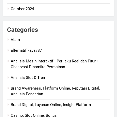
October 2024
Categories
Alam
alternatif kaya787
Analisis Mesin Interaktif • Perilaku Reel dan Fitur •
Observasi Dinamika Permainan
Analisis Slot & Tren
Brand Awareness, Platform Online, Reputasi Digital,
Analisis Pencarian
Brand Digital, Layanan Online, Insight Platform
Casino, Slot Online, Bonus