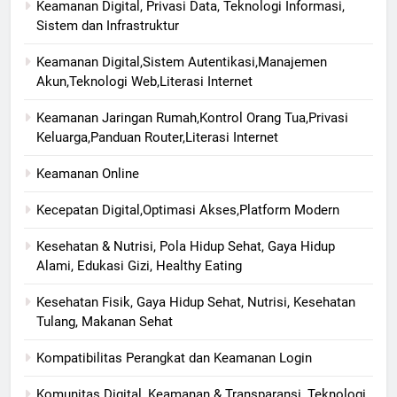
Keamanan Digital, Privasi Data, Teknologi Informasi,
Sistem dan Infrastruktur
Keamanan Digital,Sistem Autentikasi,Manajemen
Akun,Teknologi Web,Literasi Internet
Keamanan Jaringan Rumah,Kontrol Orang Tua,Privasi
Keluarga,Panduan Router,Literasi Internet
Keamanan Online
Kecepatan Digital,Optimasi Akses,Platform Modern
Kesehatan & Nutrisi, Pola Hidup Sehat, Gaya Hidup
Alami, Edukasi Gizi, Healthy Eating
Kesehatan Fisik, Gaya Hidup Sehat, Nutrisi, Kesehatan
Tulang, Makanan Sehat
Kompatibilitas Perangkat dan Keamanan Login
Komunitas Digital, Keamanan & Transparansi, Teknologi