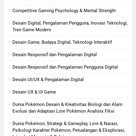
Competitive Gaming Psychology & Mental Strength
Desain Digital, Pengalaman Pengguna, Inovasi Teknologi,
Tren Game Modern
Desain Game, Budaya Digital, Teknologi Interaktif
Desain Responsif dan Pengalaman Digital
Desain Responsif dan Pengalaman Pengguna Digital
Desain UI/UX & Pengalaman Digital
Desain UX & UI Game
Dunia Pokémon Desain & Kreativitas Biologi dan Alam
Evolusi dan Adaptasi Lore Pokémon Analisis Fiksi
Dunia Pokémon, Strategi & Gameplay, Lore & Narasi,
Psikologi Karakter Pokémon, Petualangan & Eksplorasi,