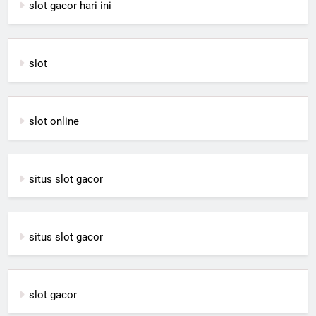
slot gacor hari ini
slot
slot online
situs slot gacor
situs slot gacor
slot gacor