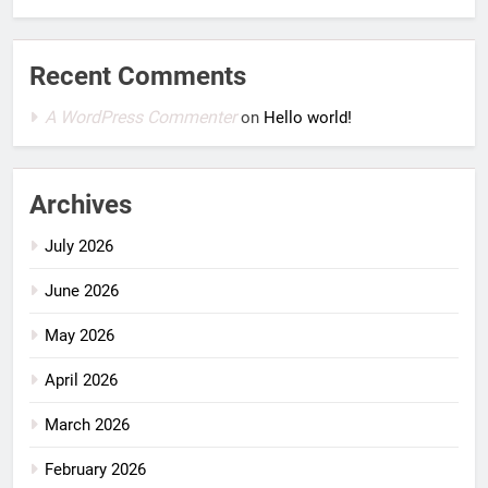
Recent Comments
A WordPress Commenter
on
Hello world!
Archives
July 2026
June 2026
May 2026
April 2026
March 2026
February 2026