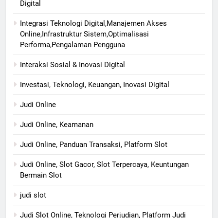
Digital
Integrasi Teknologi Digital,Manajemen Akses
Online,Infrastruktur Sistem,Optimalisasi
Performa,Pengalaman Pengguna
Interaksi Sosial & Inovasi Digital
Investasi, Teknologi, Keuangan, Inovasi Digital
Judi Online
Judi Online, Keamanan
Judi Online, Panduan Transaksi, Platform Slot
Judi Online, Slot Gacor, Slot Terpercaya, Keuntungan
Bermain Slot
judi slot
Judi Slot Online, Teknologi Perjudian, Platform Judi