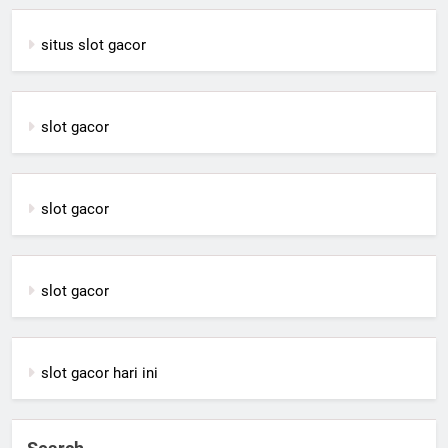
situs slot gacor
slot gacor
slot gacor
slot gacor
slot gacor hari ini