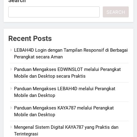
Search
SEARCH
Recent Posts
LEBAH4D Login dengan Tampilan Responsif di Berbagai
Perangkat secara Aman
Panduan Mengakses EDWINSLOT melalui Perangkat
Mobile dan Desktop secara Praktis
Panduan Mengakses LEBAH4D melalui Perangkat
Mobile dan Desktop
Panduan Mengakses KAYA787 melalui Perangkat
Mobile dan Desktop
Mengenal Sistem Digital KAYA787 yang Praktis dan
Terintegrasi