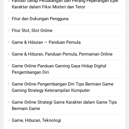
Fantasi Gelap Petualangan dan Perang Peperangan Epik
Karakter dalam Fiksi Misteri dan Teror
Fitur dan Dukungan Pengguna
Fitur Slot, Slot Online
Game & Hiburan — Panduan Pemula
Game & Hiburan, Panduan Pemula, Permainan Online
Game Online Panduan Gaming Gaya Hidup Digital
Pengembangan Diri
Game Online Pengembangan Diri Tips Bermain Game
Gaming Strategy Keterampilan Komputer
Game Online Strategi Game Karakter dalam Game Tips
Bermain Game
Game, Hiburan, Teknologi