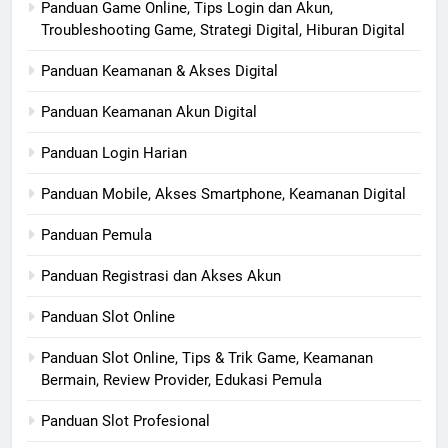
Panduan Game Online, Tips Login dan Akun,
Troubleshooting Game, Strategi Digital, Hiburan Digital
Panduan Keamanan & Akses Digital
Panduan Keamanan Akun Digital
Panduan Login Harian
Panduan Mobile, Akses Smartphone, Keamanan Digital
Panduan Pemula
Panduan Registrasi dan Akses Akun
Panduan Slot Online
Panduan Slot Online, Tips & Trik Game, Keamanan
Bermain, Review Provider, Edukasi Pemula
Panduan Slot Profesional