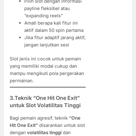
Pilih slot dengan informasi
payline fleksibel atau
“expanding reels”
Amati berapa kali fitur ini
aktif dalam 50 spin pertama
Jika fitur adaptif jarang aktif,
jangan lanjutkan sesi
Slot jenis ini cocok untuk pemain
yang memiliki modal cukup dan
mampu mengikuti pola pergerakan
permainan.
3.Teknik “One Hit One Exit”
untuk Slot Volatilitas Tinggi
Bagi pemain agresif, teknik
“One
Hit One Exit”
disarankan untuk slot
dengan
volatilitas tinggi
dan