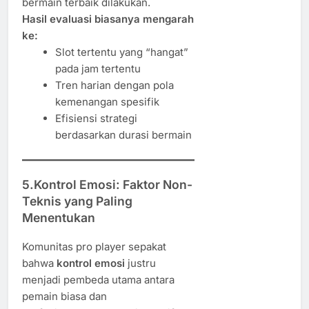
bermain terbaik dilakukan.
Hasil evaluasi biasanya mengarah
ke:
Slot tertentu yang “hangat”
pada jam tertentu
Tren harian dengan pola
kemenangan spesifik
Efisiensi strategi
berdasarkan durasi bermain
5.Kontrol Emosi: Faktor Non-
Teknis yang Paling
Menentukan
Komunitas pro player sepakat
bahwa
kontrol emosi
justru
menjadi pembeda utama antara
pemain biasa dan