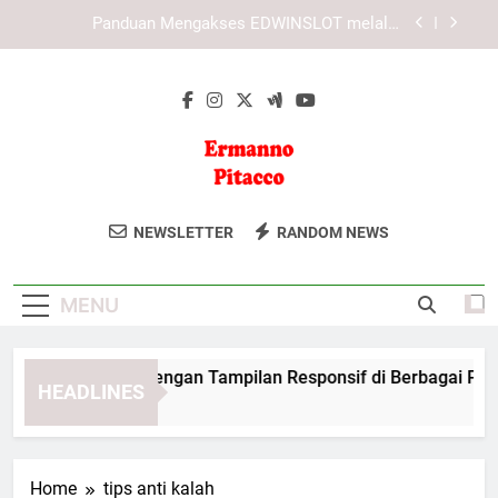
Skip
Panduan Mengakses LEBAH4D melalui Perangkat
to
Mobile dan Desktop
content
Panduan Mengakses KAYA787 melalui Perangkat
Mobile dan Desktop
LEBAH4D Login dengan Tampilan Responsif di
Berbagai Perangkat secara Aman
Panduan Mengakses EDWINSLOT melalui
Perangkat Mobile dan Desktop secara Praktis
Ermanno
Dapatkan Solusi Bisnis Dan Keuangan
Panduan Mengakses LEBAH4D melalui Perangkat
NEWSLETTER
RANDOM NEWS
Mobile dan Desktop
Pitacco
Dari Konsultan Profesional Ermanno
Panduan Mengakses KAYA787 melalui Perangkat
Pitacco. Sumber Daya Untuk Sukses
Mobile dan Desktop
MENU
Finansial.
BAH4D Login dengan Tampilan Responsif di Berbagai Perang
HEADLINES
Weeks Ago
Home
tips anti kalah