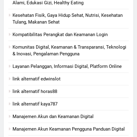
Alami, Edukasi Gizi, Healthy Eating
Kesehatan Fisik, Gaya Hidup Sehat, Nutrisi, Kesehatan
Tulang, Makanan Sehat
Kompatibilitas Perangkat dan Keamanan Login
Komunitas Digital, Keamanan & Transparansi, Teknologi
& Inovasi, Pengalaman Pengguna
Layanan Pelanggan, Informasi Digital, Platform Online
link alternatif edwinslot
link alternatif horas88
link alternatif kaya787
Manajemen Akun dan Keamanan Digital
Manajemen Akun Keamanan Pengguna Panduan Digital