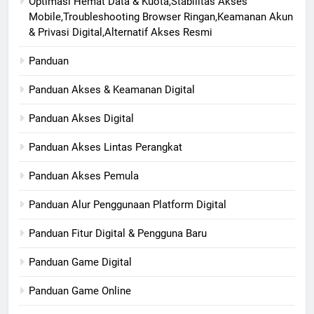
Optimasi Hemat Data & Kuota,Stabilitas Akses
Mobile,Troubleshooting Browser Ringan,Keamanan Akun
& Privasi Digital,Alternatif Akses Resmi
Panduan
Panduan Akses & Keamanan Digital
Panduan Akses Digital
Panduan Akses Lintas Perangkat
Panduan Akses Pemula
Panduan Alur Penggunaan Platform Digital
Panduan Fitur Digital & Pengguna Baru
Panduan Game Digital
Panduan Game Online