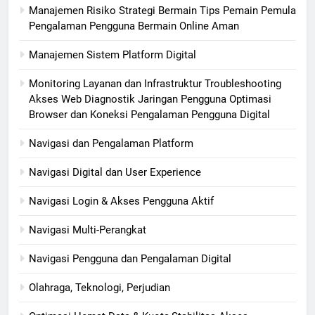
Manajemen Risiko Strategi Bermain Tips Pemain Pemula
Pengalaman Pengguna Bermain Online Aman
Manajemen Sistem Platform Digital
Monitoring Layanan dan Infrastruktur Troubleshooting
Akses Web Diagnostik Jaringan Pengguna Optimasi
Browser dan Koneksi Pengalaman Pengguna Digital
Navigasi dan Pengalaman Platform
Navigasi Digital dan User Experience
Navigasi Login & Akses Pengguna Aktif
Navigasi Multi-Perangkat
Navigasi Pengguna dan Pengalaman Digital
Olahraga, Teknologi, Perjudian