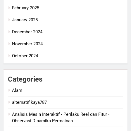
February 2025
January 2025
December 2024
November 2024
October 2024
Categories
Alam
alternatif kaya787
Analisis Mesin Interaktif • Perilaku Reel dan Fitur •
Observasi Dinamika Permainan