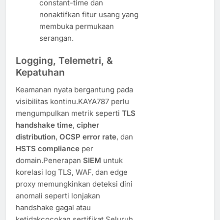
constant-time dan
nonaktifkan fitur usang yang
membuka permukaan
serangan.
Logging, Telemetri, &
Kepatuhan
Keamanan nyata bergantung pada
visibilitas kontinu.KAYA787 perlu
mengumpulkan metrik seperti
TLS
handshake time
,
cipher
distribution
,
OCSP error rate
, dan
HSTS compliance
per
domain.Penerapan
SIEM
untuk
korelasi log TLS, WAF, dan edge
proxy memungkinkan deteksi dini
anomali seperti lonjakan
handshake gagal atau
ketidakcocokan sertifikat.Seluruh