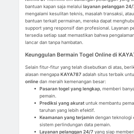
bantuan kapan saja melalui
layanan pelanggan 24/
mengalami kesulitan teknis, masalah transaksi, a
bantuan terkait permainan, mereka dapat menghub
support yang responsif dan profesional. Layanan 
tersedia setiap saat memastikan bahwa pengalaman
lancar dan tanpa hambatan.
Keunggulan Bermain Togel Online di KAYA
Selain fitur-fitur yang telah disebutkan di atas, be
alasan mengapa
KAYA787
adalah situs terbaik un
online
dan meraih kemenangan besar:
Pasaran togel yang lengkap
, memberi banya
pemain.
Prediksi yang akurat
untuk membantu pema
taruhan yang lebih efektif.
Keamanan yang terjamin
dengan teknologi 
sistem perlindungan data pemain.
Layanan pelanggan 24/7
yang siap memberi