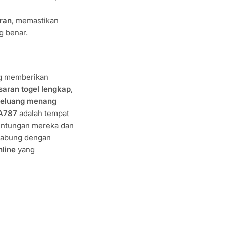
ran
, memastikan
g benar.
g memberikan
saran togel lengkap
,
eluang menang
A787
adalah tempat
runtungan mereka dan
gabung dengan
nline
yang