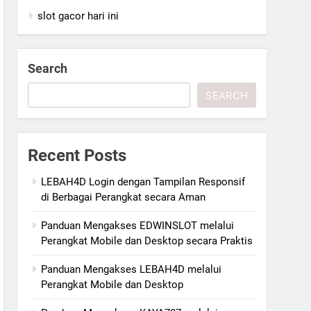
slot gacor hari ini
Search
SEARCH
Recent Posts
LEBAH4D Login dengan Tampilan Responsif
di Berbagai Perangkat secara Aman
Panduan Mengakses EDWINSLOT melalui
Perangkat Mobile dan Desktop secara Praktis
Panduan Mengakses LEBAH4D melalui
Perangkat Mobile dan Desktop