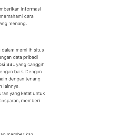
mberikan informasi
a memahami cara
uang menang.
g dalam memilih situs
ngan data pribadi
psi SSL
yang canggih
dengan baik. Dengan
main dengan tenang
 lainnya.
uran yang ketat untuk
ransparan, memberi
siap memberikan