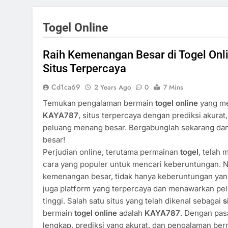
Togel Online
Raih Kemenangan Besar di Togel Onl
Situs Terpercaya
Cd1ca69
2 Years Ago
0
7 Mins
Temukan pengalaman bermain
togel online
yang me
KAYA787
, situs terpercaya dengan prediksi akurat
peluang menang besar. Bergabunglah sekarang da
besar!
Perjudian online, terutama permainan
togel
, telah 
cara yang populer untuk mencari keberuntungan. 
kemenangan besar, tidak hanya keberuntungan yang
juga platform yang terpercaya dan menawarkan p
tinggi. Salah satu situs yang telah dikenal sebagai
s
bermain
togel online
adalah
KAYA787
. Dengan pas
lengkap, prediksi yang akurat, dan pengalaman be