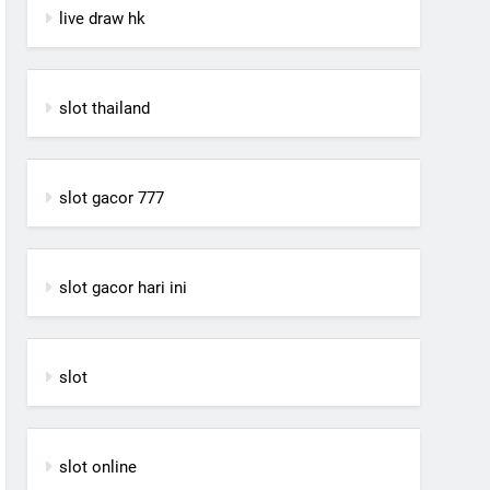
live draw hk
slot thailand
slot gacor 777
slot gacor hari ini
slot
slot online