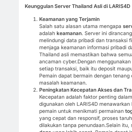
Keunggulan Server Thailand Asli di LARIS4D
Keamanan yang Terjamin
Salah satu alasan utama mengapa
ser
adalah
keamanan
. Server ini dirancan
melindungi data pribadi dan transaksi f
menjaga keamanan informasi pribadi da
Thailand asli memastikan bahwa semua
ancaman cyber.Dengan menggunaka
setiap transaksi, baik itu deposit mau
Pemain dapat bermain dengan tenang d
masalah keamanan.
Peningkatan Kecepatan Akses dan Tra
Kecepatan adalah faktor penting dalam 
digunakan oleh LARIS4D menawarkan
pemain untuk menikmati permainan
to
yang cepat dan responsif, proses taruh
dilakukan tanpa penundaan.Selain itu,