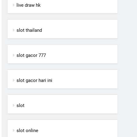
live draw hk
slot thailand
slot gacor 777
slot gacor hari ini
slot
slot online