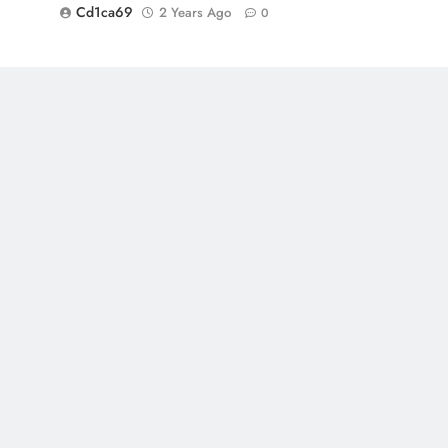
Cd1ca69
2 Years Ago
0