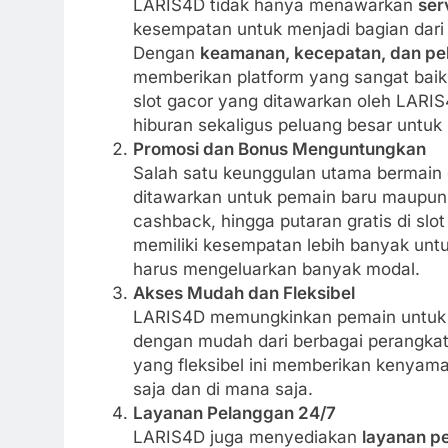
LARIS4D tidak hanya menawarkan
ser
kesempatan untuk menjadi bagian dar
Dengan
keamanan, kecepatan, dan p
memberikan platform yang sangat baik 
slot gacor yang ditawarkan oleh LARIS
hiburan sekaligus peluang besar untu
Promosi dan Bonus Menguntungkan
Salah satu keunggulan utama bermain 
ditawarkan untuk pemain baru maupun
cashback, hingga putaran gratis di sl
memiliki kesempatan lebih banyak un
harus mengeluarkan banyak modal.
Akses Mudah dan Fleksibel
LARIS4D memungkinkan pemain untuk
dengan mudah dari berbagai perangkat,
yang fleksibel ini memberikan kenyam
saja dan di mana saja.
Layanan Pelanggan 24/7
LARIS4D juga menyediakan
layanan p