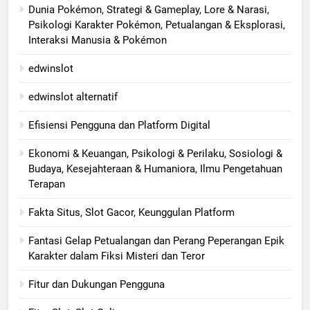
Dunia Pokémon, Strategi & Gameplay, Lore & Narasi,
Psikologi Karakter Pokémon, Petualangan & Eksplorasi,
Interaksi Manusia & Pokémon
edwinslot
edwinslot alternatif
Efisiensi Pengguna dan Platform Digital
Ekonomi & Keuangan, Psikologi & Perilaku, Sosiologi &
Budaya, Kesejahteraan & Humaniora, Ilmu Pengetahuan
Terapan
Fakta Situs, Slot Gacor, Keunggulan Platform
Fantasi Gelap Petualangan dan Perang Peperangan Epik
Karakter dalam Fiksi Misteri dan Teror
Fitur dan Dukungan Pengguna