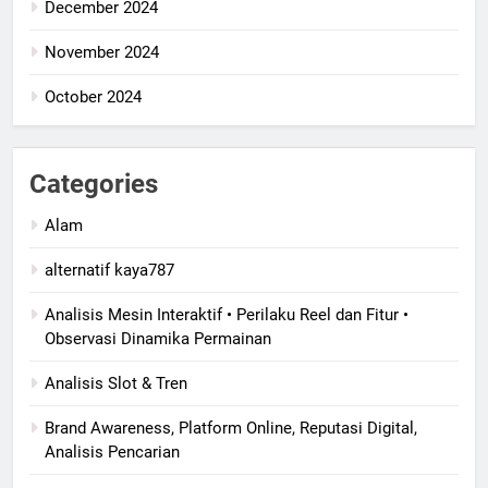
December 2024
November 2024
October 2024
Categories
Alam
alternatif kaya787
Analisis Mesin Interaktif • Perilaku Reel dan Fitur •
Observasi Dinamika Permainan
Analisis Slot & Tren
Brand Awareness, Platform Online, Reputasi Digital,
Analisis Pencarian