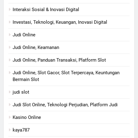
Interaksi Sosial & Inovasi Digital
Investasi, Teknologi, Keuangan, Inovasi Digital
Judi Online
Judi Online, Keamanan
Judi Online, Panduan Transaksi, Platform Slot
Judi Online, Slot Gacor, Slot Terpercaya, Keuntungan
Bermain Slot
judi slot
Judi Slot Online, Teknologi Perjudian, Platform Judi
Kasino Online
kaya787