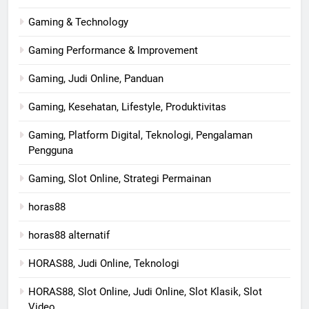
Gaming & Technology
Gaming Performance & Improvement
Gaming, Judi Online, Panduan
Gaming, Kesehatan, Lifestyle, Produktivitas
Gaming, Platform Digital, Teknologi, Pengalaman
Pengguna
Gaming, Slot Online, Strategi Permainan
horas88
horas88 alternatif
HORAS88, Judi Online, Teknologi
HORAS88, Slot Online, Judi Online, Slot Klasik, Slot
Video