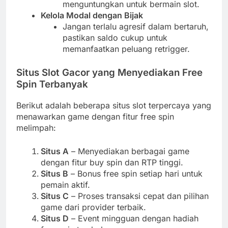
menguntungkan untuk bermain slot.
Kelola Modal dengan Bijak
Jangan terlalu agresif dalam bertaruh,
pastikan saldo cukup untuk
memanfaatkan peluang retrigger.
Situs Slot Gacor yang Menyediakan Free
Spin Terbanyak
Berikut adalah beberapa situs slot terpercaya yang
menawarkan game dengan fitur free spin
melimpah:
Situs A
– Menyediakan berbagai game
dengan fitur buy spin dan RTP tinggi.
Situs B
– Bonus free spin setiap hari untuk
pemain aktif.
Situs C
– Proses transaksi cepat dan pilihan
game dari provider terbaik.
Situs D
– Event mingguan dengan hadiah