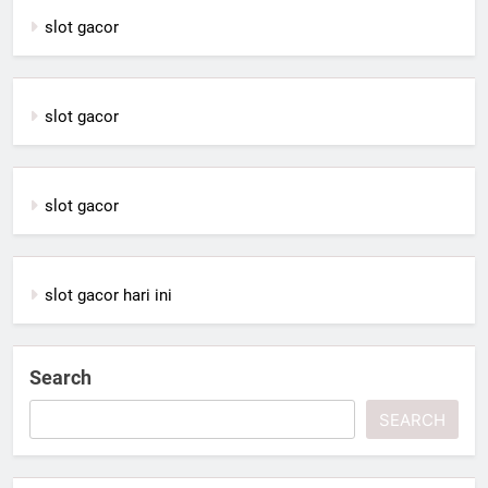
slot gacor
slot gacor
slot gacor
slot gacor hari ini
Search
SEARCH