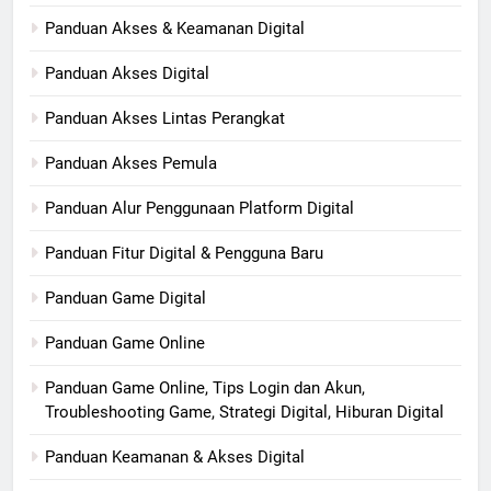
Panduan Akses & Keamanan Digital
Panduan Akses Digital
Panduan Akses Lintas Perangkat
Panduan Akses Pemula
Panduan Alur Penggunaan Platform Digital
Panduan Fitur Digital & Pengguna Baru
Panduan Game Digital
Panduan Game Online
Panduan Game Online, Tips Login dan Akun,
Troubleshooting Game, Strategi Digital, Hiburan Digital
Panduan Keamanan & Akses Digital