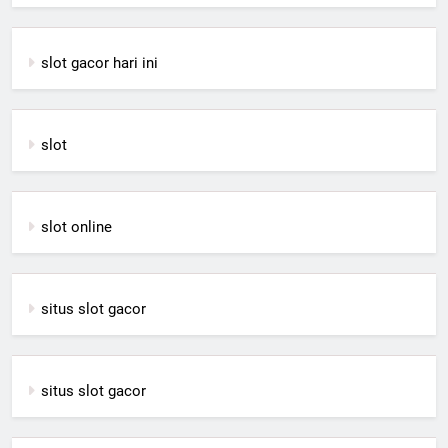
slot gacor hari ini
slot
slot online
situs slot gacor
situs slot gacor