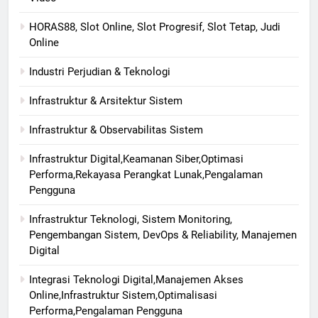
HORAS88, Slot Online, Slot Progresif, Slot Tetap, Judi
Online
Industri Perjudian & Teknologi
Infrastruktur & Arsitektur Sistem
Infrastruktur & Observabilitas Sistem
Infrastruktur Digital,Keamanan Siber,Optimasi
Performa,Rekayasa Perangkat Lunak,Pengalaman
Pengguna
Infrastruktur Teknologi, Sistem Monitoring,
Pengembangan Sistem, DevOps & Reliability, Manajemen
Digital
Integrasi Teknologi Digital,Manajemen Akses
Online,Infrastruktur Sistem,Optimalisasi
Performa,Pengalaman Pengguna