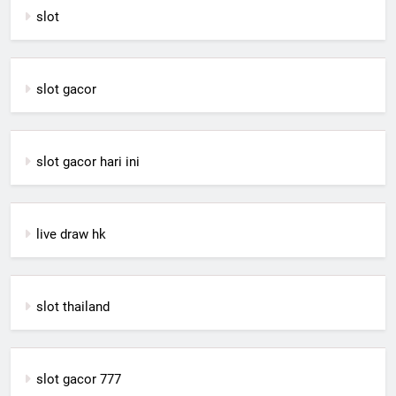
slot
slot gacor
slot gacor hari ini
live draw hk
slot thailand
slot gacor 777