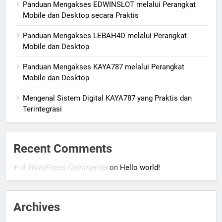
Panduan Mengakses EDWINSLOT melalui Perangkat
Mobile dan Desktop secara Praktis
Panduan Mengakses LEBAH4D melalui Perangkat
Mobile dan Desktop
Panduan Mengakses KAYA787 melalui Perangkat
Mobile dan Desktop
Mengenal Sistem Digital KAYA787 yang Praktis dan
Terintegrasi
Recent Comments
A WordPress Commenter
on
Hello world!
Archives