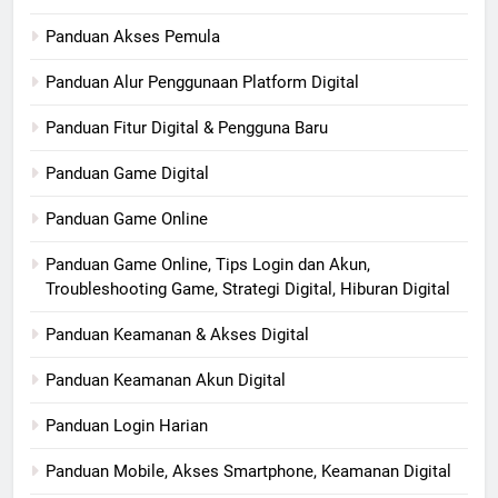
Panduan Akses Pemula
Panduan Alur Penggunaan Platform Digital
Panduan Fitur Digital & Pengguna Baru
Panduan Game Digital
Panduan Game Online
Panduan Game Online, Tips Login dan Akun,
Troubleshooting Game, Strategi Digital, Hiburan Digital
Panduan Keamanan & Akses Digital
Panduan Keamanan Akun Digital
Panduan Login Harian
Panduan Mobile, Akses Smartphone, Keamanan Digital