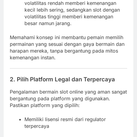
volatilitas rendah memberi kemenangan
kecil lebih sering, sedangkan slot dengan
volatilitas tinggi memberi kemenangan
besar namun jarang.
Memahami konsep ini membantu pemain memilih
permainan yang sesuai dengan gaya bermain dan
harapan mereka, tanpa bergantung pada mitos
kemenangan instan.
2. Pilih Platform Legal dan Terpercaya
Pengalaman bermain slot online yang aman sangat
bergantung pada platform yang digunakan.
Pastikan platform yang dipilih:
Memiliki lisensi resmi dari regulator
terpercaya