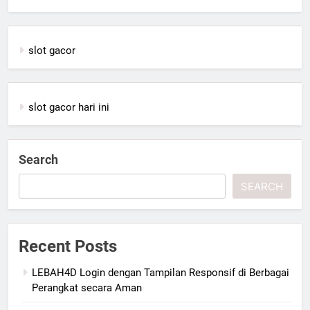
slot gacor
slot gacor hari ini
Search
SEARCH
Recent Posts
LEBAH4D Login dengan Tampilan Responsif di Berbagai
Perangkat secara Aman