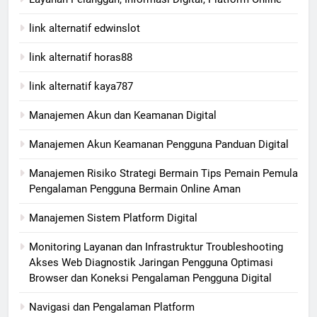
link alternatif edwinslot
link alternatif horas88
link alternatif kaya787
Manajemen Akun dan Keamanan Digital
Manajemen Akun Keamanan Pengguna Panduan Digital
Manajemen Risiko Strategi Bermain Tips Pemain Pemula
Pengalaman Pengguna Bermain Online Aman
Manajemen Sistem Platform Digital
Monitoring Layanan dan Infrastruktur Troubleshooting
Akses Web Diagnostik Jaringan Pengguna Optimasi
Browser dan Koneksi Pengalaman Pengguna Digital
Navigasi dan Pengalaman Platform