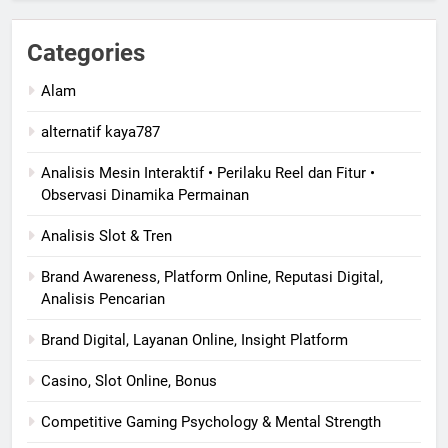
Categories
Alam
alternatif kaya787
Analisis Mesin Interaktif • Perilaku Reel dan Fitur •
Observasi Dinamika Permainan
Analisis Slot & Tren
Brand Awareness, Platform Online, Reputasi Digital,
Analisis Pencarian
Brand Digital, Layanan Online, Insight Platform
Casino, Slot Online, Bonus
Competitive Gaming Psychology & Mental Strength