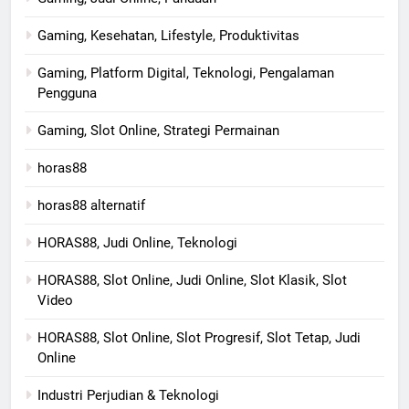
Gaming, Kesehatan, Lifestyle, Produktivitas
Gaming, Platform Digital, Teknologi, Pengalaman
Pengguna
Gaming, Slot Online, Strategi Permainan
horas88
horas88 alternatif
HORAS88, Judi Online, Teknologi
HORAS88, Slot Online, Judi Online, Slot Klasik, Slot
Video
HORAS88, Slot Online, Slot Progresif, Slot Tetap, Judi
Online
Industri Perjudian & Teknologi