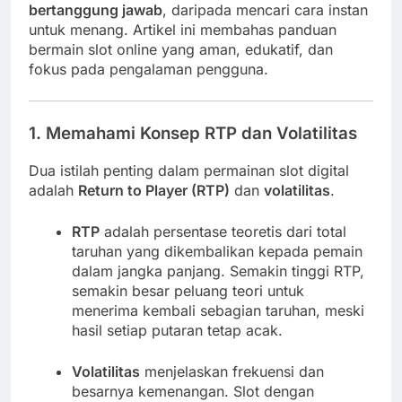
bertanggung jawab
, daripada mencari cara instan
untuk menang. Artikel ini membahas panduan
bermain slot online yang aman, edukatif, dan
fokus pada pengalaman pengguna.
1. Memahami Konsep RTP dan Volatilitas
Dua istilah penting dalam permainan slot digital
adalah
Return to Player (RTP)
dan
volatilitas
.
RTP
adalah persentase teoretis dari total
taruhan yang dikembalikan kepada pemain
dalam jangka panjang. Semakin tinggi RTP,
semakin besar peluang teori untuk
menerima kembali sebagian taruhan, meski
hasil setiap putaran tetap acak.
Volatilitas
menjelaskan frekuensi dan
besarnya kemenangan. Slot dengan