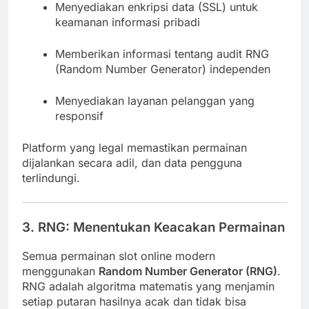
Menyediakan enkripsi data (SSL) untuk
keamanan informasi pribadi
Memberikan informasi tentang audit RNG
(Random Number Generator) independen
Menyediakan layanan pelanggan yang
responsif
Platform yang legal memastikan permainan
dijalankan secara adil, dan data pengguna
terlindungi.
3. RNG: Menentukan Keacakan Permainan
Semua permainan slot online modern
menggunakan
Random Number Generator (RNG)
.
RNG adalah algoritma matematis yang menjamin
setiap putaran hasilnya acak dan tidak bisa