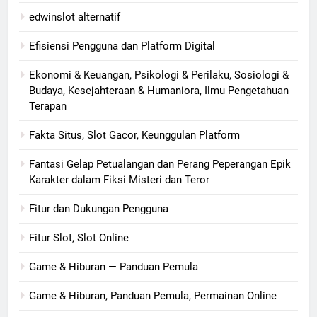
edwinslot alternatif
Efisiensi Pengguna dan Platform Digital
Ekonomi & Keuangan, Psikologi & Perilaku, Sosiologi &
Budaya, Kesejahteraan & Humaniora, Ilmu Pengetahuan
Terapan
Fakta Situs, Slot Gacor, Keunggulan Platform
Fantasi Gelap Petualangan dan Perang Peperangan Epik
Karakter dalam Fiksi Misteri dan Teror
Fitur dan Dukungan Pengguna
Fitur Slot, Slot Online
Game & Hiburan — Panduan Pemula
Game & Hiburan, Panduan Pemula, Permainan Online