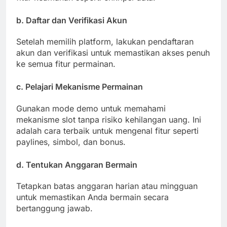
b. Daftar dan Verifikasi Akun
Setelah memilih platform, lakukan pendaftaran
akun dan verifikasi untuk memastikan akses penuh
ke semua fitur permainan.
c. Pelajari Mekanisme Permainan
Gunakan mode demo untuk memahami
mekanisme slot tanpa risiko kehilangan uang. Ini
adalah cara terbaik untuk mengenal fitur seperti
paylines, simbol, dan bonus.
d. Tentukan Anggaran Bermain
Tetapkan batas anggaran harian atau mingguan
untuk memastikan Anda bermain secara
bertanggung jawab.