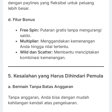
dengan paylines yang fleksibel untuk peluang
lebih besar.
d. Fitur Bonus
Free Spin:
Putaran gratis tanpa mengurangi
saldo.
Multiplier:
Menggandakan kemenangan
Anda hingga nilai tertentu.
Wild dan Scatter:
Membantu menciptakan
kombinasi kemenangan.
5. Kesalahan yang Harus Dihindari Pemula
a. Bermain Tanpa Batas Anggaran
Tanpa anggaran, Anda bisa dengan mudah
kehilangan kendali atas pengeluaran.