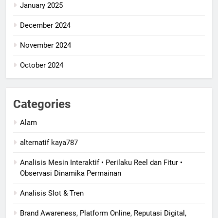
January 2025
December 2024
November 2024
October 2024
Categories
Alam
alternatif kaya787
Analisis Mesin Interaktif • Perilaku Reel dan Fitur •
Observasi Dinamika Permainan
Analisis Slot & Tren
Brand Awareness, Platform Online, Reputasi Digital,