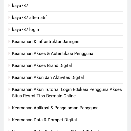
kaya787
kaya787 alternatif
kaya787 login
Keamanan & Infrastruktur Jaringan
Keamanan Akses & Autentikasi Pengguna
Keamanan Akses Brand Digital
Keamanan Akun dan Aktivitas Digital
Keamanan Akun Tutorial Login Edukasi Pengguna Akses
Situs Resmi Tips Bermain Online
Keamanan Aplikasi & Pengalaman Pengguna
Keamanan Data & Dompet Digital