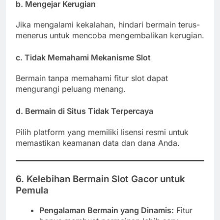
b. Mengejar Kerugian
Jika mengalami kekalahan, hindari bermain terus-
menerus untuk mencoba mengembalikan kerugian.
c. Tidak Memahami Mekanisme Slot
Bermain tanpa memahami fitur slot dapat
mengurangi peluang menang.
d. Bermain di Situs Tidak Terpercaya
Pilih platform yang memiliki lisensi resmi untuk
memastikan keamanan data dan dana Anda.
6. Kelebihan Bermain Slot Gacor untuk
Pemula
Pengalaman Bermain yang Dinamis:
Fitur