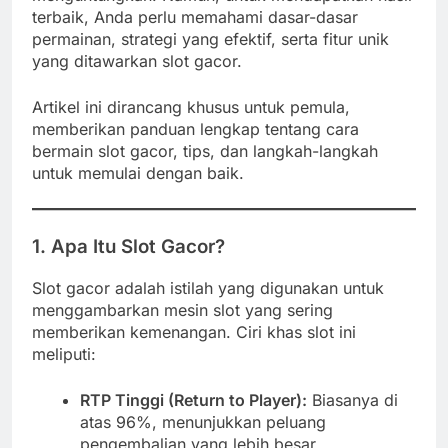
terbaik, Anda perlu memahami dasar-dasar
permainan, strategi yang efektif, serta fitur unik
yang ditawarkan slot gacor.
Artikel ini dirancang khusus untuk pemula,
memberikan panduan lengkap tentang cara
bermain slot gacor, tips, dan langkah-langkah
untuk memulai dengan baik.
1. Apa Itu Slot Gacor?
Slot gacor adalah istilah yang digunakan untuk
menggambarkan mesin slot yang sering
memberikan kemenangan. Ciri khas slot ini
meliputi:
RTP Tinggi (Return to Player):
Biasanya di
atas 96%, menunjukkan peluang
pengembalian yang lebih besar.