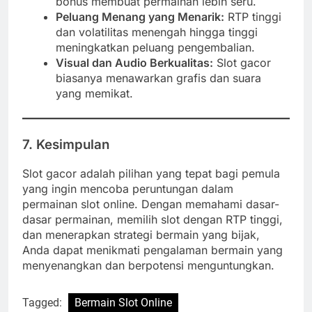
bonus membuat permainan lebih seru.
Peluang Menang yang Menarik:
RTP tinggi
dan volatilitas menengah hingga tinggi
meningkatkan peluang pengembalian.
Visual dan Audio Berkualitas:
Slot gacor
biasanya menawarkan grafis dan suara
yang memikat.
7. Kesimpulan
Slot gacor adalah pilihan yang tepat bagi pemula
yang ingin mencoba peruntungan dalam
permainan slot online. Dengan memahami dasar-
dasar permainan, memilih slot dengan RTP tinggi,
dan menerapkan strategi bermain yang bijak,
Anda dapat menikmati pengalaman bermain yang
menyenangkan dan berpotensi menguntungkan.
Tagged:
Bermain Slot Online