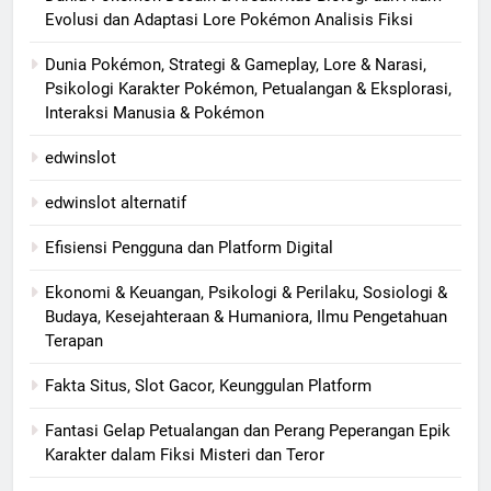
Evolusi dan Adaptasi Lore Pokémon Analisis Fiksi
Dunia Pokémon, Strategi & Gameplay, Lore & Narasi,
Psikologi Karakter Pokémon, Petualangan & Eksplorasi,
Interaksi Manusia & Pokémon
edwinslot
edwinslot alternatif
Efisiensi Pengguna dan Platform Digital
Ekonomi & Keuangan, Psikologi & Perilaku, Sosiologi &
Budaya, Kesejahteraan & Humaniora, Ilmu Pengetahuan
Terapan
Fakta Situs, Slot Gacor, Keunggulan Platform
Fantasi Gelap Petualangan dan Perang Peperangan Epik
Karakter dalam Fiksi Misteri dan Teror