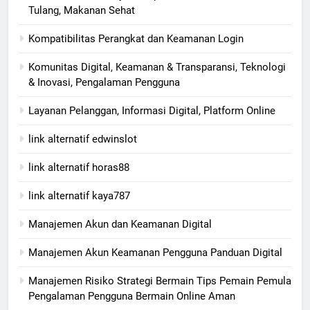
Tulang, Makanan Sehat
Kompatibilitas Perangkat dan Keamanan Login
Komunitas Digital, Keamanan & Transparansi, Teknologi
& Inovasi, Pengalaman Pengguna
Layanan Pelanggan, Informasi Digital, Platform Online
link alternatif edwinslot
link alternatif horas88
link alternatif kaya787
Manajemen Akun dan Keamanan Digital
Manajemen Akun Keamanan Pengguna Panduan Digital
Manajemen Risiko Strategi Bermain Tips Pemain Pemula
Pengalaman Pengguna Bermain Online Aman