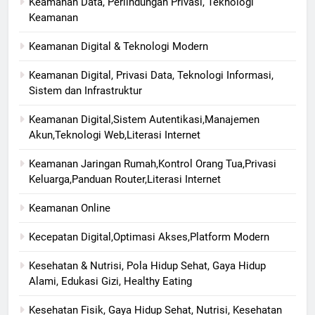
Keamanan Data, Perlindungan Privasi, Teknologi
Keamanan
Keamanan Digital & Teknologi Modern
Keamanan Digital, Privasi Data, Teknologi Informasi,
Sistem dan Infrastruktur
Keamanan Digital,Sistem Autentikasi,Manajemen
Akun,Teknologi Web,Literasi Internet
Keamanan Jaringan Rumah,Kontrol Orang Tua,Privasi
Keluarga,Panduan Router,Literasi Internet
Keamanan Online
Kecepatan Digital,Optimasi Akses,Platform Modern
Kesehatan & Nutrisi, Pola Hidup Sehat, Gaya Hidup
Alami, Edukasi Gizi, Healthy Eating
Kesehatan Fisik, Gaya Hidup Sehat, Nutrisi, Kesehatan