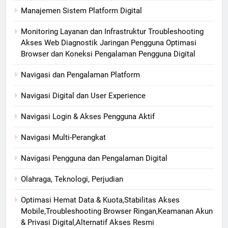
Manajemen Sistem Platform Digital
Monitoring Layanan dan Infrastruktur Troubleshooting
Akses Web Diagnostik Jaringan Pengguna Optimasi
Browser dan Koneksi Pengalaman Pengguna Digital
Navigasi dan Pengalaman Platform
Navigasi Digital dan User Experience
Navigasi Login & Akses Pengguna Aktif
Navigasi Multi-Perangkat
Navigasi Pengguna dan Pengalaman Digital
Olahraga, Teknologi, Perjudian
Optimasi Hemat Data & Kuota,Stabilitas Akses
Mobile,Troubleshooting Browser Ringan,Keamanan Akun
& Privasi Digital,Alternatif Akses Resmi