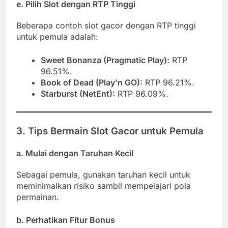
e. Pilih Slot dengan RTP Tinggi
Beberapa contoh slot gacor dengan RTP tinggi
untuk pemula adalah:
Sweet Bonanza (Pragmatic Play):
RTP
96.51%.
Book of Dead (Play’n GO):
RTP 96.21%.
Starburst (NetEnt):
RTP 96.09%.
3. Tips Bermain Slot Gacor untuk Pemula
a. Mulai dengan Taruhan Kecil
Sebagai pemula, gunakan taruhan kecil untuk
meminimalkan risiko sambil mempelajari pola
permainan.
b. Perhatikan Fitur Bonus