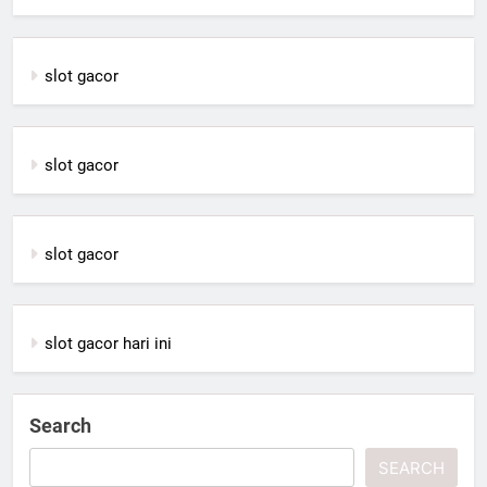
slot gacor
slot gacor
slot gacor
slot gacor hari ini
Search
SEARCH