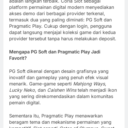
adalah langkah terbaik. Corla Slot sebagai
platform permainan digital modern menyediakan
akses demo dari berbagai provider terkenal,
termasuk dua yang paling diminati: PG Soft dan
Pragmatic Play. Cukup dengan login, pengguna
dapat langsung menjajal koleksi game dari kedua
provider tersebut tanpa harus melakukan deposit.
Mengapa PG Soft dan Pragmatic Play Jadi
Favorit?
PG Soft dikenal dengan desain grafisnya yang
inovatif dan gameplay yang penuh efek visual
menarik. Game-game seperti
Mahjong Ways
,
Lucky Neko
, dan
Caishen Wins
telah menjadi ikon
yang sering direkomendasikan dalam komunitas
pemain digital.
Sementara itu, Pragmatic Play menawarkan
beragam tema dan mekanisme permainan yang