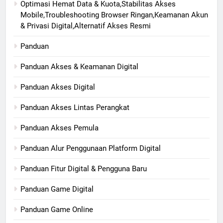
Optimasi Hemat Data & Kuota,Stabilitas Akses
Mobile,Troubleshooting Browser Ringan,Keamanan Akun
& Privasi Digital,Alternatif Akses Resmi
Panduan
Panduan Akses & Keamanan Digital
Panduan Akses Digital
Panduan Akses Lintas Perangkat
Panduan Akses Pemula
Panduan Alur Penggunaan Platform Digital
Panduan Fitur Digital & Pengguna Baru
Panduan Game Digital
Panduan Game Online