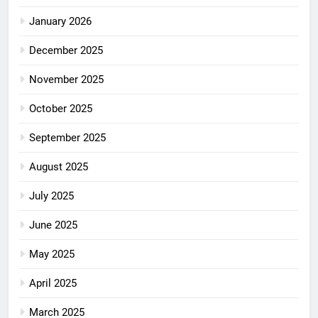
January 2026
December 2025
November 2025
October 2025
September 2025
August 2025
July 2025
June 2025
May 2025
April 2025
March 2025