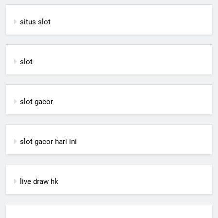
situs slot
slot
slot gacor
slot gacor hari ini
live draw hk