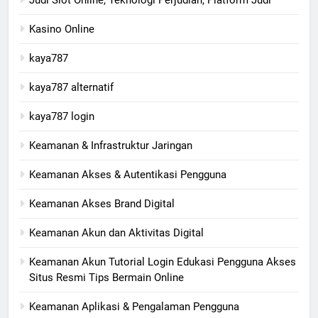
Kasino Online
kaya787
kaya787 alternatif
kaya787 login
Keamanan & Infrastruktur Jaringan
Keamanan Akses & Autentikasi Pengguna
Keamanan Akses Brand Digital
Keamanan Akun dan Aktivitas Digital
Keamanan Akun Tutorial Login Edukasi Pengguna Akses
Situs Resmi Tips Bermain Online
Keamanan Aplikasi & Pengalaman Pengguna