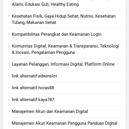
Alami, Edukasi Gizi, Healthy Eating
Kesehatan Fisik, Gaya Hidup Sehat, Nutrisi, Kesehatan
Tulang, Makanan Sehat
Kompatibilitas Perangkat dan Keamanan Login
Komunitas Digital, Keamanan & Transparansi, Teknologi
& Inovasi, Pengalaman Pengguna
Layanan Pelanggan, Informasi Digital, Platform Online
link alternatif edwinslot
link alternatif horas88
link alternatif kaya787
Manajemen Akun dan Keamanan Digital
Manajemen Akun Keamanan Pengguna Panduan Digital