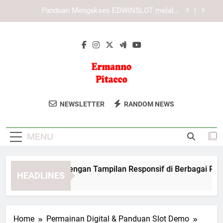
Skip
Panduan Mengakses LEBAH4D melalui Perangkat
to
Mobile dan Desktop
content
Panduan Mengakses KAYA787 melalui Perangkat
Mobile dan Desktop
LEBAH4D Login dengan Tampilan Responsif di
Berbagai Perangkat secara Aman
Panduan Mengakses EDWINSLOT melalui
Perangkat Mobile dan Desktop secara Praktis
Ermanno
Dapatkan Solusi Bisnis Dan Keuangan
Panduan Mengakses LEBAH4D melalui Perangkat
NEWSLETTER
RANDOM NEWS
Mobile dan Desktop
Pitacco
Dari Konsultan Profesional Ermanno
Panduan Mengakses KAYA787 melalui Perangkat
Pitacco. Sumber Daya Untuk Sukses
Mobile dan Desktop
MENU
Finansial.
BAH4D Login dengan Tampilan Responsif di Berbagai Perang
HEADLINES
Weeks Ago
Home
Permainan Digital & Panduan Slot Demo