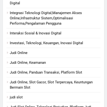
Digital
Integrasi Teknologi Digital,Manajemen Akses
Online,Infrastruktur Sistem,Optimalisasi
Performa,Pengalaman Pengguna
Interaksi Sosial & Inovasi Digital
Investasi, Teknologi, Keuangan, Inovasi Digital
Judi Online
Judi Online, Keamanan
Judi Online, Panduan Transaksi, Platform Slot
Judi Online, Slot Gacor, Slot Terpercaya, Keuntungan
Bermain Slot
judi slot
Judi Slot Online, Teknologi Perjudian, Platform Judi