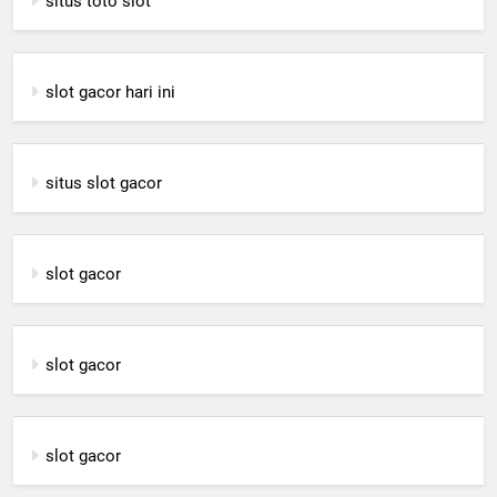
situs toto slot
slot gacor hari ini
situs slot gacor
slot gacor
slot gacor
slot gacor