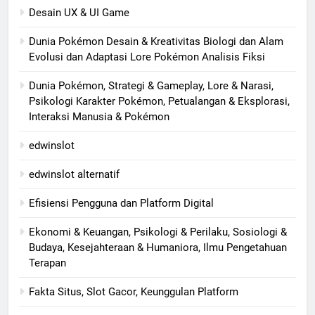
Desain UX & UI Game
Dunia Pokémon Desain & Kreativitas Biologi dan Alam
Evolusi dan Adaptasi Lore Pokémon Analisis Fiksi
Dunia Pokémon, Strategi & Gameplay, Lore & Narasi,
Psikologi Karakter Pokémon, Petualangan & Eksplorasi,
Interaksi Manusia & Pokémon
edwinslot
edwinslot alternatif
Efisiensi Pengguna dan Platform Digital
Ekonomi & Keuangan, Psikologi & Perilaku, Sosiologi &
Budaya, Kesejahteraan & Humaniora, Ilmu Pengetahuan
Terapan
Fakta Situs, Slot Gacor, Keunggulan Platform