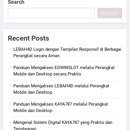
Search
SEARCH
Recent Posts
LEBAH4D Login dengan Tampilan Responsif di Berbagai
Perangkat secara Aman
Panduan Mengakses EDWINSLOT melalui Perangkat
Mobile dan Desktop secara Praktis
Panduan Mengakses LEBAH4D melalui Perangkat
Mobile dan Desktop
Panduan Mengakses KAYA787 melalui Perangkat
Mobile dan Desktop
Mengenal Sistem Digital KAYA787 yang Praktis dan
Terintegrasi