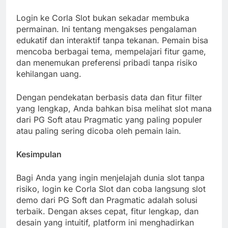
Login ke Corla Slot bukan sekadar membuka
permainan. Ini tentang mengakses pengalaman
edukatif dan interaktif tanpa tekanan. Pemain bisa
mencoba berbagai tema, mempelajari fitur game,
dan menemukan preferensi pribadi tanpa risiko
kehilangan uang.
Dengan pendekatan berbasis data dan fitur filter
yang lengkap, Anda bahkan bisa melihat slot mana
dari PG Soft atau Pragmatic yang paling populer
atau paling sering dicoba oleh pemain lain.
Kesimpulan
Bagi Anda yang ingin menjelajah dunia slot tanpa
risiko, login ke Corla Slot dan coba langsung slot
demo dari PG Soft dan Pragmatic adalah solusi
terbaik. Dengan akses cepat, fitur lengkap, dan
desain yang intuitif, platform ini menghadirkan