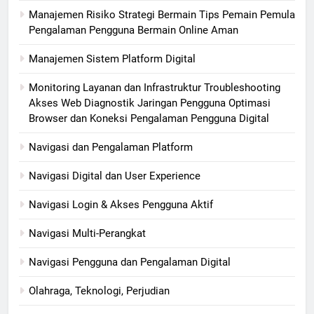
Manajemen Risiko Strategi Bermain Tips Pemain Pemula
Pengalaman Pengguna Bermain Online Aman
Manajemen Sistem Platform Digital
Monitoring Layanan dan Infrastruktur Troubleshooting
Akses Web Diagnostik Jaringan Pengguna Optimasi
Browser dan Koneksi Pengalaman Pengguna Digital
Navigasi dan Pengalaman Platform
Navigasi Digital dan User Experience
Navigasi Login & Akses Pengguna Aktif
Navigasi Multi-Perangkat
Navigasi Pengguna dan Pengalaman Digital
Olahraga, Teknologi, Perjudian