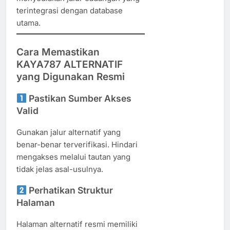
terintegrasi dengan database
utama.
Cara Memastikan
KAYA787 ALTERNATIF
yang Digunakan Resmi
Pastikan Sumber Akses
Valid
Gunakan jalur alternatif yang
benar-benar terverifikasi. Hindari
mengakses melalui tautan yang
tidak jelas asal-usulnya.
Perhatikan Struktur
Halaman
Halaman alternatif resmi memiliki