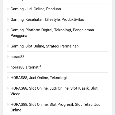
Gaming, Judi Online, Panduan
Gaming, Kesehatan, Lifestyle, Produktivitas
Gaming, Platform Digital, Teknologi, Pengalaman
Pengguna
Gaming, Slot Online, Strategi Permainan
horas88
horas88 alternatif
HORAS88, Judi Online, Teknologi
HORAS88, Slot Online, Judi Online, Slot Klasik, Slot
Video
HORAS88, Slot Online, Slot Progresif, Slot Tetap, Judi
Online