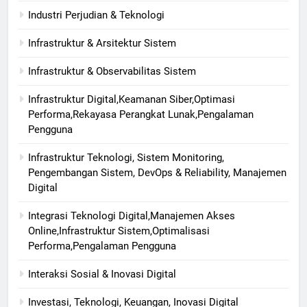
Industri Perjudian & Teknologi
Infrastruktur & Arsitektur Sistem
Infrastruktur & Observabilitas Sistem
Infrastruktur Digital,Keamanan Siber,Optimasi
Performa,Rekayasa Perangkat Lunak,Pengalaman
Pengguna
Infrastruktur Teknologi, Sistem Monitoring,
Pengembangan Sistem, DevOps & Reliability, Manajemen
Digital
Integrasi Teknologi Digital,Manajemen Akses
Online,Infrastruktur Sistem,Optimalisasi
Performa,Pengalaman Pengguna
Interaksi Sosial & Inovasi Digital
Investasi, Teknologi, Keuangan, Inovasi Digital