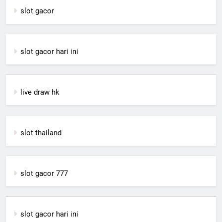
slot gacor
slot gacor hari ini
live draw hk
slot thailand
slot gacor 777
slot gacor hari ini