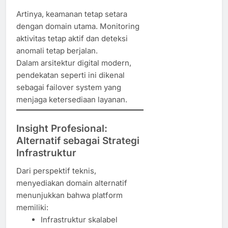
Artinya, keamanan tetap setara
dengan domain utama. Monitoring
aktivitas tetap aktif dan deteksi
anomali tetap berjalan.
Dalam arsitektur digital modern,
pendekatan seperti ini dikenal
sebagai failover system yang
menjaga ketersediaan layanan.
Insight Profesional:
Alternatif sebagai Strategi
Infrastruktur
Dari perspektif teknis,
menyediakan domain alternatif
menunjukkan bahwa platform
memiliki:
Infrastruktur skalabel