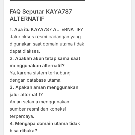
FAQ Seputar KAYA787
ALTERNATIF
1. Apa itu KAYA787 ALTERNATIF?
Jalur akses resmi cadangan yang
digunakan saat domain utama tidak
dapat diakses.
2. Apakah akun tetap sama saat
menggunakan alternatif?
Ya, karena sistem terhubung
dengan database utama.
3. Apakah aman menggunakan
jalur alternatif?
Aman selama menggunakan
sumber resmi dan koneksi
terpercaya.
4. Mengapa domain utama tidak
bisa dibuka?