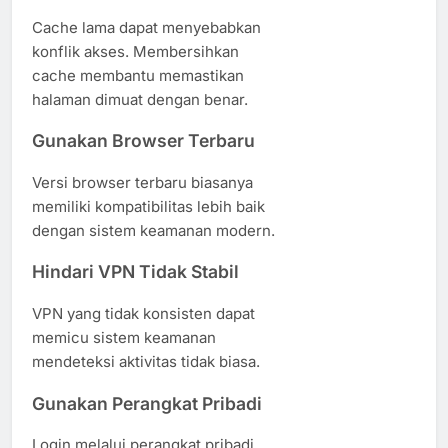
Cache lama dapat menyebabkan
konflik akses. Membersihkan
cache membantu memastikan
halaman dimuat dengan benar.
Gunakan Browser Terbaru
Versi browser terbaru biasanya
memiliki kompatibilitas lebih baik
dengan sistem keamanan modern.
Hindari VPN Tidak Stabil
VPN yang tidak konsisten dapat
memicu sistem keamanan
mendeteksi aktivitas tidak biasa.
Gunakan Perangkat Pribadi
Login melalui perangkat pribadi