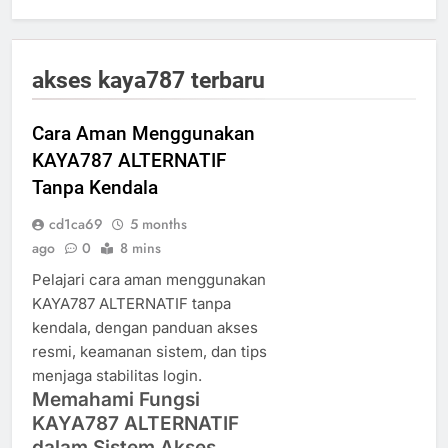
akses kaya787 terbaru
Cara Aman Menggunakan
KAYA787 ALTERNATIF
Tanpa Kendala
cd1ca69
5 months
ago
0
8 mins
Pelajari cara aman menggunakan
KAYA787 ALTERNATIF tanpa
kendala, dengan panduan akses
resmi, keamanan sistem, dan tips
menjaga stabilitas login.
Memahami Fungsi
KAYA787 ALTERNATIF
dalam Sistem Akses