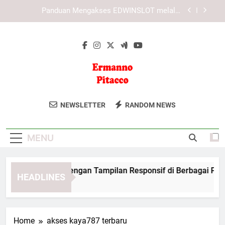
Skip
Panduan Mengakses LEBAH4D melalui Perangkat
to
Mobile dan Desktop
content
Panduan Mengakses KAYA787 melalui Perangkat
Mobile dan Desktop
LEBAH4D Login dengan Tampilan Responsif di
Berbagai Perangkat secara Aman
Panduan Mengakses EDWINSLOT melalui
Perangkat Mobile dan Desktop secara Praktis
Ermanno
Dapatkan Solusi Bisnis Dan Keuangan
Panduan Mengakses LEBAH4D melalui Perangkat
NEWSLETTER
RANDOM NEWS
Mobile dan Desktop
Pitacco
Dari Konsultan Profesional Ermanno
Panduan Mengakses KAYA787 melalui Perangkat
Pitacco. Sumber Daya Untuk Sukses
Mobile dan Desktop
MENU
Finansial.
BAH4D Login dengan Tampilan Responsif di Berbagai Perang
HEADLINES
Weeks Ago
Home
akses kaya787 terbaru