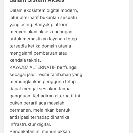
Dalam ekosistem digital modern,
jalur alternatif bukanlah sesuatu
yang asing. Banyak platform
menyediakan akses cadangan
untuk memastikan layanan tetap
tersedia ketika domain utama
mengalami pembaruan atau
kendala teknis.
KAYA787 ALTERNATIF berfungsi
sebagai jalur resmi tambahan yang
memungkinkan pengguna tetap
dapat mengakses akun tanpa
gangguan. Kehadiran alternatif ini
bukan berarti ada masalah
permanen, melainkan bentuk
antisipasi terhadap dinamika
infrastruktur digital.
Pendekatan ini menunjukkan