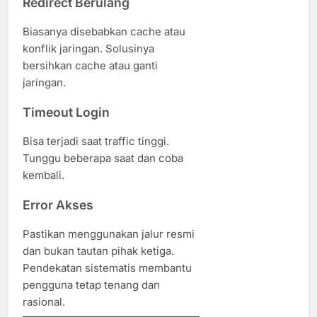
Redirect Berulang
Biasanya disebabkan cache atau
konflik jaringan. Solusinya
bersihkan cache atau ganti
jaringan.
Timeout Login
Bisa terjadi saat traffic tinggi.
Tunggu beberapa saat dan coba
kembali.
Error Akses
Pastikan menggunakan jalur resmi
dan bukan tautan pihak ketiga.
Pendekatan sistematis membantu
pengguna tetap tenang dan
rasional.