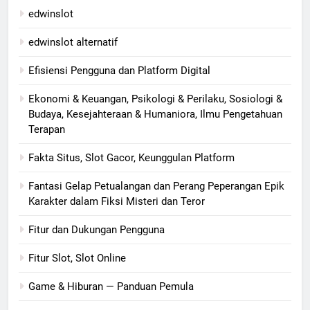
edwinslot
edwinslot alternatif
Efisiensi Pengguna dan Platform Digital
Ekonomi & Keuangan, Psikologi & Perilaku, Sosiologi &
Budaya, Kesejahteraan & Humaniora, Ilmu Pengetahuan
Terapan
Fakta Situs, Slot Gacor, Keunggulan Platform
Fantasi Gelap Petualangan dan Perang Peperangan Epik
Karakter dalam Fiksi Misteri dan Teror
Fitur dan Dukungan Pengguna
Fitur Slot, Slot Online
Game & Hiburan — Panduan Pemula