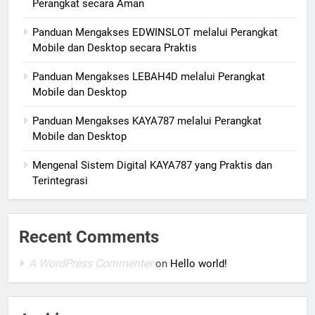
Perangkat secara Aman
Panduan Mengakses EDWINSLOT melalui Perangkat
Mobile dan Desktop secara Praktis
Panduan Mengakses LEBAH4D melalui Perangkat
Mobile dan Desktop
Panduan Mengakses KAYA787 melalui Perangkat
Mobile dan Desktop
Mengenal Sistem Digital KAYA787 yang Praktis dan
Terintegrasi
Recent Comments
A WordPress Commenter
on
Hello world!