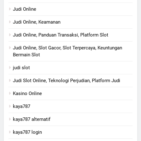
Judi Online
Judi Online, Keamanan
Judi Online, Panduan Transaksi, Platform Slot
Judi Online, Slot Gacor, Slot Terpercaya, Keuntungan
Bermain Slot
judi slot
Judi Slot Online, Teknologi Perjudian, Platform Judi
Kasino Online
kaya787
kaya787 alternatif
kaya787 login