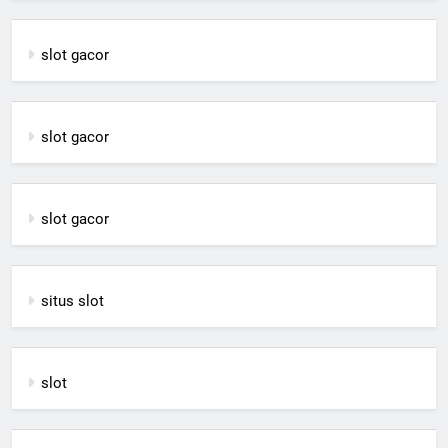
slot gacor
slot gacor
slot gacor
situs slot
slot