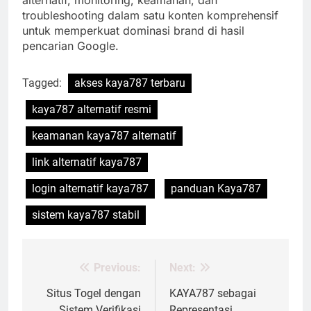
alternatif, monitoring, keamanan, dan
troubleshooting dalam satu konten komprehensif
untuk memperkuat dominasi brand di hasil
pencarian Google.
Tagged:
akses kaya787 terbaru
kaya787 alternatif resmi
keamanan kaya787 alternatif
link alternatif kaya787
login alternatif kaya787
panduan Kaya787
sistem kaya787 stabil
Previous:
Next:
Post
navigation
Situs Togel dengan
KAYA787 sebagai
Sistem Verifikasi
Representasi