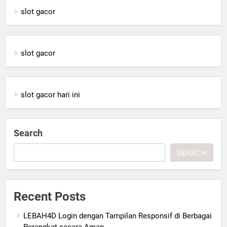
slot gacor
slot gacor
slot gacor hari ini
Search
SEARCH
Recent Posts
LEBAH4D Login dengan Tampilan Responsif di Berbagai