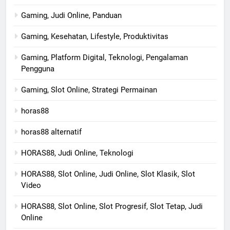
Gaming, Judi Online, Panduan
Gaming, Kesehatan, Lifestyle, Produktivitas
Gaming, Platform Digital, Teknologi, Pengalaman
Pengguna
Gaming, Slot Online, Strategi Permainan
horas88
horas88 alternatif
HORAS88, Judi Online, Teknologi
HORAS88, Slot Online, Judi Online, Slot Klasik, Slot
Video
HORAS88, Slot Online, Slot Progresif, Slot Tetap, Judi
Online