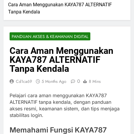
Cara Aman Menggunakan KAYA787 ALTERNATIF
Tanpa Kendala
PANDUAN AKSES & KEAMANAN DIGITAL
Cara Aman Menggunakan
KAYA787 ALTERNATIF
Tanpa Kendala
0
Cd1ca69
5 Months Ago
8 Mins
Pelajari cara aman menggunakan KAYA787
ALTERNATIF tanpa kendala, dengan panduan
akses resmi, keamanan sistem, dan tips menjaga
stabilitas login.
Memahami Fungsi KAYA787