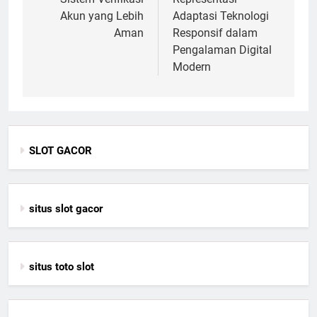
Akun yang Lebih
Adaptasi Teknologi
Aman
Responsif dalam
Pengalaman Digital
Modern
SLOT GACOR
situs slot gacor
situs toto slot