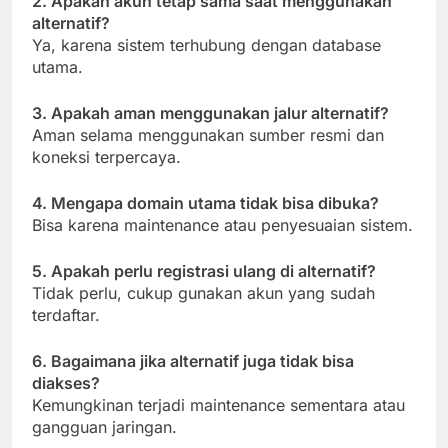
2. Apakah akun tetap sama saat menggunakan
alternatif?
Ya, karena sistem terhubung dengan database
utama.
3. Apakah aman menggunakan jalur alternatif?
Aman selama menggunakan sumber resmi dan
koneksi terpercaya.
4. Mengapa domain utama tidak bisa dibuka?
Bisa karena maintenance atau penyesuaian sistem.
5. Apakah perlu registrasi ulang di alternatif?
Tidak perlu, cukup gunakan akun yang sudah
terdaftar.
6. Bagaimana jika alternatif juga tidak bisa
diakses?
Kemungkinan terjadi maintenance sementara atau
gangguan jaringan.