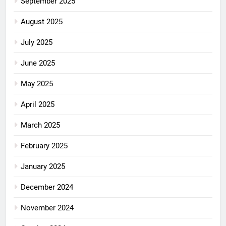
September 2025
August 2025
July 2025
June 2025
May 2025
April 2025
March 2025
February 2025
January 2025
December 2024
November 2024