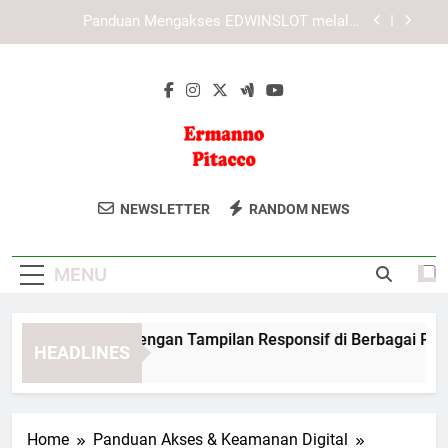
Skip
Panduan Mengakses LEBAH4D melalui Perangkat
to
Mobile dan Desktop
content
Panduan Mengakses KAYA787 melalui Perangkat
Mobile dan Desktop
LEBAH4D Login dengan Tampilan Responsif di
Berbagai Perangkat secara Aman
Panduan Mengakses EDWINSLOT melalui
Perangkat Mobile dan Desktop secara Praktis
Ermanno
Dapatkan Solusi Bisnis Dan Keuangan
Panduan Mengakses LEBAH4D melalui Perangkat
NEWSLETTER
RANDOM NEWS
Mobile dan Desktop
Pitacco
Dari Konsultan Profesional Ermanno
Panduan Mengakses KAYA787 melalui Perangkat
Pitacco. Sumber Daya Untuk Sukses
Mobile dan Desktop
MENU
Finansial.
BAH4D Login dengan Tampilan Responsif di Berbagai Perang
HEADLINES
Weeks Ago
Home
Panduan Akses & Keamanan Digital