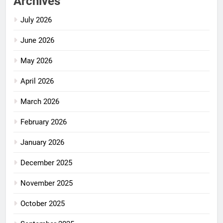
Archives
July 2026
June 2026
May 2026
April 2026
March 2026
February 2026
January 2026
December 2025
November 2025
October 2025