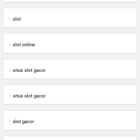
slot
slot online
situs slot gacor
situs slot gacor
slot gacor