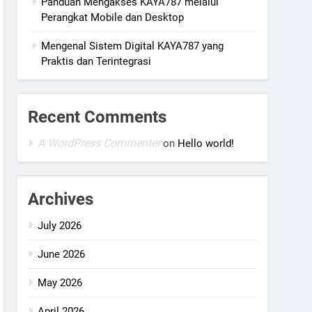
Panduan Mengakses KAYA787 melalui
Perangkat Mobile dan Desktop
Mengenal Sistem Digital KAYA787 yang
Praktis dan Terintegrasi
Recent Comments
A WordPress Commenter
on
Hello world!
Archives
July 2026
June 2026
May 2026
April 2026