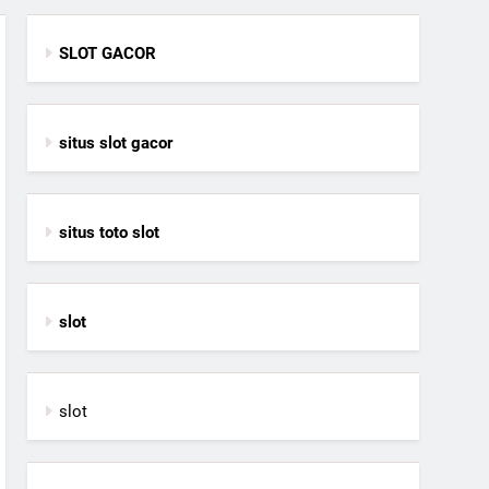
SLOT GACOR
situs slot gacor
situs toto slot
slot
slot