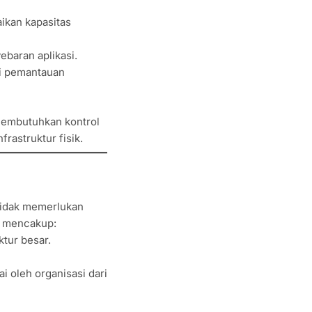
aikan kapasitas
ebaran aplikasi.
ti pemantauan
membutuhkan kontrol
frastruktur fisik.
tidak memerlukan
a mencakup:
ktur besar.
i oleh organisasi dari