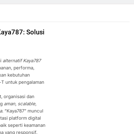
Kaya787: Solusi
ai
alternatif Kaya787
manan, performa,
rkan kebutuhan
‑A‑T untuk pengalaman
, organisasi dan
ng
aman, scalable,
a
. “Kaya787” muncul
asi platform digital
aik seperti keamanan
na yang responsif.