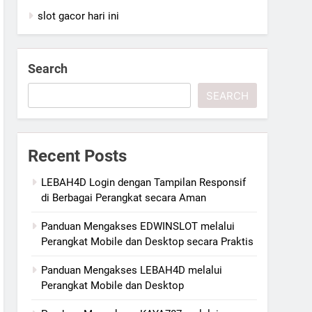
slot gacor hari ini
Search
SEARCH
Recent Posts
LEBAH4D Login dengan Tampilan Responsif
di Berbagai Perangkat secara Aman
Panduan Mengakses EDWINSLOT melalui
Perangkat Mobile dan Desktop secara Praktis
Panduan Mengakses LEBAH4D melalui
Perangkat Mobile dan Desktop