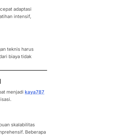
rcepat adaptasi
ihan intensif,
gan teknis harus
ri biaya tidak
l
apat menjadi
kaya787
sasi.
an skalabilitas
komprehensif. Beberapa