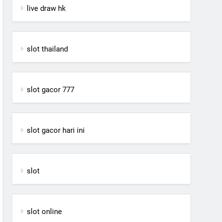
live draw hk
slot thailand
slot gacor 777
slot gacor hari ini
slot
slot online