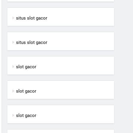
situs slot gacor
situs slot gacor
slot gacor
slot gacor
slot gacor