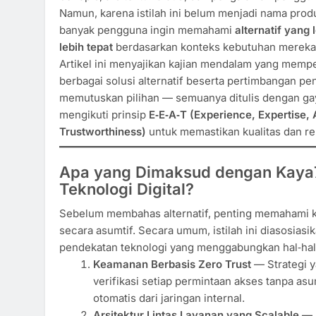
Namun, karena istilah ini belum menjadi nama prod
banyak pengguna ingin memahami
alternatif yang 
lebih tepat
berdasarkan konteks kebutuhan mereka
Artikel ini menyajikan kajian mendalam yang mem
berbagai solusi alternatif beserta pertimbangan p
memutuskan pilihan — semuanya ditulis dengan ga
mengikuti prinsip
E‑E‑A‑T (Experience, Expertise, 
Trustworthiness)
untuk memastikan kualitas dan re
Apa yang Dimaksud dengan Kaya
Teknologi Digital?
Sebelum membahas alternatif, penting memahami 
secara asumtif. Secara umum, istilah ini diasosias
pendekatan teknologi yang menggabungkan hal‑hal 
Keamanan Berbasis Zero Trust
— Strategi 
verifikasi setiap permintaan akses tanpa as
otomatis dari jaringan internal.
Arsitektur Lintas Layanan yang Scalable
— 