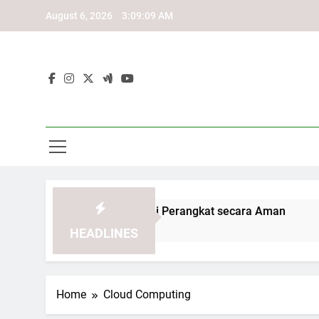
Skip
August 6, 2026
3:09:10 AM
to
content
Erm
Dapatkan 
ponsif di Berbagai Perangkat secara Aman
Panduan Me
2 Weeks Ago
HEADLINES
Home
Cloud Computing