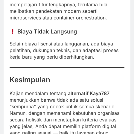
mempelajari fitur lengkapnya, terutama bila
melibatkan pendekatan modern seperti
microservices atau container orchestration.
Biaya Tidak Langsung
Selain biaya lisensi atau langganan, ada biaya
pelatihan, dukungan teknis, dan adaptasi proses
kerja baru yang perlu diperhitungkan.
Kesimpulan
Kajian mendalam tentang
alternatif Kaya787
menunjukkan bahwa tidak ada satu solusi
“sempurna” yang cocok untuk semua skenario.
Namun, dengan memahami kebutuhan organisasi
secara holistik dan menetapkan kriteria evaluasi
yang jelas, Anda dapat memilih platform digital
yang paling sesuai — baik itu layanan cloud