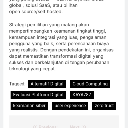
global, solusi SaaS, atau pilihan
open‑source/self‑hosted.
Strategi pemilihan yang matang akan
mempertimbangkan keamanan tingkat tinggi,
kemampuan integrasi yang luas, pengalaman
pengguna yang baik, serta perencanaan biaya
yang realistis. Dengan pendekatan ini, organisasi
dapat memastikan transformasi digital yang
sukses dan berkelanjutan di tengah perubahan
teknologi yang cepat.
Tagged:
Alternatif Digital
Cloud Computing
Evaluasi Platform Digital
KAYA787
keamanan siber
user experience
zero trust
Previous:
Next: