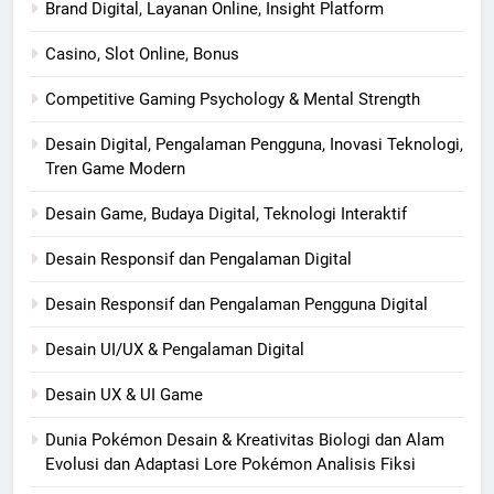
Brand Digital, Layanan Online, Insight Platform
Casino, Slot Online, Bonus
Competitive Gaming Psychology & Mental Strength
Desain Digital, Pengalaman Pengguna, Inovasi Teknologi,
Tren Game Modern
Desain Game, Budaya Digital, Teknologi Interaktif
Desain Responsif dan Pengalaman Digital
Desain Responsif dan Pengalaman Pengguna Digital
Desain UI/UX & Pengalaman Digital
Desain UX & UI Game
Dunia Pokémon Desain & Kreativitas Biologi dan Alam
Evolusi dan Adaptasi Lore Pokémon Analisis Fiksi