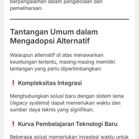
berpengalaman dalam pengelolaan dan
pemeliharaan.
Tantangan Umum dalam
Mengadopsi Alternatif
Walaupun alternatif di atas menawarkan
keuntungan tertentu, masing‑masing memiliki
tantangan yang perlu dipertimbangkan:
Kompleksitas Integrasi
Menghubungkan solusi baru dengan sistem lama
(
legacy systems
) dapat memerlukan waktu dan
sumber daya teknis yang signifikan.
Kurva Pembelajaran Teknologi Baru
Beberapa solusi memerlukan investasi waktu untuk