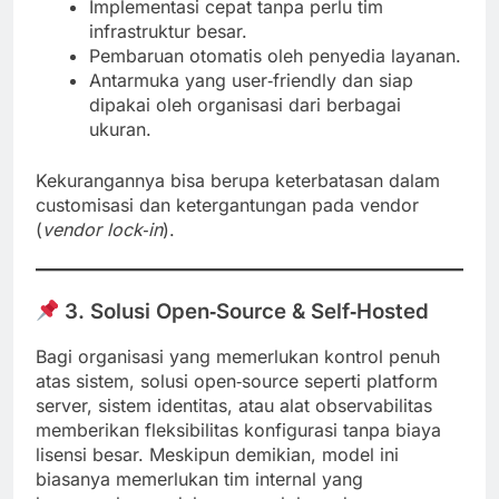
Implementasi cepat tanpa perlu tim
infrastruktur besar.
Pembaruan otomatis oleh penyedia layanan.
Antarmuka yang user‑friendly dan siap
dipakai oleh organisasi dari berbagai
ukuran.
Kekurangannya bisa berupa keterbatasan dalam
customisasi dan ketergantungan pada vendor
(
vendor lock‑in
).
3. Solusi Open‑Source & Self‑Hosted
Bagi organisasi yang memerlukan kontrol penuh
atas sistem, solusi open‑source seperti platform
server, sistem identitas, atau alat observabilitas
memberikan fleksibilitas konfigurasi tanpa biaya
lisensi besar. Meskipun demikian, model ini
biasanya memerlukan tim internal yang