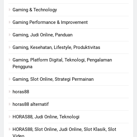
Gaming & Technology
Gaming Performance & Improvement
Gaming, Judi Online, Panduan
Gaming, Kesehatan, Lifestyle, Produktivitas
Gaming, Platform Digital, Teknologi, Pengalaman
Pengguna
Gaming, Slot Online, Strategi Permainan
horas88
horas88 alternatif
HORAS88, Judi Online, Teknologi
HORAS88, Slot Online, Judi Online, Slot Klasik, Slot
Video