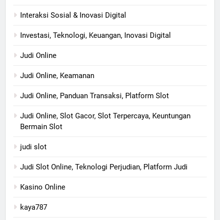
Interaksi Sosial & Inovasi Digital
Investasi, Teknologi, Keuangan, Inovasi Digital
Judi Online
Judi Online, Keamanan
Judi Online, Panduan Transaksi, Platform Slot
Judi Online, Slot Gacor, Slot Terpercaya, Keuntungan
Bermain Slot
judi slot
Judi Slot Online, Teknologi Perjudian, Platform Judi
Kasino Online
kaya787