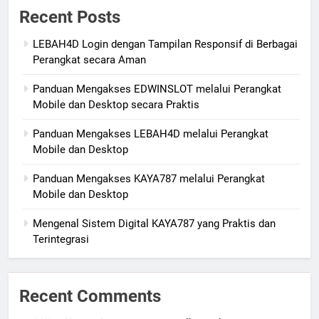
Recent Posts
LEBAH4D Login dengan Tampilan Responsif di Berbagai
Perangkat secara Aman
Panduan Mengakses EDWINSLOT melalui Perangkat
Mobile dan Desktop secara Praktis
Panduan Mengakses LEBAH4D melalui Perangkat
Mobile dan Desktop
Panduan Mengakses KAYA787 melalui Perangkat
Mobile dan Desktop
Mengenal Sistem Digital KAYA787 yang Praktis dan
Terintegrasi
Recent Comments