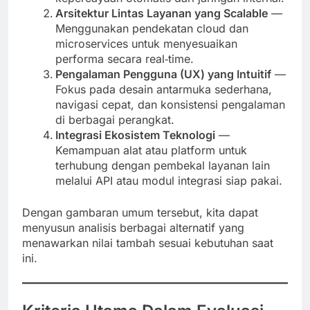
Arsitektur Lintas Layanan yang Scalable
—
Menggunakan pendekatan cloud dan
microservices untuk menyesuaikan
performa secara real‑time.
Pengalaman Pengguna (UX) yang Intuitif
—
Fokus pada desain antarmuka sederhana,
navigasi cepat, dan konsistensi pengalaman
di berbagai perangkat.
Integrasi Ekosistem Teknologi
—
Kemampuan alat atau platform untuk
terhubung dengan pembekal layanan lain
melalui API atau modul integrasi siap pakai.
Dengan gambaran umum tersebut, kita dapat
menyusun analisis berbagai alternatif yang
menawarkan nilai tambah sesuai kebutuhan saat
ini.