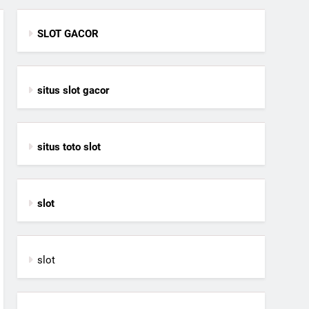
SLOT GACOR
situs slot gacor
situs toto slot
slot
slot