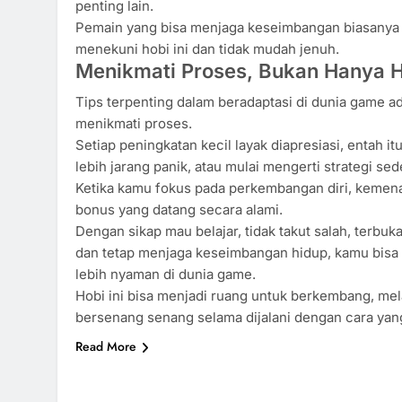
penting lain.
Pemain yang bisa menjaga keseimbangan biasanya 
menekuni hobi ini dan tidak mudah jenuh.
Menikmati Proses, Bukan Hanya H
Tips terpenting dalam beradaptasi di dunia game ad
menikmati proses.
Setiap peningkatan kecil layak diapresiasi, entah it
lebih jarang panik, atau mulai mengerti strategi se
Ketika kamu fokus pada perkembangan diri, kemen
bonus yang datang secara alami.
Dengan sikap mau belajar, tidak takut salah, terbu
dan tetap menjaga keseimbangan hidup, kamu bisa
lebih nyaman di dunia game.
Hobi ini bisa menjadi ruang untuk berkembang, mela
bersenang senang selama dijalani dengan cara yang
Read More