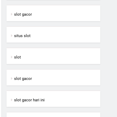
slot gacor
situs slot
slot
slot gacor
slot gacor hari ini