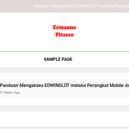
Panduan Mengakses EDWINSLOT melalui Perangka
Panduan Mengakses LEBAH4D me
Panduan Mengakses KAYA787 m
anno Pitacco
LEBAH4D Login dengan Tampilan Responsi
Solusi Bisnis Dan Keuangan Dari Konsultan Profesional Ermann
Panduan Mengakses EDWINSLOT melalui Perangka
SAMPLE PAGE
Panduan Mengakses LEBAH4D me
Panduan Mengakses KAYA787 m
gakses EDWINSLOT melalui Perangkat Mobile dan Desktop se