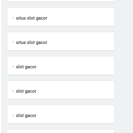
situs slot gacor
situs slot gacor
slot gacor
slot gacor
slot gacor