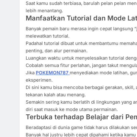
Saat kamu sudah terbiasa, barulah pelan pelan me
lebih menantang.
Manfaatkan Tutorial dan Mode La
Banyak pemain baru merasa ingin cepat langsung “
melewatkan tutorial.
Padahal tutorial dibuat untuk membantumu memahami
penting, dan alur permainan.
Luangkan waktu untuk menyelesaikan tutorial deng
Cobalah semua fitur perlahan, jangan takut mengul
Jika
POKEMON787
menyediakan mode latihan, gu
eksperimen.
Di sini kamu bisa mencoba berbagai gerakan, skill,
tekanan kalah atau menang.
Semakin sering kamu berlatih di lingkungan yang 
diri saat masuk ke mode utama permainan.
Terbuka terhadap Belajar dari Pe
Beradaptasi di dunia game tidak harus dilakukan se
Banyak hal justru lebih cepat dipahami ketika kamu 