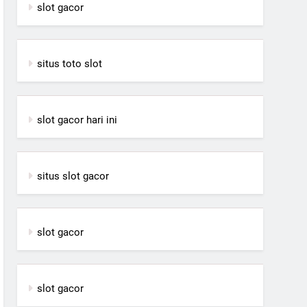
slot gacor
situs toto slot
slot gacor hari ini
situs slot gacor
slot gacor
slot gacor