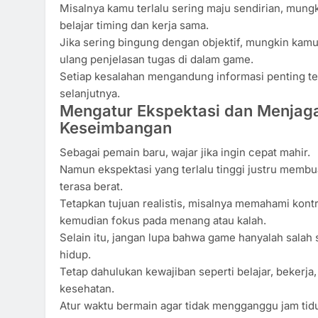
Misalnya kamu terlalu sering maju sendirian, mungk
belajar timing dan kerja sama.
Jika sering bingung dengan objektif, mungkin ka
ulang penjelasan tugas di dalam game.
Setiap kesalahan mengandung informasi penting t
selanjutnya.
Mengatur Ekspektasi dan Menjag
Keseimbangan
Sebagai pemain baru, wajar jika ingin cepat mahir.
Namun ekspektasi yang terlalu tinggi justru membu
terasa berat.
Tetapkan tujuan realistis, misalnya memahami kontr
kemudian fokus pada menang atau kalah.
Selain itu, jangan lupa bahwa game hanyalah salah 
hidup.
Tetap dahulukan kewajiban seperti belajar, bekerja
kesehatan.
Atur waktu bermain agar tidak mengganggu jam tidu