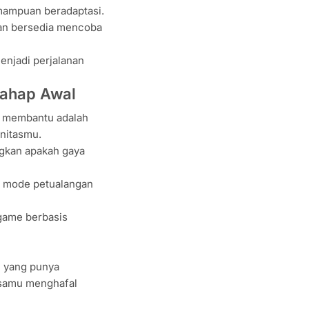
mampuan beradaptasi.
dan bersedia mencoba
menjadi perjalanan
Tahap Awal
t membantu adalah
initasmu.
ngkan apakah gaya
n mode petualangan
 game berbasis
m yang punya
aksamu menghafal