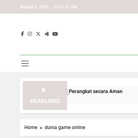
Skip
August 6, 2026
10:21:58 AM
to
content
Erm
Dapatkan 
onsif di Berbagai Perangkat secara Aman
Panduan Men
2 Weeks Ago
HEADLINES
Home
dunia game online