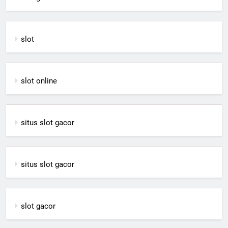
slot
slot online
situs slot gacor
situs slot gacor
slot gacor