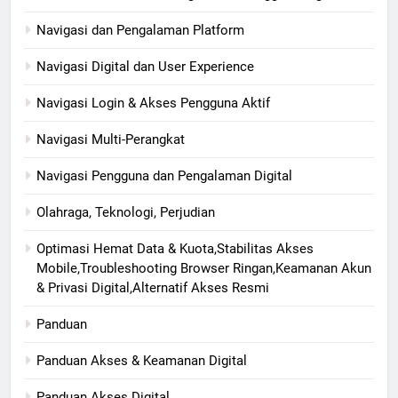
Navigasi dan Pengalaman Platform
Navigasi Digital dan User Experience
Navigasi Login & Akses Pengguna Aktif
Navigasi Multi-Perangkat
Navigasi Pengguna dan Pengalaman Digital
Olahraga, Teknologi, Perjudian
Optimasi Hemat Data & Kuota,Stabilitas Akses
Mobile,Troubleshooting Browser Ringan,Keamanan Akun
& Privasi Digital,Alternatif Akses Resmi
Panduan
Panduan Akses & Keamanan Digital
Panduan Akses Digital