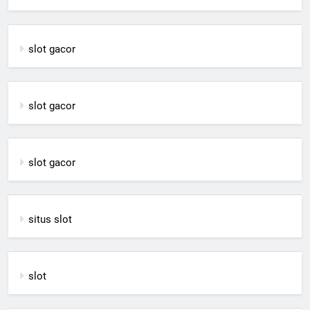
slot gacor
slot gacor
slot gacor
situs slot
slot