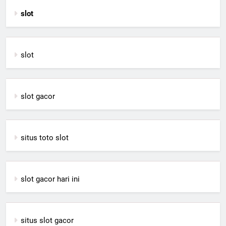
slot
slot
slot gacor
situs toto slot
slot gacor hari ini
situs slot gacor