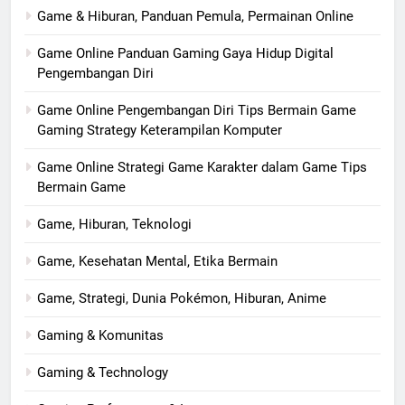
Game & Hiburan, Panduan Pemula, Permainan Online
Game Online Panduan Gaming Gaya Hidup Digital
Pengembangan Diri
Game Online Pengembangan Diri Tips Bermain Game
Gaming Strategy Keterampilan Komputer
Game Online Strategi Game Karakter dalam Game Tips
Bermain Game
Game, Hiburan, Teknologi
Game, Kesehatan Mental, Etika Bermain
Game, Strategi, Dunia Pokémon, Hiburan, Anime
Gaming & Komunitas
Gaming & Technology