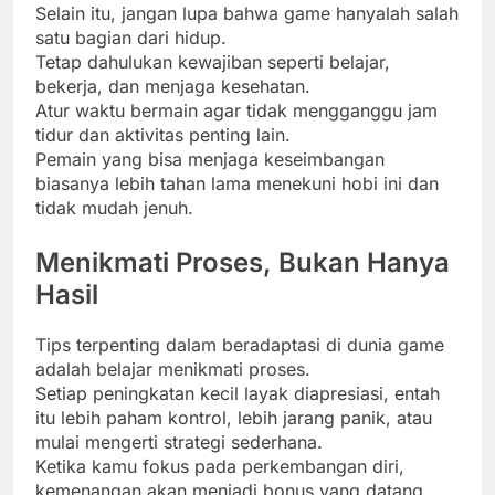
Selain itu, jangan lupa bahwa game hanyalah salah
satu bagian dari hidup.
Tetap dahulukan kewajiban seperti belajar,
bekerja, dan menjaga kesehatan.
Atur waktu bermain agar tidak mengganggu jam
tidur dan aktivitas penting lain.
Pemain yang bisa menjaga keseimbangan
biasanya lebih tahan lama menekuni hobi ini dan
tidak mudah jenuh.
Menikmati Proses, Bukan Hanya
Hasil
Tips terpenting dalam beradaptasi di dunia game
adalah belajar menikmati proses.
Setiap peningkatan kecil layak diapresiasi, entah
itu lebih paham kontrol, lebih jarang panik, atau
mulai mengerti strategi sederhana.
Ketika kamu fokus pada perkembangan diri,
kemenangan akan menjadi bonus yang datang