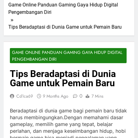
Game Online Panduan Gaming Gaya Hidup Digital
Pengembangan Diri
Tips Beradaptasi di Dunia Game untuk Pemain Baru
GAME ONLINE PANDUAN GAMING GAYA HIDUP DIGITAL
PENGEMBANGAN DIRI
Tips Beradaptasi di Dunia
Game untuk Pemain Baru
0
Cd1ca69
9 Months Ago
7 Mins
Beradaptasi di dunia game bagi pemain baru tidak
harus membingungkan.Dengan memahami dasar
gameplay, memilih game yang tepat, belajar
perlahan, dan menjaga keseimbangan hidup, hobi
bermain game bisa menjadi pengalaman yang