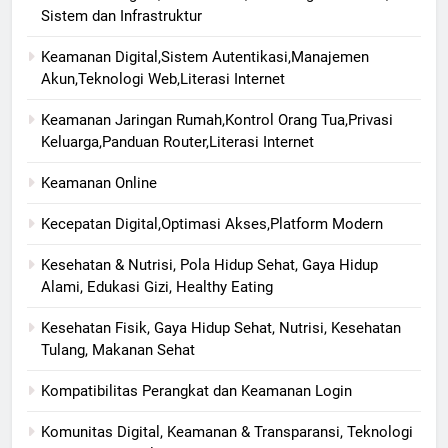
Sistem dan Infrastruktur
Keamanan Digital,Sistem Autentikasi,Manajemen
Akun,Teknologi Web,Literasi Internet
Keamanan Jaringan Rumah,Kontrol Orang Tua,Privasi
Keluarga,Panduan Router,Literasi Internet
Keamanan Online
Kecepatan Digital,Optimasi Akses,Platform Modern
Kesehatan & Nutrisi, Pola Hidup Sehat, Gaya Hidup
Alami, Edukasi Gizi, Healthy Eating
Kesehatan Fisik, Gaya Hidup Sehat, Nutrisi, Kesehatan
Tulang, Makanan Sehat
Kompatibilitas Perangkat dan Keamanan Login
Komunitas Digital, Keamanan & Transparansi, Teknologi