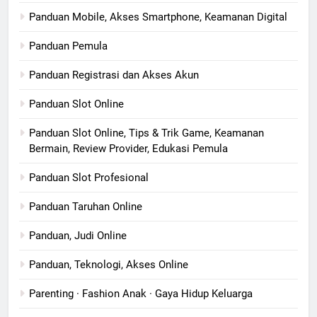
Panduan Mobile, Akses Smartphone, Keamanan Digital
Panduan Pemula
Panduan Registrasi dan Akses Akun
Panduan Slot Online
Panduan Slot Online, Tips & Trik Game, Keamanan
Bermain, Review Provider, Edukasi Pemula
Panduan Slot Profesional
Panduan Taruhan Online
Panduan, Judi Online
Panduan, Teknologi, Akses Online
Parenting · Fashion Anak · Gaya Hidup Keluarga