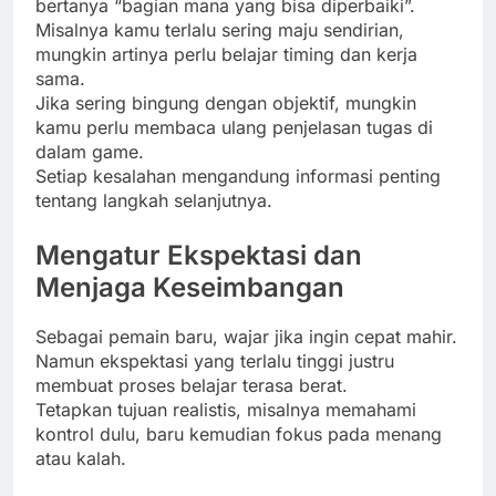
bertanya “bagian mana yang bisa diperbaiki”.
Misalnya kamu terlalu sering maju sendirian,
mungkin artinya perlu belajar timing dan kerja
sama.
Jika sering bingung dengan objektif, mungkin
kamu perlu membaca ulang penjelasan tugas di
dalam game.
Setiap kesalahan mengandung informasi penting
tentang langkah selanjutnya.
Mengatur Ekspektasi dan
Menjaga Keseimbangan
Sebagai pemain baru, wajar jika ingin cepat mahir.
Namun ekspektasi yang terlalu tinggi justru
membuat proses belajar terasa berat.
Tetapkan tujuan realistis, misalnya memahami
kontrol dulu, baru kemudian fokus pada menang
atau kalah.