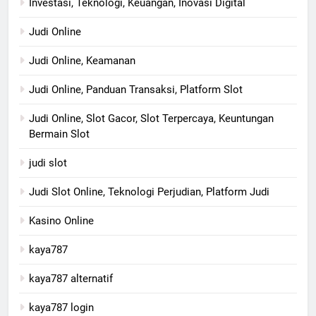
Investasi, Teknologi, Keuangan, Inovasi Digital
Judi Online
Judi Online, Keamanan
Judi Online, Panduan Transaksi, Platform Slot
Judi Online, Slot Gacor, Slot Terpercaya, Keuntungan
Bermain Slot
judi slot
Judi Slot Online, Teknologi Perjudian, Platform Judi
Kasino Online
kaya787
kaya787 alternatif
kaya787 login