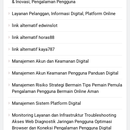
& Inovasi, Pengalaman Pengguna
Layanan Pelanggan, Informasi Digital, Platform Online
link alternatif edwinslot
link alternatif horas88
link alternatif kaya787
Manajemen Akun dan Keamanan Digital
Manajemen Akun Keamanan Pengguna Panduan Digital
Manajemen Risiko Strategi Bermain Tips Pemain Pemula
Pengalaman Pengguna Bermain Online Aman
Manajemen Sistem Platform Digital
Monitoring Layanan dan Infrastruktur Troubleshooting
Akses Web Diagnostik Jaringan Pengguna Optimasi
Browser dan Koneksi Pengalaman Pengguna Digital