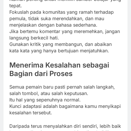
tepat.
Fokuslah pada komunitas yang ramah terhadap
pemula, tidak suka merendahkan, dan mau
menjelaskan dengan bahasa sederhana.
Jika bertemu komentar yang meremehkan, jangan
langsung berkecil hati.
Gunakan kritik yang membangun, dan abaikan
kata kata yang hanya bertujuan menjatuhkan.
Menerima Kesalahan sebagai
Bagian dari Proses
Semua pemain baru pasti pernah salah langkah,
salah tombol, atau salah keputusan.
Itu hal yang sepenuhnya normal.
Kunci adaptasi adalah bagaimana kamu menyikapi
kesalahan tersebut.
Daripada terus menyalahkan diri sendiri, lebih baik