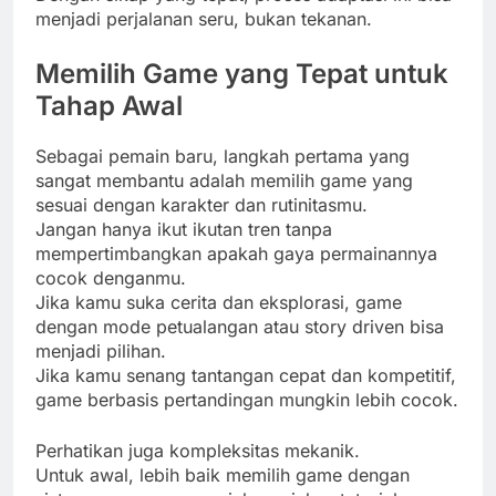
menjadi perjalanan seru, bukan tekanan.
Memilih Game yang Tepat untuk
Tahap Awal
Sebagai pemain baru, langkah pertama yang
sangat membantu adalah memilih game yang
sesuai dengan karakter dan rutinitasmu.
Jangan hanya ikut ikutan tren tanpa
mempertimbangkan apakah gaya permainannya
cocok denganmu.
Jika kamu suka cerita dan eksplorasi, game
dengan mode petualangan atau story driven bisa
menjadi pilihan.
Jika kamu senang tantangan cepat dan kompetitif,
game berbasis pertandingan mungkin lebih cocok.
Perhatikan juga kompleksitas mekanik.
Untuk awal, lebih baik memilih game dengan