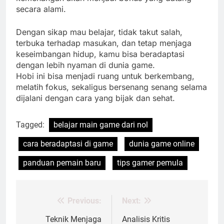
secara alami.
Dengan sikap mau belajar, tidak takut salah,
terbuka terhadap masukan, dan tetap menjaga
keseimbangan hidup, kamu bisa beradaptasi
dengan lebih nyaman di dunia game.
Hobi ini bisa menjadi ruang untuk berkembang,
melatih fokus, sekaligus bersenang senang selama
dijalani dengan cara yang bijak dan sehat.
Tagged:
belajar main game dari nol
cara beradaptasi di game
dunia game online
panduan pemain baru
tips gamer pemula
Previous:
Next:
Post
navigation
Teknik Menjaga
Analisis Kritis