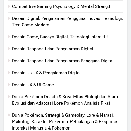
Competitive Gaming Psychology & Mental Strength
Desain Digital, Pengalaman Pengguna, Inovasi Teknologi,
Tren Game Modern
Desain Game, Budaya Digital, Teknologi Interaktif
Desain Responsif dan Pengalaman Digital
Desain Responsif dan Pengalaman Pengguna Digital
Desain UI/UX & Pengalaman Digital
Desain UX & UI Game
Dunia Pokémon Desain & Kreativitas Biologi dan Alam
Evolusi dan Adaptasi Lore Pokémon Analisis Fiksi
Dunia Pokémon, Strategi & Gameplay, Lore & Narasi,
Psikologi Karakter Pokémon, Petualangan & Eksplorasi,
Interaksi Manusia & Pokémon