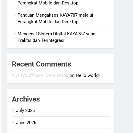
Perangkat Mobile dan Desktop
Panduan Mengakses KAYA787 melalui
Perangkat Mobile dan Desktop
Mengenal Sistem Digital KAYA787 yang
Praktis dan Terintegrasi
Recent Comments
A WordPress Commenter
on
Hello world!
Archives
July 2026
June 2026