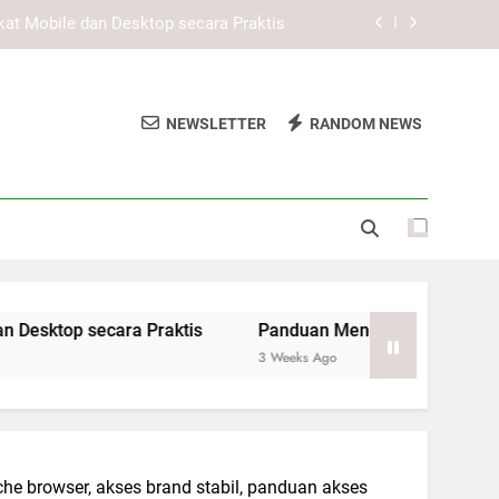
t Mobile dan Desktop secara Praktis
lalui Perangkat Mobile dan Desktop
elalui Perangkat Mobile dan Desktop
NEWSLETTER
RANDOM NEWS
f di Berbagai Perangkat secara Aman
o Pitacco. Sumber Daya Untuk Sukses Finansial.
t Mobile dan Desktop secara Praktis
lalui Perangkat Mobile dan Desktop
elalui Perangkat Mobile dan Desktop
cara Praktis
Panduan Mengakses LEBAH4D melalui Per
3 Weeks Ago
e browser, akses brand stabil, panduan akses