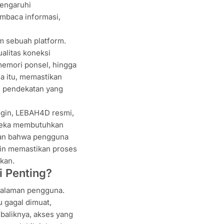
mengaruhi
baca informasi,
em sebuah platform.
ualitas koneksi
 memori ponsel, hingga
a itu, memastikan
n pendekatan yang
ogin, LEBAH4D resmi,
ereka membutuhkan
kkan bahwa pengguna
gin memastikan proses
kan.
i Penting?
ngalaman pengguna.
u gagal dimuat,
baliknya, akses yang