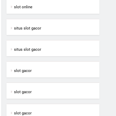
slot online
situs slot gacor
situs slot gacor
slot gacor
slot gacor
slot gacor