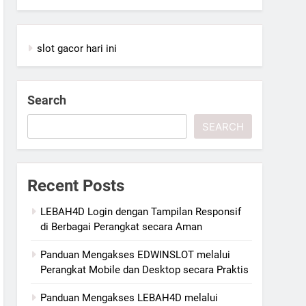
slot gacor hari ini
Search
SEARCH
Recent Posts
LEBAH4D Login dengan Tampilan Responsif
di Berbagai Perangkat secara Aman
Panduan Mengakses EDWINSLOT melalui
Perangkat Mobile dan Desktop secara Praktis
Panduan Mengakses LEBAH4D melalui