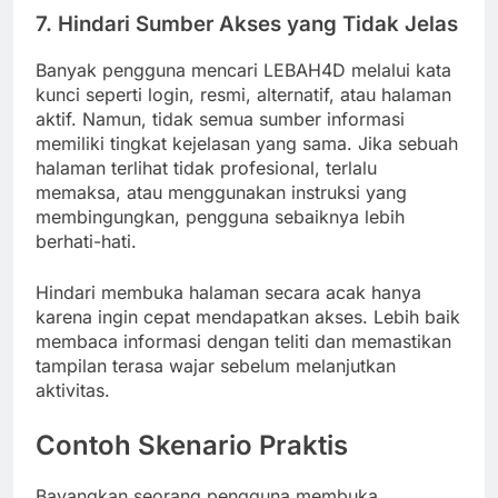
7. Hindari Sumber Akses yang Tidak Jelas
Banyak pengguna mencari LEBAH4D melalui kata
kunci seperti login, resmi, alternatif, atau halaman
aktif. Namun, tidak semua sumber informasi
memiliki tingkat kejelasan yang sama. Jika sebuah
halaman terlihat tidak profesional, terlalu
memaksa, atau menggunakan instruksi yang
membingungkan, pengguna sebaiknya lebih
berhati-hati.
Hindari membuka halaman secara acak hanya
karena ingin cepat mendapatkan akses. Lebih baik
membaca informasi dengan teliti dan memastikan
tampilan terasa wajar sebelum melanjutkan
aktivitas.
Contoh Skenario Praktis
Bayangkan seorang pengguna membuka