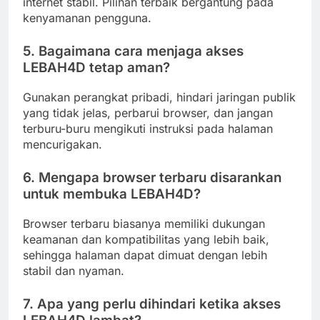
internet stabil. Pilihan terbaik bergantung pada
kenyamanan pengguna.
5. Bagaimana cara menjaga akses
LEBAH4D tetap aman?
Gunakan perangkat pribadi, hindari jaringan publik
yang tidak jelas, perbarui browser, dan jangan
terburu-buru mengikuti instruksi pada halaman
mencurigakan.
6. Mengapa browser terbaru disarankan
untuk membuka LEBAH4D?
Browser terbaru biasanya memiliki dukungan
keamanan dan kompatibilitas yang lebih baik,
sehingga halaman dapat dimuat dengan lebih
stabil dan nyaman.
7. Apa yang perlu dihindari ketika akses