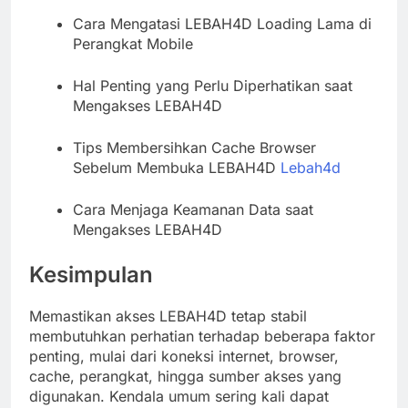
Cara Mengatasi LEBAH4D Loading Lama di
Perangkat Mobile
Hal Penting yang Perlu Diperhatikan saat
Mengakses LEBAH4D
Tips Membersihkan Cache Browser
Sebelum Membuka LEBAH4D
Lebah4d
Cara Menjaga Keamanan Data saat
Mengakses LEBAH4D
Kesimpulan
Memastikan akses LEBAH4D tetap stabil
membutuhkan perhatian terhadap beberapa faktor
penting, mulai dari koneksi internet, browser,
cache, perangkat, hingga sumber akses yang
digunakan. Kendala umum sering kali dapat