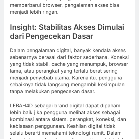
memperbarui browser, pengalaman akses bisa
menjadi lebih ringan.
Insight: Stabilitas Akses Dimulai
dari Pengecekan Dasar
Dalam pengalaman digital, banyak kendala akses
sebenarnya berasal dari faktor sederhana. Koneksi
yang tidak stabil, cache yang menumpuk, browser
lama, atau perangkat yang terlalu berat sering
menjadi penyebab utama. Karena itu, pengguna
sebaiknya tidak langsung mengambil kesimpulan
tanpa melakukan pengecekan dasar.
LEBAH4D sebagai brand digital dapat dipahami
lebih baik jika pengguna melihat akses sebagai
kombinasi antara sistem, perangkat, koneksi, dan
kebiasaan penggunaan. Keahlian digital tidak
selalu berarti memahami teknologi rumit. Dalam