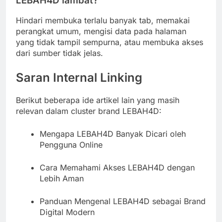
LEBAH4D lambat?
Hindari membuka terlalu banyak tab, memakai
perangkat umum, mengisi data pada halaman
yang tidak tampil sempurna, atau membuka akses
dari sumber tidak jelas.
Saran Internal Linking
Berikut beberapa ide artikel lain yang masih
relevan dalam cluster brand LEBAH4D:
Mengapa LEBAH4D Banyak Dicari oleh
Pengguna Online
Cara Memahami Akses LEBAH4D dengan
Lebih Aman
Panduan Mengenal LEBAH4D sebagai Brand
Digital Modern