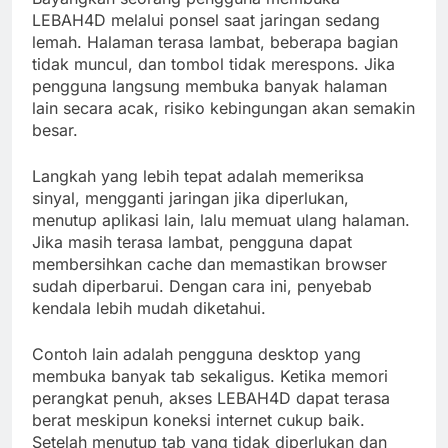
LEBAH4D melalui ponsel saat jaringan sedang
lemah. Halaman terasa lambat, beberapa bagian
tidak muncul, dan tombol tidak merespons. Jika
pengguna langsung membuka banyak halaman
lain secara acak, risiko kebingungan akan semakin
besar.
Langkah yang lebih tepat adalah memeriksa
sinyal, mengganti jaringan jika diperlukan,
menutup aplikasi lain, lalu memuat ulang halaman.
Jika masih terasa lambat, pengguna dapat
membersihkan cache dan memastikan browser
sudah diperbarui. Dengan cara ini, penyebab
kendala lebih mudah diketahui.
Contoh lain adalah pengguna desktop yang
membuka banyak tab sekaligus. Ketika memori
perangkat penuh, akses LEBAH4D dapat terasa
berat meskipun koneksi internet cukup baik.
Setelah menutup tab yang tidak diperlukan dan