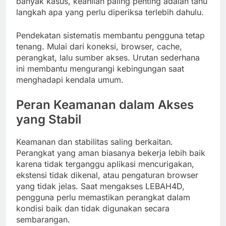
banyak kasus, keahlian paling penting adalah tahu
langkah apa yang perlu diperiksa terlebih dahulu.
Pendekatan sistematis membantu pengguna tetap
tenang. Mulai dari koneksi, browser, cache,
perangkat, lalu sumber akses. Urutan sederhana
ini membantu mengurangi kebingungan saat
menghadapi kendala umum.
Peran Keamanan dalam Akses
yang Stabil
Keamanan dan stabilitas saling berkaitan.
Perangkat yang aman biasanya bekerja lebih baik
karena tidak terganggu aplikasi mencurigakan,
ekstensi tidak dikenal, atau pengaturan browser
yang tidak jelas. Saat mengakses LEBAH4D,
pengguna perlu memastikan perangkat dalam
kondisi baik dan tidak digunakan secara
sembarangan.