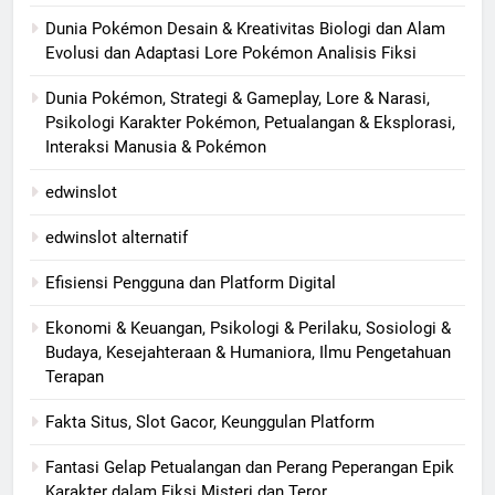
Dunia Pokémon Desain & Kreativitas Biologi dan Alam
Evolusi dan Adaptasi Lore Pokémon Analisis Fiksi
Dunia Pokémon, Strategi & Gameplay, Lore & Narasi,
Psikologi Karakter Pokémon, Petualangan & Eksplorasi,
Interaksi Manusia & Pokémon
edwinslot
edwinslot alternatif
Efisiensi Pengguna dan Platform Digital
Ekonomi & Keuangan, Psikologi & Perilaku, Sosiologi &
Budaya, Kesejahteraan & Humaniora, Ilmu Pengetahuan
Terapan
Fakta Situs, Slot Gacor, Keunggulan Platform
Fantasi Gelap Petualangan dan Perang Peperangan Epik
Karakter dalam Fiksi Misteri dan Teror