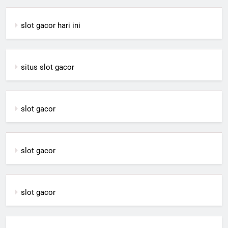
slot gacor hari ini
situs slot gacor
slot gacor
slot gacor
slot gacor