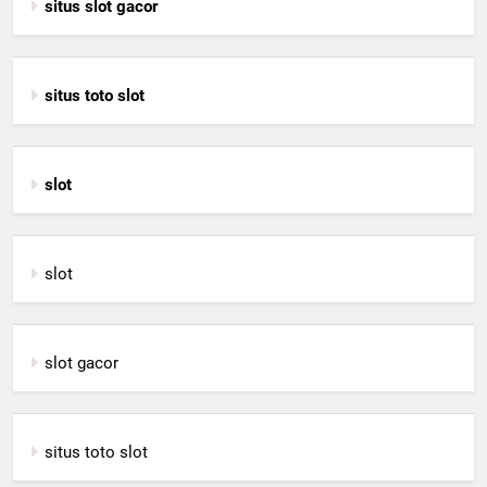
situs slot gacor
situs toto slot
slot
slot
slot gacor
situs toto slot