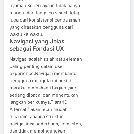
nyaman.Kepercayaan tidak hanya
muncul dari tampilan visual, tetapi
juga dari konsistensi pengalaman
yang dirasakan pengguna dari
waktu ke waktu.
Navigasi yang Jelas
sebagai Fondasi UX
Navigasi adalah salah satu elemen
paling penting dalam user
experience.Navigasi membantu
pengguna mengetahui posisi
mereka, memahami bagian yang
sedang dibaca, dan menentukan
langkah berikutnya.Tiara4D
Alternatif akan lebih mudah
dipahami apabila struktur
navigasinya sederhana, konsisten,
dan tidak membingungkan.