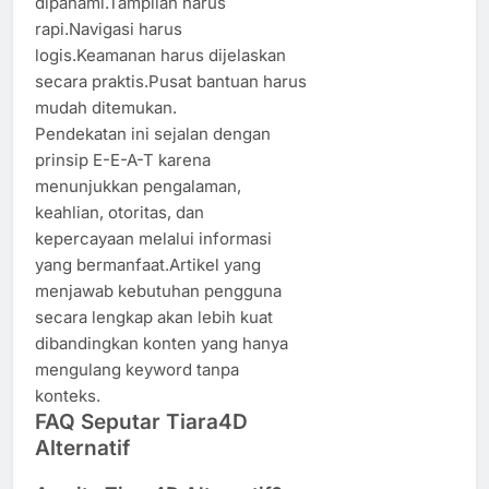
dipahami.Tampilan harus
rapi.Navigasi harus
logis.Keamanan harus dijelaskan
secara praktis.Pusat bantuan harus
mudah ditemukan.
Pendekatan ini sejalan dengan
prinsip E-E-A-T karena
menunjukkan pengalaman,
keahlian, otoritas, dan
kepercayaan melalui informasi
yang bermanfaat.Artikel yang
menjawab kebutuhan pengguna
secara lengkap akan lebih kuat
dibandingkan konten yang hanya
mengulang keyword tanpa
konteks.
FAQ Seputar Tiara4D
Alternatif