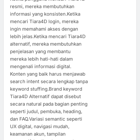
resmi, mereka membutuhkan
informasi yang konsisten.Ketika
mencari Tiara4D login, mereka
ingin memahami akses dengan
lebih jelas.Ketika mencari Tiara4D
alternatif, mereka membutuhkan
penjelasan yang membantu
mereka lebih hati-hati dalam
mengenali informasi digital.
Konten yang baik harus menjawab
search intent secara lengkap tanpa
keyword stuffing.Brand keyword
Tiara4D Alternatif dapat disebut
secara natural pada bagian penting
seperti judul, pembuka, heading,
dan FAQ.Variasi semantic seperti
UX digital, navigasi mudah,
keamanan akun, tampilan