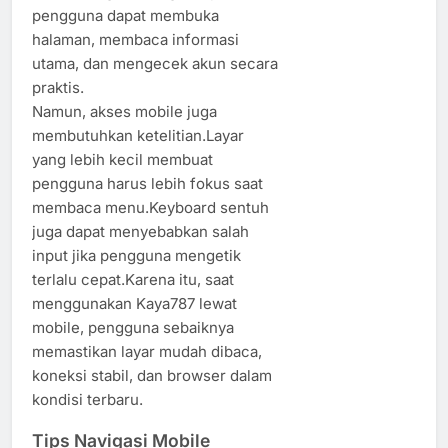
pengguna dapat membuka
halaman, membaca informasi
utama, dan mengecek akun secara
praktis.
Namun, akses mobile juga
membutuhkan ketelitian.Layar
yang lebih kecil membuat
pengguna harus lebih fokus saat
membaca menu.Keyboard sentuh
juga dapat menyebabkan salah
input jika pengguna mengetik
terlalu cepat.Karena itu, saat
menggunakan Kaya787 lewat
mobile, pengguna sebaiknya
memastikan layar mudah dibaca,
koneksi stabil, dan browser dalam
kondisi terbaru.
Tips Navigasi Mobile