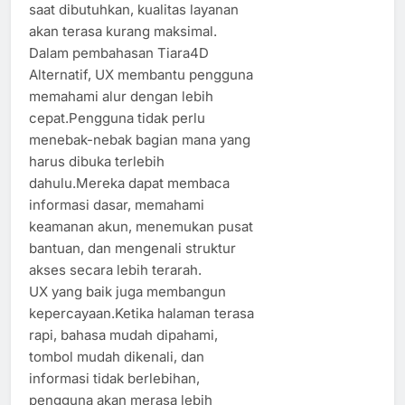
saat dibutuhkan, kualitas layanan
akan terasa kurang maksimal.
Dalam pembahasan Tiara4D
Alternatif, UX membantu pengguna
memahami alur dengan lebih
cepat.Pengguna tidak perlu
menebak-nebak bagian mana yang
harus dibuka terlebih
dahulu.Mereka dapat membaca
informasi dasar, memahami
keamanan akun, menemukan pusat
bantuan, dan mengenali struktur
akses secara lebih terarah.
UX yang baik juga membangun
kepercayaan.Ketika halaman terasa
rapi, bahasa mudah dipahami,
tombol mudah dikenali, dan
informasi tidak berlebihan,
pengguna akan merasa lebih