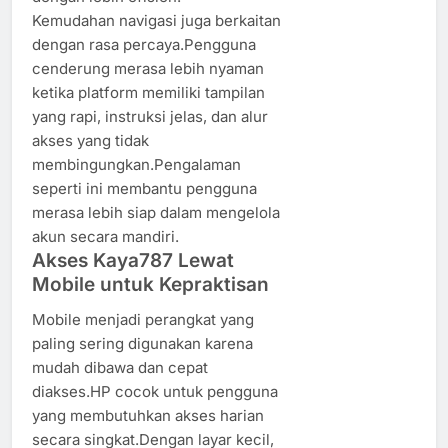
Kemudahan navigasi juga berkaitan
dengan rasa percaya.Pengguna
cenderung merasa lebih nyaman
ketika platform memiliki tampilan
yang rapi, instruksi jelas, dan alur
akses yang tidak
membingungkan.Pengalaman
seperti ini membantu pengguna
merasa lebih siap dalam mengelola
akun secara mandiri.
Akses Kaya787 Lewat
Mobile untuk Kepraktisan
Mobile menjadi perangkat yang
paling sering digunakan karena
mudah dibawa dan cepat
diakses.HP cocok untuk pengguna
yang membutuhkan akses harian
secara singkat.Dengan layar kecil,