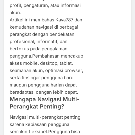
profil, pengaturan, atau informasi
akun.
Artikel ini membahas Kaya787 dan
kemudahan navigasi di berbagai
perangkat dengan pendekatan
profesional, informatif, dan
berfokus pada pengalaman
pengguna.Pembahasan mencakup
akses mobile, desktop, tablet,
keamanan akun, optimasi browser,
serta tips agar pengguna baru
maupun pengguna harian dapat
beradaptasi dengan lebih cepat.
Mengapa Navigasi Multi-
Perangkat Penting?
Navigasi multi-perangkat penting
karena kebiasaan pengguna
semakin fleksibel.Pengguna bisa