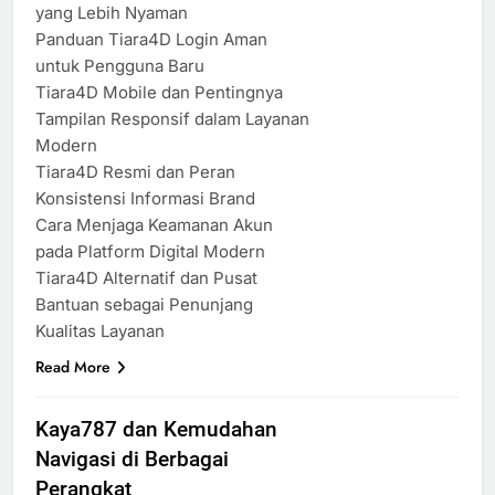
yang Lebih Nyaman
Panduan Tiara4D Login Aman
untuk Pengguna Baru
Tiara4D Mobile dan Pentingnya
Tampilan Responsif dalam Layanan
Modern
Tiara4D Resmi dan Peran
Konsistensi Informasi Brand
Cara Menjaga Keamanan Akun
pada Platform Digital Modern
Tiara4D Alternatif dan Pusat
Bantuan sebagai Penunjang
Kualitas Layanan
Read More
Kaya787 dan Kemudahan
Navigasi di Berbagai
Perangkat