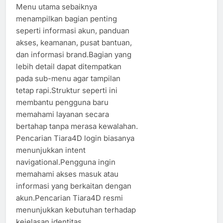
Menu utama sebaiknya
menampilkan bagian penting
seperti informasi akun, panduan
akses, keamanan, pusat bantuan,
dan informasi brand.Bagian yang
lebih detail dapat ditempatkan
pada sub-menu agar tampilan
tetap rapi.Struktur seperti ini
membantu pengguna baru
memahami layanan secara
bertahap tanpa merasa kewalahan.
Pencarian Tiara4D login biasanya
menunjukkan intent
navigational.Pengguna ingin
memahami akses masuk atau
informasi yang berkaitan dengan
akun.Pencarian Tiara4D resmi
menunjukkan kebutuhan terhadap
kejelasan identitas