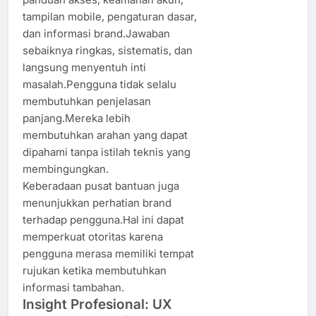
tampilan mobile, pengaturan dasar,
dan informasi brand.Jawaban
sebaiknya ringkas, sistematis, dan
langsung menyentuh inti
masalah.Pengguna tidak selalu
membutuhkan penjelasan
panjang.Mereka lebih
membutuhkan arahan yang dapat
dipahami tanpa istilah teknis yang
membingungkan.
Keberadaan pusat bantuan juga
menunjukkan perhatian brand
terhadap pengguna.Hal ini dapat
memperkuat otoritas karena
pengguna merasa memiliki tempat
rujukan ketika membutuhkan
informasi tambahan.
Insight Profesional: UX