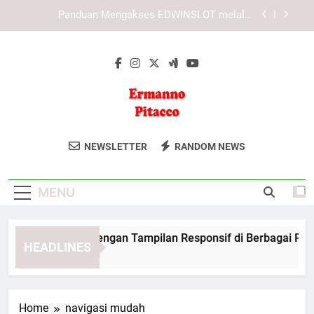
Skip
Panduan Mengakses LEBAH4D melalui Perangkat
to
Mobile dan Desktop
content
Panduan Mengakses KAYA787 melalui Perangkat
Mobile dan Desktop
LEBAH4D Login dengan Tampilan Responsif di
Berbagai Perangkat secara Aman
Panduan Mengakses EDWINSLOT melalui
Perangkat Mobile dan Desktop secara Praktis
Ermanno
Dapatkan Solusi Bisnis Dan Keuangan
Panduan Mengakses LEBAH4D melalui Perangkat
NEWSLETTER
RANDOM NEWS
Mobile dan Desktop
Pitacco
Dari Konsultan Profesional Ermanno
Panduan Mengakses KAYA787 melalui Perangkat
Pitacco. Sumber Daya Untuk Sukses
Mobile dan Desktop
MENU
Finansial.
BAH4D Login dengan Tampilan Responsif di Berbagai Perang
HEADLINES
Weeks Ago
Home
navigasi mudah