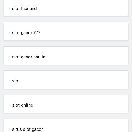
slot thailand
slot gacor 777
slot gacor hari ini
slot
slot online
situs slot gacor