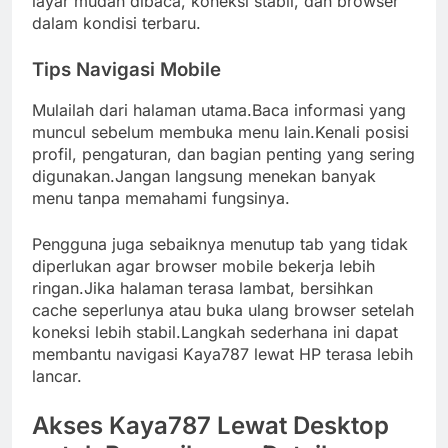
layar mudah dibaca, koneksi stabil, dan browser
dalam kondisi terbaru.
Tips Navigasi Mobile
Mulailah dari halaman utama.Baca informasi yang
muncul sebelum membuka menu lain.Kenali posisi
profil, pengaturan, dan bagian penting yang sering
digunakan.Jangan langsung menekan banyak
menu tanpa memahami fungsinya.
Pengguna juga sebaiknya menutup tab yang tidak
diperlukan agar browser mobile bekerja lebih
ringan.Jika halaman terasa lambat, bersihkan
cache seperlunya atau buka ulang browser setelah
koneksi lebih stabil.Langkah sederhana ini dapat
membantu navigasi Kaya787 lewat HP terasa lebih
lancar.
Akses Kaya787 Lewat Desktop