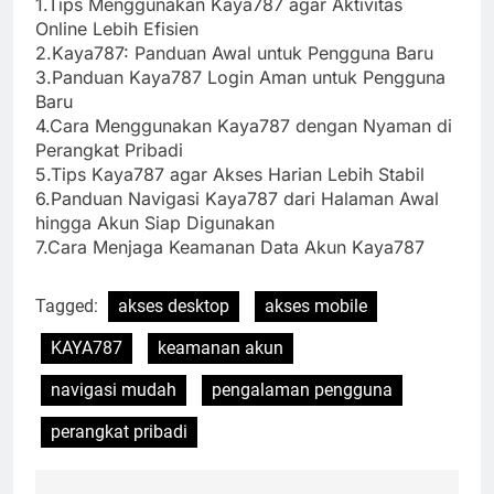
1.Tips Menggunakan Kaya787 agar Aktivitas
Online Lebih Efisien
2.Kaya787: Panduan Awal untuk Pengguna Baru
3.Panduan Kaya787 Login Aman untuk Pengguna
Baru
4.Cara Menggunakan Kaya787 dengan Nyaman di
Perangkat Pribadi
5.Tips Kaya787 agar Akses Harian Lebih Stabil
6.Panduan Navigasi Kaya787 dari Halaman Awal
hingga Akun Siap Digunakan
7.Cara Menjaga Keamanan Data Akun Kaya787
Tagged:
akses desktop
akses mobile
KAYA787
keamanan akun
navigasi mudah
pengalaman pengguna
perangkat pribadi