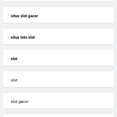
situs slot gacor
situs toto slot
slot
slot
slot gacor