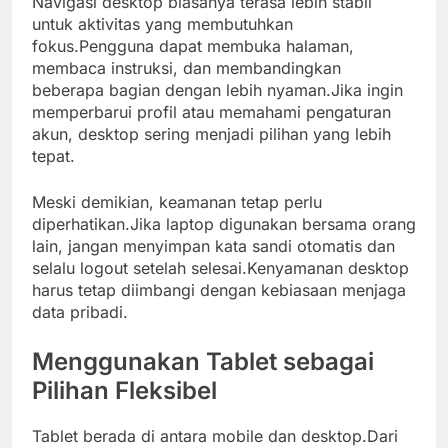
Navigasi desktop biasanya terasa lebih stabil
untuk aktivitas yang membutuhkan
fokus.Pengguna dapat membuka halaman,
membaca instruksi, dan membandingkan
beberapa bagian dengan lebih nyaman.Jika ingin
memperbarui profil atau memahami pengaturan
akun, desktop sering menjadi pilihan yang lebih
tepat.
Meski demikian, keamanan tetap perlu
diperhatikan.Jika laptop digunakan bersama orang
lain, jangan menyimpan kata sandi otomatis dan
selalu logout setelah selesai.Kenyamanan desktop
harus tetap diimbangi dengan kebiasaan menjaga
data pribadi.
Menggunakan Tablet sebagai
Pilihan Fleksibel
Tablet berada di antara mobile dan desktop.Dari