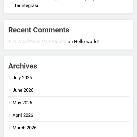
Terintegrasi
Recent Comments
A WordPress Commenter
on
Hello world!
Archives
July 2026
June 2026
May 2026
April 2026
March 2026