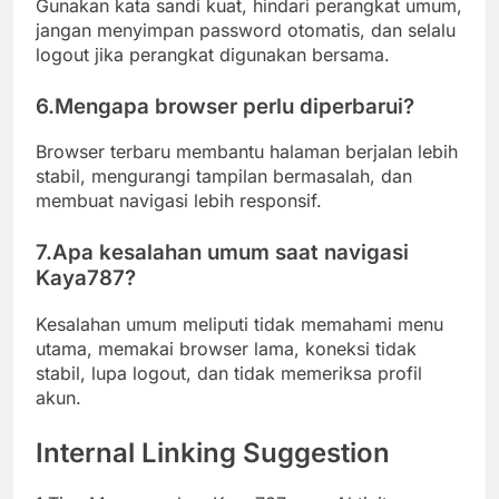
Gunakan kata sandi kuat, hindari perangkat umum,
jangan menyimpan password otomatis, dan selalu
logout jika perangkat digunakan bersama.
6.Mengapa browser perlu diperbarui?
Browser terbaru membantu halaman berjalan lebih
stabil, mengurangi tampilan bermasalah, dan
membuat navigasi lebih responsif.
7.Apa kesalahan umum saat navigasi
Kaya787?
Kesalahan umum meliputi tidak memahami menu
utama, memakai browser lama, koneksi tidak
stabil, lupa logout, dan tidak memeriksa profil
akun.
Internal Linking Suggestion