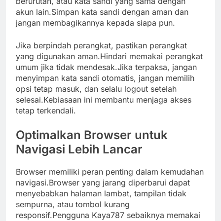
berurutan, atau kata sandi yang sama dengan
akun lain.Simpan kata sandi dengan aman dan
jangan membagikannya kepada siapa pun.
Jika berpindah perangkat, pastikan perangkat
yang digunakan aman.Hindari memakai perangkat
umum jika tidak mendesak.Jika terpaksa, jangan
menyimpan kata sandi otomatis, jangan memilih
opsi tetap masuk, dan selalu logout setelah
selesai.Kebiasaan ini membantu menjaga akses
tetap terkendali.
Optimalkan Browser untuk
Navigasi Lebih Lancar
Browser memiliki peran penting dalam kemudahan
navigasi.Browser yang jarang diperbarui dapat
menyebabkan halaman lambat, tampilan tidak
sempurna, atau tombol kurang
responsif.Pengguna Kaya787 sebaiknya memakai