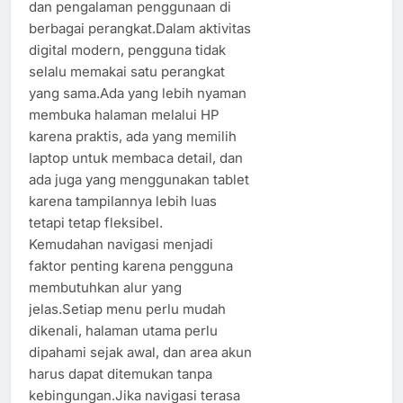
dan pengalaman penggunaan di
berbagai perangkat.Dalam aktivitas
digital modern, pengguna tidak
selalu memakai satu perangkat
yang sama.Ada yang lebih nyaman
membuka halaman melalui HP
karena praktis, ada yang memilih
laptop untuk membaca detail, dan
ada juga yang menggunakan tablet
karena tampilannya lebih luas
tetapi tetap fleksibel.
Kemudahan navigasi menjadi
faktor penting karena pengguna
membutuhkan alur yang
jelas.Setiap menu perlu mudah
dikenali, halaman utama perlu
dipahami sejak awal, dan area akun
harus dapat ditemukan tanpa
kebingungan.Jika navigasi terasa