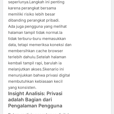
seperlunya.Langkah ini penting
karena perangkat bersama
memiliki risiko lebih besar
dibanding perangkat pribadi.
Ada juga pengguna yang melihat
halaman tampil tidak normal.Ia
tidak terburu-buru memasukkan
data, tetapi memeriksa koneksi dan
membersihkan cache browser
terlebih dahulu.Setelah halaman
kembali tampil rapi, barulah ia
melanjutkan akses.Skenario ini
menunjukkan bahwa privasi digital
membutuhkan kebiasaan kecil
yang konsisten.
Insight Analisis: Privasi
adalah Bagian dari
Pengalaman Pengguna