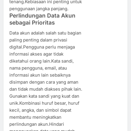
tenang.Kebiasaan ini penting untuk
penggunaan jangka panjang.
Perlindungan Data Akun
sebagai Prioritas
Data akun adalah salah satu bagian
paling penting dalam privasi
digital.Pengguna perlu menjaga
informasi akses agar tidak
diketahui orang lain.Kata sandi,
nama pengguna, email, atau
informasi akun lain sebaiknya
disimpan dengan cara yang aman
dan tidak mudah diakses pihak lain.
Gunakan kata sandi yang kuat dan
unik.Kombinasi huruf besar, huruf
kecil, angka, dan simbol dapat
membantu meningkatkan
perlindungan akun.Hindari