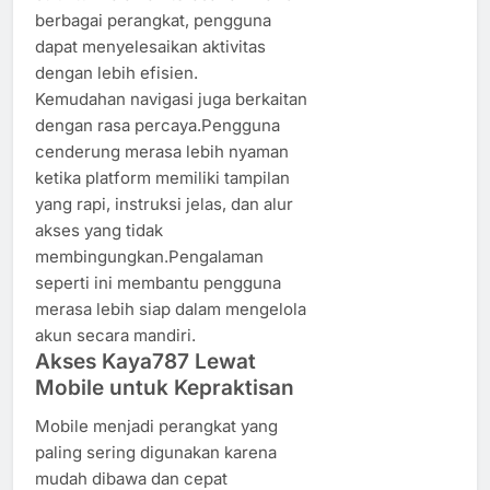
berbagai perangkat, pengguna
dapat menyelesaikan aktivitas
dengan lebih efisien.
Kemudahan navigasi juga berkaitan
dengan rasa percaya.Pengguna
cenderung merasa lebih nyaman
ketika platform memiliki tampilan
yang rapi, instruksi jelas, dan alur
akses yang tidak
membingungkan.Pengalaman
seperti ini membantu pengguna
merasa lebih siap dalam mengelola
akun secara mandiri.
Akses Kaya787 Lewat
Mobile untuk Kepraktisan
Mobile menjadi perangkat yang
paling sering digunakan karena
mudah dibawa dan cepat