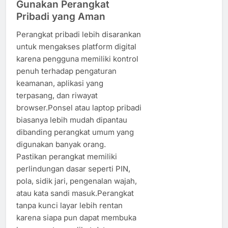
Gunakan Perangkat
Pribadi yang Aman
Perangkat pribadi lebih disarankan
untuk mengakses platform digital
karena pengguna memiliki kontrol
penuh terhadap pengaturan
keamanan, aplikasi yang
terpasang, dan riwayat
browser.Ponsel atau laptop pribadi
biasanya lebih mudah dipantau
dibanding perangkat umum yang
digunakan banyak orang.
Pastikan perangkat memiliki
perlindungan dasar seperti PIN,
pola, sidik jari, pengenalan wajah,
atau kata sandi masuk.Perangkat
tanpa kunci layar lebih rentan
karena siapa pun dapat membuka