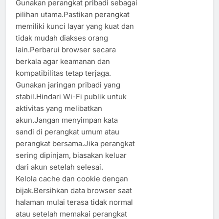
Gunakan perangkat pribadi sebagai
pilihan utama.Pastikan perangkat
memiliki kunci layar yang kuat dan
tidak mudah diakses orang
lain.Perbarui browser secara
berkala agar keamanan dan
kompatibilitas tetap terjaga.
Gunakan jaringan pribadi yang
stabil.Hindari Wi-Fi publik untuk
aktivitas yang melibatkan
akun.Jangan menyimpan kata
sandi di perangkat umum atau
perangkat bersama.Jika perangkat
sering dipinjam, biasakan keluar
dari akun setelah selesai.
Kelola cache dan cookie dengan
bijak.Bersihkan data browser saat
halaman mulai terasa tidak normal
atau setelah memakai perangkat