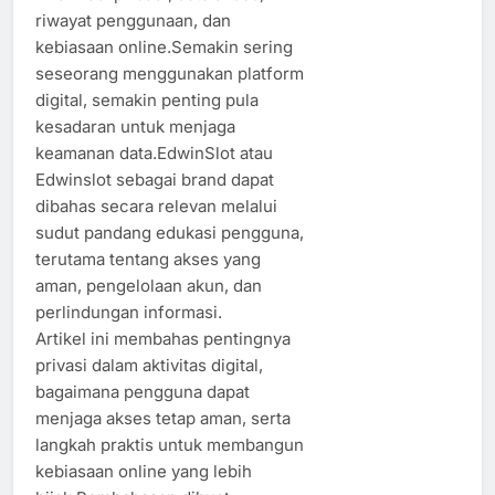
riwayat penggunaan, dan
kebiasaan online.Semakin sering
seseorang menggunakan platform
digital, semakin penting pula
kesadaran untuk menjaga
keamanan data.EdwinSlot atau
Edwinslot sebagai brand dapat
dibahas secara relevan melalui
sudut pandang edukasi pengguna,
terutama tentang akses yang
aman, pengelolaan akun, dan
perlindungan informasi.
Artikel ini membahas pentingnya
privasi dalam aktivitas digital,
bagaimana pengguna dapat
menjaga akses tetap aman, serta
langkah praktis untuk membangun
kebiasaan online yang lebih