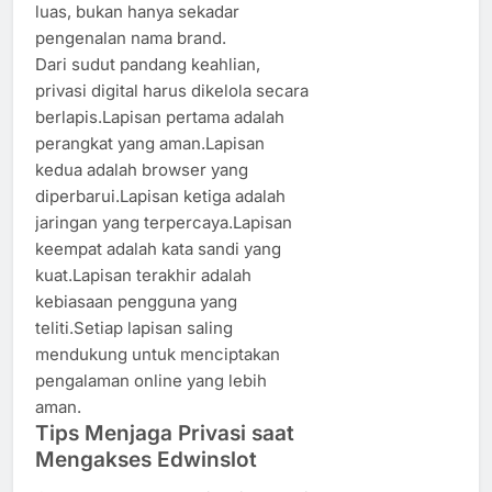
luas, bukan hanya sekadar
pengenalan nama brand.
Dari sudut pandang keahlian,
privasi digital harus dikelola secara
berlapis.Lapisan pertama adalah
perangkat yang aman.Lapisan
kedua adalah browser yang
diperbarui.Lapisan ketiga adalah
jaringan yang terpercaya.Lapisan
keempat adalah kata sandi yang
kuat.Lapisan terakhir adalah
kebiasaan pengguna yang
teliti.Setiap lapisan saling
mendukung untuk menciptakan
pengalaman online yang lebih
aman.
Tips Menjaga Privasi saat
Mengakses Edwinslot