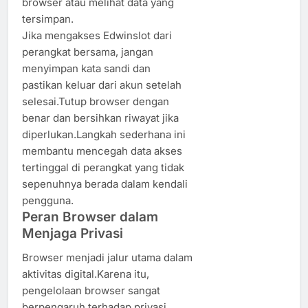
browser atau melihat data yang
tersimpan.
Jika mengakses Edwinslot dari
perangkat bersama, jangan
menyimpan kata sandi dan
pastikan keluar dari akun setelah
selesai.Tutup browser dengan
benar dan bersihkan riwayat jika
diperlukan.Langkah sederhana ini
membantu mencegah data akses
tertinggal di perangkat yang tidak
sepenuhnya berada dalam kendali
pengguna.
Peran Browser dalam
Menjaga Privasi
Browser menjadi jalur utama dalam
aktivitas digital.Karena itu,
pengelolaan browser sangat
berpengaruh terhadap privasi