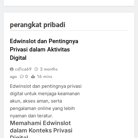
perangkat pribadi
Edwinslot dan Pentingnya
Privasi dalam Aktivitas
Digital
cd1ca69
2 months
ago
0
16 mins
Edwinslot dan pentingnya privasi
digital untuk menjaga keamanan
akun, akses aman, serta
pengalaman online yang lebih
nyaman dan teratur.
Memahami Edwinslot
dalam Konteks Privasi
Digital