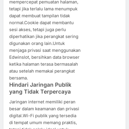
mempercepat pemuatan halaman,
tetapi jika terlalu lama menumpuk
dapat membuat tampilan tidak
normal.Cookie dapat membantu
sesi akses, tetapi juga perlu
diperhatikan jika perangkat sering
digunakan orang lain.Untuk
menjaga privasi saat menggunakan
Edwinslot, bersihkan data browser
ketika halaman terasa bermasalah
atau setelah memakai perangkat
bersama.
Hindari Jaringan Publik
yang Tidak Terpercaya
Jaringan internet memiliki peran
besar dalam keamanan dan privasi
digital.Wi-Fi publik yang tersedia
di tempat umum memang praktis,