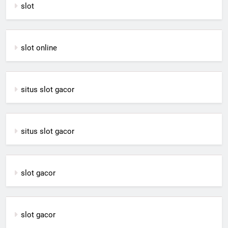
slot
slot online
situs slot gacor
situs slot gacor
slot gacor
slot gacor