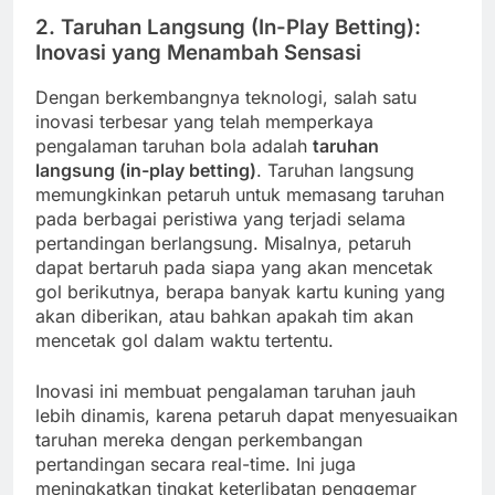
2.
Taruhan Langsung (In-Play Betting):
Inovasi yang Menambah Sensasi
Dengan berkembangnya teknologi, salah satu
inovasi terbesar yang telah memperkaya
pengalaman taruhan bola adalah
taruhan
langsung (in-play betting)
. Taruhan langsung
memungkinkan petaruh untuk memasang taruhan
pada berbagai peristiwa yang terjadi selama
pertandingan berlangsung. Misalnya, petaruh
dapat bertaruh pada siapa yang akan mencetak
gol berikutnya, berapa banyak kartu kuning yang
akan diberikan, atau bahkan apakah tim akan
mencetak gol dalam waktu tertentu.
Inovasi ini membuat pengalaman taruhan jauh
lebih dinamis, karena petaruh dapat menyesuaikan
taruhan mereka dengan perkembangan
pertandingan secara real-time. Ini juga
meningkatkan tingkat keterlibatan penggemar