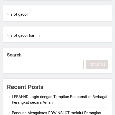
slot gacor
slot gacor hari ini
Search
SEARCH
Recent Posts
LEBAH4D Login dengan Tampilan Responsif di Berbagai
Perangkat secara Aman
Panduan Mengakses EDWINSLOT melalui Perangkat