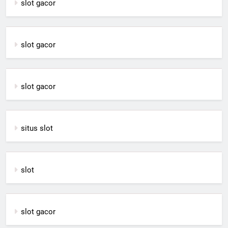
slot gacor
slot gacor
slot gacor
situs slot
slot
slot gacor