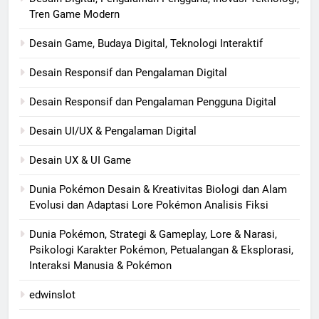
Tren Game Modern
Desain Game, Budaya Digital, Teknologi Interaktif
Desain Responsif dan Pengalaman Digital
Desain Responsif dan Pengalaman Pengguna Digital
Desain UI/UX & Pengalaman Digital
Desain UX & UI Game
Dunia Pokémon Desain & Kreativitas Biologi dan Alam
Evolusi dan Adaptasi Lore Pokémon Analisis Fiksi
Dunia Pokémon, Strategi & Gameplay, Lore & Narasi,
Psikologi Karakter Pokémon, Petualangan & Eksplorasi,
Interaksi Manusia & Pokémon
edwinslot