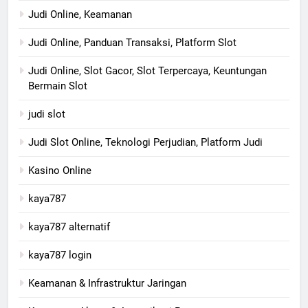
Judi Online, Keamanan
Judi Online, Panduan Transaksi, Platform Slot
Judi Online, Slot Gacor, Slot Terpercaya, Keuntungan
Bermain Slot
judi slot
Judi Slot Online, Teknologi Perjudian, Platform Judi
Kasino Online
kaya787
kaya787 alternatif
kaya787 login
Keamanan & Infrastruktur Jaringan