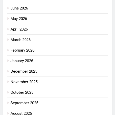
June 2026
May 2026
April 2026
March 2026
February 2026
January 2026
December 2025
November 2025
October 2025
September 2025
August 2025