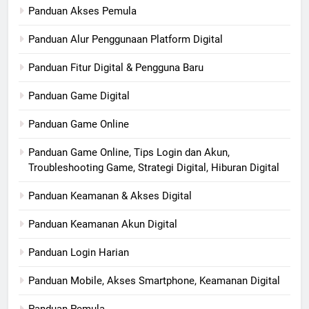
Panduan Akses Pemula
Panduan Alur Penggunaan Platform Digital
Panduan Fitur Digital & Pengguna Baru
Panduan Game Digital
Panduan Game Online
Panduan Game Online, Tips Login dan Akun,
Troubleshooting Game, Strategi Digital, Hiburan Digital
Panduan Keamanan & Akses Digital
Panduan Keamanan Akun Digital
Panduan Login Harian
Panduan Mobile, Akses Smartphone, Keamanan Digital