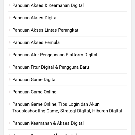
Panduan Akses & Keamanan Digital
Panduan Akses Digital
Panduan Akses Lintas Perangkat
Panduan Akses Pemula
Panduan Alur Penggunaan Platform Digital
Panduan Fitur Digital & Pengguna Baru
Panduan Game Digital
Panduan Game Online
Panduan Game Online, Tips Login dan Akun,
Troubleshooting Game, Strategi Digital, Hiburan Digital
Panduan Keamanan & Akses Digital