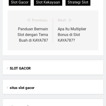
Slot Gacor
Slot Kekayaan
Strategi Slot
Previous:
Next:
Post
navigation
Panduan Bermain
Apa Itu Multiplier
Slot dengan Tema
Bonus di Slot
Buah di KAYA787
KAYA787?
SLOT GACOR
situs slot gacor