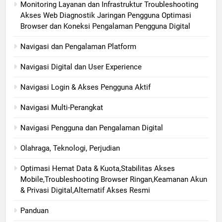
Monitoring Layanan dan Infrastruktur Troubleshooting
Akses Web Diagnostik Jaringan Pengguna Optimasi
Browser dan Koneksi Pengalaman Pengguna Digital
Navigasi dan Pengalaman Platform
Navigasi Digital dan User Experience
Navigasi Login & Akses Pengguna Aktif
Navigasi Multi-Perangkat
Navigasi Pengguna dan Pengalaman Digital
Olahraga, Teknologi, Perjudian
Optimasi Hemat Data & Kuota,Stabilitas Akses
Mobile,Troubleshooting Browser Ringan,Keamanan Akun
& Privasi Digital,Alternatif Akses Resmi
Panduan