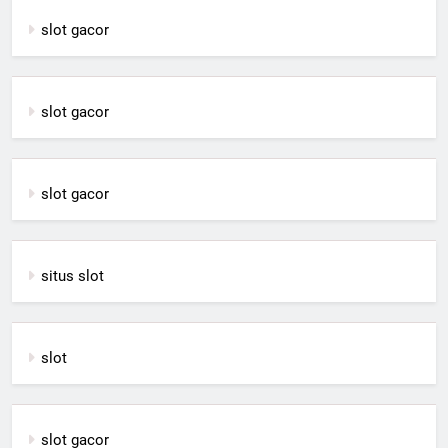
slot gacor
slot gacor
slot gacor
situs slot
slot
slot gacor