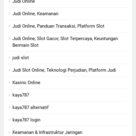
Judi Online
Judi Online, Keamanan
Judi Online, Panduan Transaksi, Platform Slot
Judi Online, Slot Gacor, Slot Terpercaya, Keuntungan
Bermain Slot
judi slot
Judi Slot Online, Teknologi Perjudian, Platform Judi
Kasino Online
kaya787
kaya787 alternatif
kaya787 login
Keamanan & Infrastruktur Jaringan