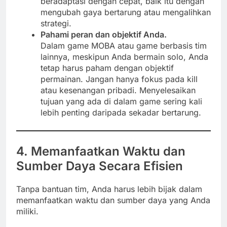
beradaptasi dengan cepat, baik itu dengan
mengubah gaya bertarung atau mengalihkan
strategi.
Pahami peran dan objektif Anda.
Dalam game MOBA atau game berbasis tim
lainnya, meskipun Anda bermain solo, Anda
tetap harus paham dengan objektif
permainan. Jangan hanya fokus pada kill
atau kesenangan pribadi. Menyelesaikan
tujuan yang ada di dalam game sering kali
lebih penting daripada sekadar bertarung.
4. Memanfaatkan Waktu dan
Sumber Daya Secara Efisien
Tanpa bantuan tim, Anda harus lebih bijak dalam
memanfaatkan waktu dan sumber daya yang Anda
miliki.