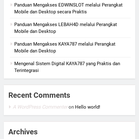
Panduan Mengakses EDWINSLOT melalui Perangkat
Mobile dan Desktop secara Praktis
Panduan Mengakses LEBAH4D melalui Perangkat
Mobile dan Desktop
Panduan Mengakses KAYA787 melalui Perangkat
Mobile dan Desktop
Mengenal Sistem Digital KAYA787 yang Praktis dan
Terintegrasi
Recent Comments
A WordPress Commenter
on
Hello world!
Archives