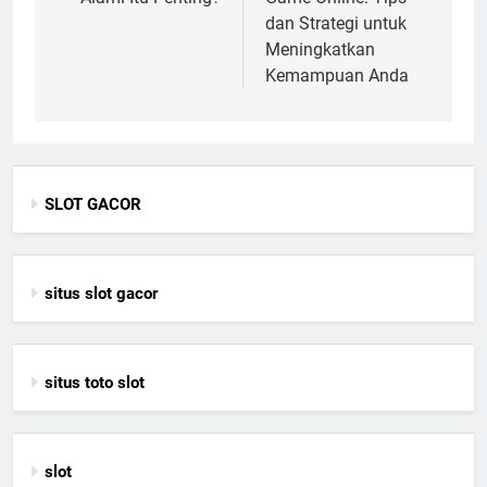
dan Strategi untuk
Meningkatkan
Kemampuan Anda
SLOT GACOR
situs slot gacor
situs toto slot
slot