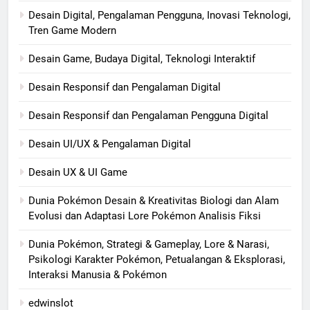
Desain Digital, Pengalaman Pengguna, Inovasi Teknologi,
Tren Game Modern
Desain Game, Budaya Digital, Teknologi Interaktif
Desain Responsif dan Pengalaman Digital
Desain Responsif dan Pengalaman Pengguna Digital
Desain UI/UX & Pengalaman Digital
Desain UX & UI Game
Dunia Pokémon Desain & Kreativitas Biologi dan Alam
Evolusi dan Adaptasi Lore Pokémon Analisis Fiksi
Dunia Pokémon, Strategi & Gameplay, Lore & Narasi,
Psikologi Karakter Pokémon, Petualangan & Eksplorasi,
Interaksi Manusia & Pokémon
edwinslot