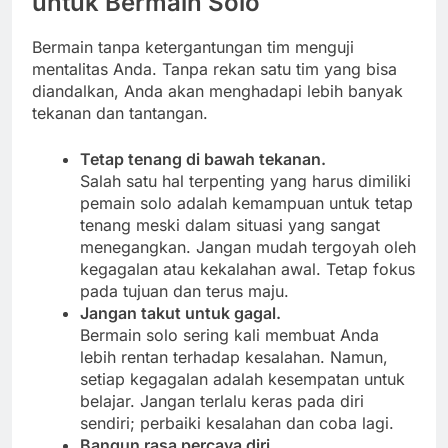
untuk Bermain Solo
Bermain tanpa ketergantungan tim menguji
mentalitas Anda. Tanpa rekan satu tim yang bisa
diandalkan, Anda akan menghadapi lebih banyak
tekanan dan tantangan.
Tetap tenang di bawah tekanan.
Salah satu hal terpenting yang harus dimiliki
pemain solo adalah kemampuan untuk tetap
tenang meski dalam situasi yang sangat
menegangkan. Jangan mudah tergoyah oleh
kegagalan atau kekalahan awal. Tetap fokus
pada tujuan dan terus maju.
Jangan takut untuk gagal.
Bermain solo sering kali membuat Anda
lebih rentan terhadap kesalahan. Namun,
setiap kegagalan adalah kesempatan untuk
belajar. Jangan terlalu keras pada diri
sendiri; perbaiki kesalahan dan coba lagi.
Bangun rasa percaya diri.