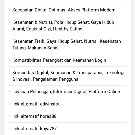
Kecepatan Digital,Optimasi Akses,Platform Modern
Kesehatan & Nutrisi, Pola Hidup Sehat, Gaya Hidup
Alami, Edukasi Gizi, Healthy Eating
Kesehatan Fisik, Gaya Hidup Sehat, Nutrisi, Kesehatan
Tulang, Makanan Sehat
Kompatibilitas Perangkat dan Keamanan Login
Komunitas Digital, Keamanan & Transparansi, Teknologi
& Inovasi, Pengalaman Pengguna
Layanan Pelanggan, Informasi Digital, Platform Online
link alternatif edwinslot
link alternatif horas88
link alternatif kaya787