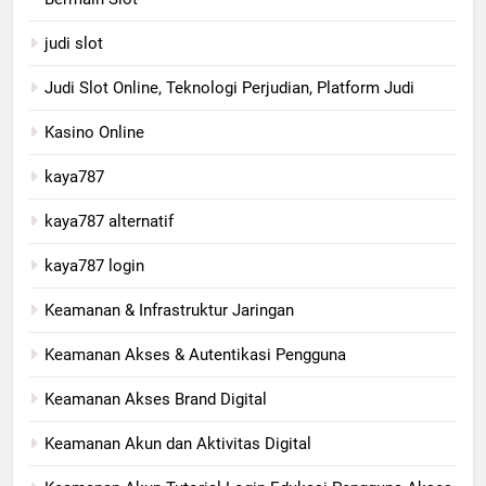
judi slot
Judi Slot Online, Teknologi Perjudian, Platform Judi
Kasino Online
kaya787
kaya787 alternatif
kaya787 login
Keamanan & Infrastruktur Jaringan
Keamanan Akses & Autentikasi Pengguna
Keamanan Akses Brand Digital
Keamanan Akun dan Aktivitas Digital