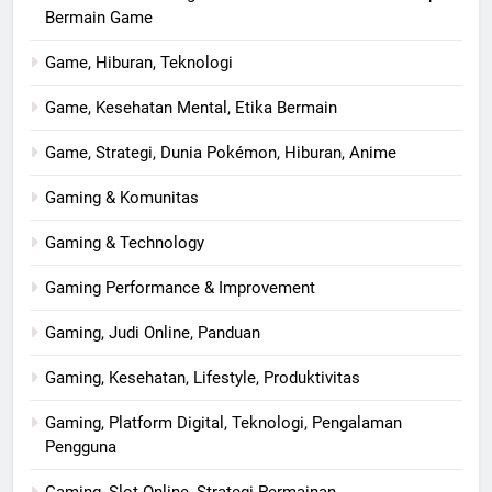
Bermain Game
Game, Hiburan, Teknologi
Game, Kesehatan Mental, Etika Bermain
Game, Strategi, Dunia Pokémon, Hiburan, Anime
Gaming & Komunitas
Gaming & Technology
Gaming Performance & Improvement
Gaming, Judi Online, Panduan
Gaming, Kesehatan, Lifestyle, Produktivitas
Gaming, Platform Digital, Teknologi, Pengalaman
Pengguna