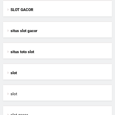
SLOT GACOR
situs slot gacor
situs toto slot
slot
slot