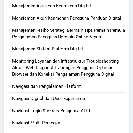
Manajemen Akun dan Keamanan Digital
Manajemen Akun Keamanan Pengguna Panduan Digital
Manajemen Risiko Strategi Bermain Tips Pemain Pemula
Pengalaman Pengguna Bermain Online Aman
Manajemen Sistem Platform Digital
Monitoring Layanan dan Infrastruktur Troubleshooting
Akses Web Diagnostik Jaringan Pengguna Optimasi
Browser dan Koneksi Pengalaman Pengguna Digital
Navigasi dan Pengalaman Platform
Navigasi Digital dan User Experience
Navigasi Login & Akses Pengguna Aktif
Navigasi Multi-Perangkat