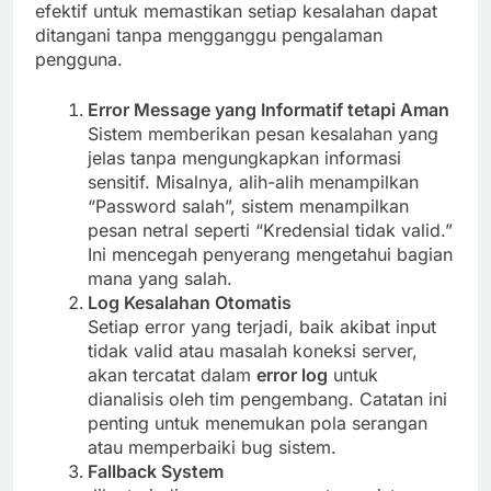
efektif untuk memastikan setiap kesalahan dapat
ditangani tanpa mengganggu pengalaman
pengguna.
Error Message yang Informatif tetapi Aman
Sistem memberikan pesan kesalahan yang
jelas tanpa mengungkapkan informasi
sensitif. Misalnya, alih-alih menampilkan
“Password salah”, sistem menampilkan
pesan netral seperti “Kredensial tidak valid.”
Ini mencegah penyerang mengetahui bagian
mana yang salah.
Log Kesalahan Otomatis
Setiap error yang terjadi, baik akibat input
tidak valid atau masalah koneksi server,
akan tercatat dalam
error log
untuk
dianalisis oleh tim pengembang. Catatan ini
penting untuk menemukan pola serangan
atau memperbaiki bug sistem.
Fallback System