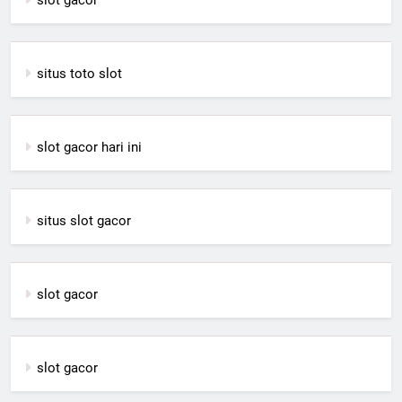
slot gacor
situs toto slot
slot gacor hari ini
situs slot gacor
slot gacor
slot gacor