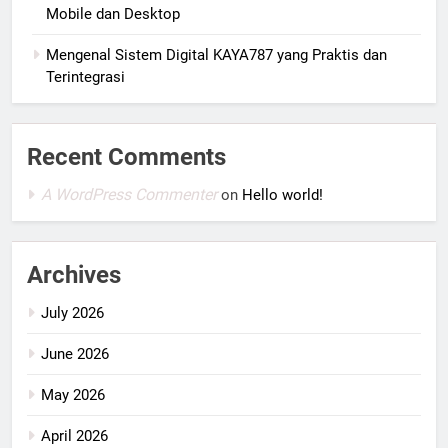
Mobile dan Desktop
Mengenal Sistem Digital KAYA787 yang Praktis dan
Terintegrasi
Recent Comments
A WordPress Commenter
on
Hello world!
Archives
July 2026
June 2026
May 2026
April 2026