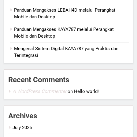
Panduan Mengakses LEBAH4D melalui Perangkat
Mobile dan Desktop
Panduan Mengakses KAYA787 melalui Perangkat
Mobile dan Desktop
Mengenal Sistem Digital KAYA787 yang Praktis dan
Terintegrasi
Recent Comments
A WordPress Commenter
on
Hello world!
Archives
July 2026