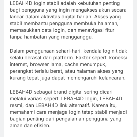
LEBAH4D login stabil adalah kebutuhan penting
bagi pengguna yang ingin mengakses akun secara
lancar dalam aktivitas digital harian. Akses yang
stabil membantu pengguna membuka halaman,
memasukkan data login, dan menavigasi fitur
tanpa hambatan yang mengganggu.
Dalam penggunaan sehari-hari, kendala login tidak
selalu berasal dari platform. Faktor seperti koneksi
internet, browser lama, cache menumpuk,
perangkat terlalu berat, atau halaman akses yang
kurang tepat juga dapat memengaruhi kelancaran.
LEBAH4D sebagai brand digital sering dicari
melalui variasi seperti LEBAH4D login, LEBAH4D
resmi, dan LEBAH4D link alternatif. Karena itu,
memahami cara menjaga login tetap stabil menjadi
bagian penting dari pengalaman pengguna yang
aman dan efisien.