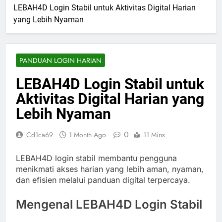
LEBAH4D Login Stabil untuk Aktivitas Digital Harian
yang Lebih Nyaman
PANDUAN LOGIN HARIAN
LEBAH4D Login Stabil untuk
Aktivitas Digital Harian yang
Lebih Nyaman
0
Cd1ca69
1 Month Ago
11 Mins
LEBAH4D login stabil membantu pengguna
menikmati akses harian yang lebih aman, nyaman,
dan efisien melalui panduan digital terpercaya.
Mengenal LEBAH4D Login Stabil