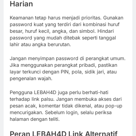
Harian
Keamanan tetap harus menjadi prioritas. Gunakan
password kuat yang terdiri dari kombinasi huruf
besar, huruf kecil, angka, dan simbol. Hindari
password yang mudah ditebak seperti tanggal
lahir atau angka berurutan.
Jangan menyimpan password di perangkat umum.
Jika menggunakan perangkat pribadi, pastikan
layar terkunci dengan PIN, pola, sidik jari, atau
pengenalan wajah.
Pengguna LEBAH4D juga perlu berhati-hati
terhadap link palsu. Jangan membuka akses dari
pesan acak, komentar tidak dikenal, atau pop-up
mencurigakan. Sebelum login, selalu periksa
halaman dengan teliti.
Peran LEBAH4D Link Alternatif