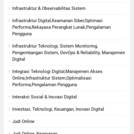
Infrastruktur & Observabilitas Sistem
Infrastruktur Digital,Keamanan Siber,Optimasi
Performa,Rekayasa Perangkat Lunak,Pengalaman
Pengguna
Infrastruktur Teknologi, Sistem Monitoring,
Pengembangan Sistem, DevOps & Reliability, Manajemen
Digital
Integrasi Teknologi Digital,Manajemen Akses
Online,Infrastruktur Sistem,Optimalisasi
Performa,Pengalaman Pengguna
Interaksi Sosial & Inovasi Digital
Investasi, Teknologi, Keuangan, Inovasi Digital
Judi Online
Judi Online, Keamanan