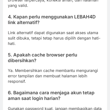
browser terpercaya, koneksi aman, dan halaman
yang valid.
4. Kapan perlu menggunakan LEBAH4D
link alternatif?
Link alternatif dapat digunakan saat akses utama
sulit dibuka, tetapi tetap harus dipilih dengan hati-
hati.
5. Apakah cache browser perlu
dibersihkan?
Ya. Membersihkan cache membantu mengurangi
error tampilan dan membuat halaman lebih
responsif.
6. Bagaimana cara menjaga akun tetap
aman saat login harian?
Gunakan password kuat, jangan membagikan data