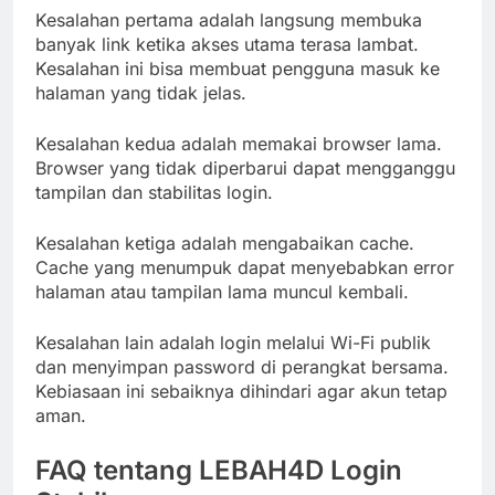
Kesalahan pertama adalah langsung membuka
banyak link ketika akses utama terasa lambat.
Kesalahan ini bisa membuat pengguna masuk ke
halaman yang tidak jelas.
Kesalahan kedua adalah memakai browser lama.
Browser yang tidak diperbarui dapat mengganggu
tampilan dan stabilitas login.
Kesalahan ketiga adalah mengabaikan cache.
Cache yang menumpuk dapat menyebabkan error
halaman atau tampilan lama muncul kembali.
Kesalahan lain adalah login melalui Wi-Fi publik
dan menyimpan password di perangkat bersama.
Kebiasaan ini sebaiknya dihindari agar akun tetap
aman.
FAQ tentang LEBAH4D Login