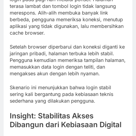
terasa lambat dan tombol login tidak langsung
merespons. Alih-alih membuka banyak link
berbeda, pengguna memeriksa koneksi, menutup
aplikasi yang tidak digunakan, lalu membersihkan
cache browser.
Setelah browser diperbarui dan koneksi diganti ke
jaringan pribadi, halaman terbuka lebih stabil.
Pengguna kemudian memeriksa tampilan halaman,
memasukkan data login dengan teliti, dan
mengakses akun dengan lebih nyaman.
Skenario ini menunjukkan bahwa login stabil
sering kali bergantung pada kebiasaan teknis
sederhana yang dilakukan pengguna.
Insight: Stabilitas Akses
Dibangun dari Kebiasaan Digital