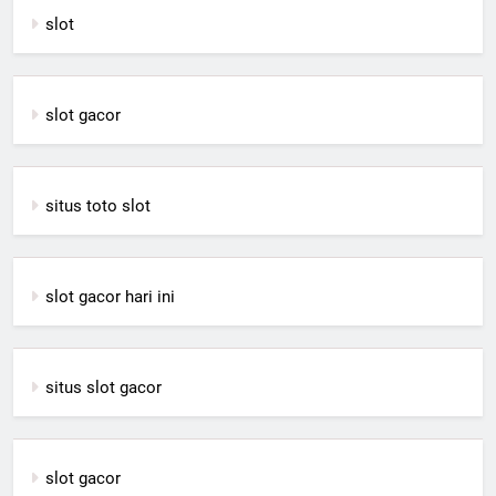
slot
slot gacor
situs toto slot
slot gacor hari ini
situs slot gacor
slot gacor