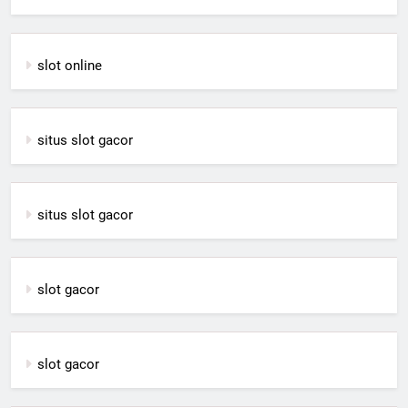
slot online
situs slot gacor
situs slot gacor
slot gacor
slot gacor