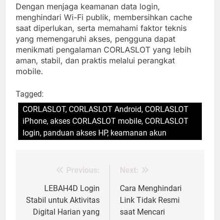
Dengan menjaga keamanan data login,
menghindari Wi-Fi publik, membersihkan cache
saat diperlukan, serta memahami faktor teknis
yang memengaruhi akses, pengguna dapat
menikmati pengalaman CORLASLOT yang lebih
aman, stabil, dan praktis melalui perangkat
mobile.
Tagged:
CORLASLOT, CORLASLOT Android, CORLASLOT
iPhone, akses CORLASLOT mobile, CORLASLOT
login, panduan akses HP, keamanan akun
Previous:
Next:
Post
navigation
LEBAH4D Login
Cara Menghindari
Stabil untuk Aktivitas
Link Tidak Resmi
Digital Harian yang
saat Mencari