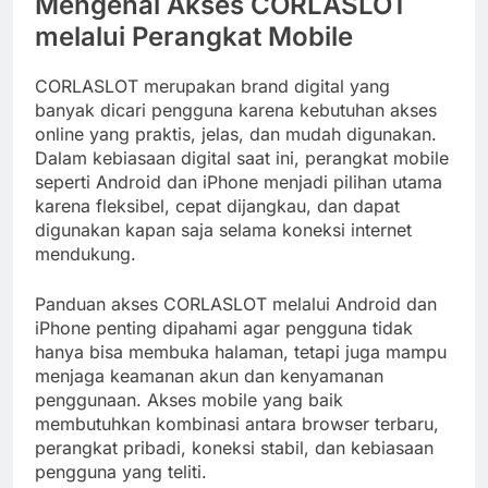
Mengenal Akses CORLASLOT
melalui Perangkat Mobile
CORLASLOT merupakan brand digital yang
banyak dicari pengguna karena kebutuhan akses
online yang praktis, jelas, dan mudah digunakan.
Dalam kebiasaan digital saat ini, perangkat mobile
seperti Android dan iPhone menjadi pilihan utama
karena fleksibel, cepat dijangkau, dan dapat
digunakan kapan saja selama koneksi internet
mendukung.
Panduan akses CORLASLOT melalui Android dan
iPhone penting dipahami agar pengguna tidak
hanya bisa membuka halaman, tetapi juga mampu
menjaga keamanan akun dan kenyamanan
penggunaan. Akses mobile yang baik
membutuhkan kombinasi antara browser terbaru,
perangkat pribadi, koneksi stabil, dan kebiasaan
pengguna yang teliti.