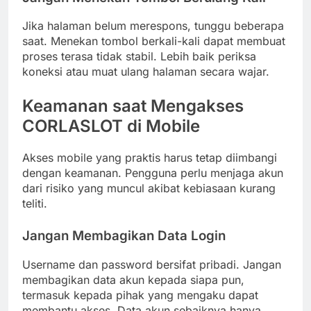
Jika halaman belum merespons, tunggu beberapa
saat. Menekan tombol berkali-kali dapat membuat
proses terasa tidak stabil. Lebih baik periksa
koneksi atau muat ulang halaman secara wajar.
Keamanan saat Mengakses
CORLASLOT di Mobile
Akses mobile yang praktis harus tetap diimbangi
dengan keamanan. Pengguna perlu menjaga akun
dari risiko yang muncul akibat kebiasaan kurang
teliti.
Jangan Membagikan Data Login
Username dan password bersifat pribadi. Jangan
membagikan data akun kepada siapa pun,
termasuk kepada pihak yang mengaku dapat
membantu akses. Data akun sebaiknya hanya