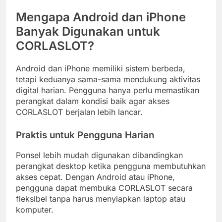
Mengapa Android dan iPhone
Banyak Digunakan untuk
CORLASLOT?
Android dan iPhone memiliki sistem berbeda,
tetapi keduanya sama-sama mendukung aktivitas
digital harian. Pengguna hanya perlu memastikan
perangkat dalam kondisi baik agar akses
CORLASLOT berjalan lebih lancar.
Praktis untuk Pengguna Harian
Ponsel lebih mudah digunakan dibandingkan
perangkat desktop ketika pengguna membutuhkan
akses cepat. Dengan Android atau iPhone,
pengguna dapat membuka CORLASLOT secara
fleksibel tanpa harus menyiapkan laptop atau
komputer.