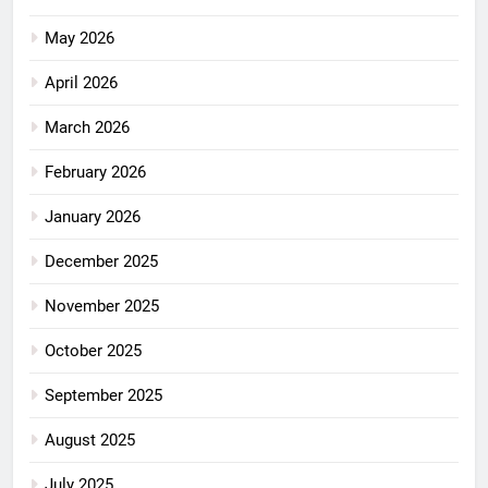
May 2026
April 2026
March 2026
February 2026
January 2026
December 2025
November 2025
October 2025
September 2025
August 2025
July 2025