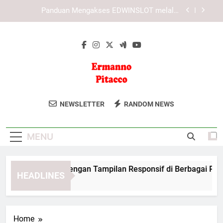
Skip
Panduan Mengakses LEBAH4D melalui Perangkat
to
Mobile dan Desktop
content
Panduan Mengakses KAYA787 melalui Perangkat
Mobile dan Desktop
LEBAH4D Login dengan Tampilan Responsif di
Berbagai Perangkat secara Aman
Panduan Mengakses EDWINSLOT melalui
Perangkat Mobile dan Desktop secara Praktis
Ermanno
Dapatkan Solusi Bisnis Dan Keuangan
Panduan Mengakses LEBAH4D melalui Perangkat
NEWSLETTER
RANDOM NEWS
Mobile dan Desktop
Pitacco
Dari Konsultan Profesional Ermanno
Panduan Mengakses KAYA787 melalui Perangkat
Pitacco. Sumber Daya Untuk Sukses
Mobile dan Desktop
MENU
Finansial.
BAH4D Login dengan Tampilan Responsif di Berbagai Perang
HEADLINES
Weeks Ago
Home