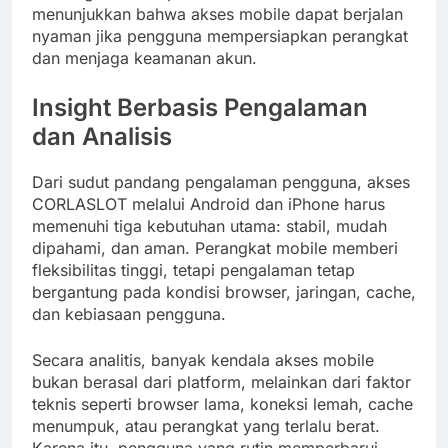
menunjukkan bahwa akses mobile dapat berjalan
nyaman jika pengguna mempersiapkan perangkat
dan menjaga keamanan akun.
Insight Berbasis Pengalaman
dan Analisis
Dari sudut pandang pengalaman pengguna, akses
CORLASLOT melalui Android dan iPhone harus
memenuhi tiga kebutuhan utama: stabil, mudah
dipahami, dan aman. Perangkat mobile memberi
fleksibilitas tinggi, tetapi pengalaman tetap
bergantung pada kondisi browser, jaringan, cache,
dan kebiasaan pengguna.
Secara analitis, banyak kendala akses mobile
bukan berasal dari platform, melainkan dari faktor
teknis seperti browser lama, koneksi lemah, cache
menumpuk, atau perangkat yang terlalu berat.
Karena itu, pengguna yang rutin memperbarui