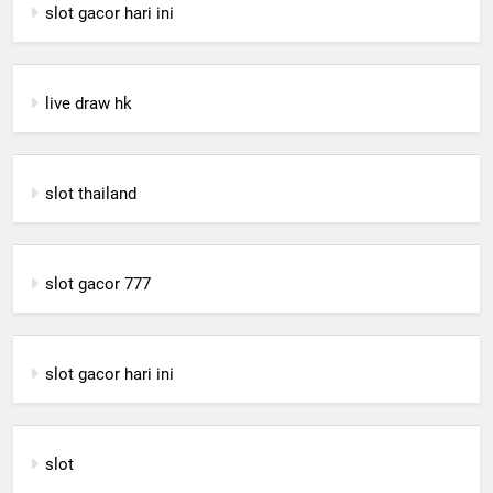
slot gacor hari ini
live draw hk
slot thailand
slot gacor 777
slot gacor hari ini
slot