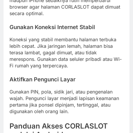
maupun iPhone sebaiknya rutin memperbarui
browser agar halaman CORLASLOT dapat dimuat
secara optimal.
Gunakan Koneksi Internet Stabil
Koneksi yang stabil membantu halaman terbuka
lebih cepat. Jika jaringan lemah, halaman bisa
terasa lambat, gagal dimuat, atau tidak
merespons. Gunakan data seluler pribadi atau Wi-
Fi rumah yang terpercaya.
Aktifkan Pengunci Layar
Gunakan PIN, pola, sidik jari, atau pengenalan
wajah. Pengunci layar menjadi lapisan keamanan
pertama jika ponsel dipinjam, tertinggal, atau
digunakan oleh orang lain.
Panduan Akses CORLASLOT