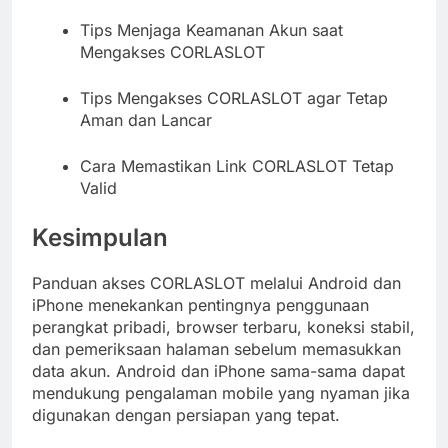
Tips Menjaga Keamanan Akun saat
Mengakses CORLASLOT
Tips Mengakses CORLASLOT agar Tetap
Aman dan Lancar
Cara Memastikan Link CORLASLOT Tetap
Valid
Kesimpulan
Panduan akses CORLASLOT melalui Android dan
iPhone menekankan pentingnya penggunaan
perangkat pribadi, browser terbaru, koneksi stabil,
dan pemeriksaan halaman sebelum memasukkan
data akun. Android dan iPhone sama-sama dapat
mendukung pengalaman mobile yang nyaman jika
digunakan dengan persiapan yang tepat.