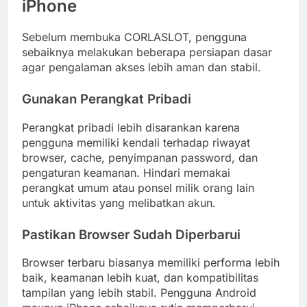
iPhone
Sebelum membuka CORLASLOT, pengguna
sebaiknya melakukan beberapa persiapan dasar
agar pengalaman akses lebih aman dan stabil.
Gunakan Perangkat Pribadi
Perangkat pribadi lebih disarankan karena
pengguna memiliki kendali terhadap riwayat
browser, cache, penyimpanan password, dan
pengaturan keamanan. Hindari memakai
perangkat umum atau ponsel milik orang lain
untuk aktivitas yang melibatkan akun.
Pastikan Browser Sudah Diperbarui
Browser terbaru biasanya memiliki performa lebih
baik, keamanan lebih kuat, dan kompatibilitas
tampilan yang lebih stabil. Pengguna Android