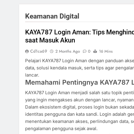
Keamanan Digital
KAYA787 Login Aman: Tips Menghind
saat Masuk Akun
Cd1ca69
2 Months Ago
0
16 Mins
Pelajari KAYA787 Login Aman dengan panduan aks
data, solusi kendala masuk, serta tips agar penga
lancar.
Memahami Pentingnya KAYA787 
KAYA787 Login Aman menjadi salah satu topik pent
yang ingin mengakses akun dengan lancar, nyaman,
Dalam ekosistem digital, proses login bukan seka
identitas pengguna dan kata sandi. Login adalah g
menentukan keamanan akses, perlindungan data, se
pengalaman pengguna sejak awal.