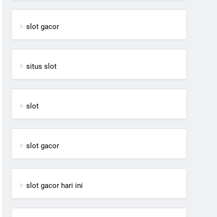
slot gacor
situs slot
slot
slot gacor
slot gacor hari ini