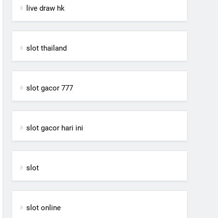
live draw hk
slot thailand
slot gacor 777
slot gacor hari ini
slot
slot online