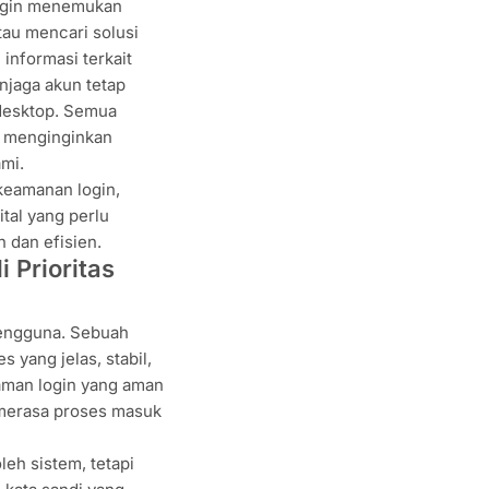
ingin menemukan
tau mencari solusi
informasi terkait
njaga akun tetap
desktop. Semua
 menginginkan
ami.
keamanan login,
ital yang perlu
 dan efisien.
Prioritas
pengguna. Sebuah
s yang jelas, stabil,
aman login yang aman
merasa proses masuk
leh sistem, tetapi