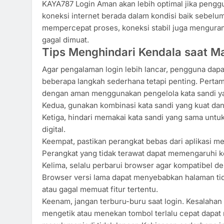
KAYA787 Login Aman akan lebih optimal jika peng
koneksi internet berada dalam kondisi baik sebelu
mempercepat proses, koneksi stabil juga menguran
gagal dimuat.
Tips Menghindari Kendala saat M
Agar pengalaman login lebih lancar, pengguna dap
beberapa langkah sederhana tetapi penting. Pertam
dengan aman menggunakan pengelola kata sandi ya
Kedua, gunakan kombinasi kata sandi yang kuat dan
Ketiga, hindari memakai kata sandi yang sama untu
digital.
Keempat, pastikan perangkat bebas dari aplikasi m
Perangkat yang tidak terawat dapat memengaruhi 
Kelima, selalu perbarui browser agar kompatibel de
Browser versi lama dapat menyebabkan halaman ti
atau gagal memuat fitur tertentu.
Keenam, jangan terburu-buru saat login. Kesalahan 
mengetik atau menekan tombol terlalu cepat dapa