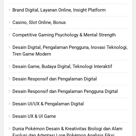
Brand Digital, Layanan Online, Insight Platform
Casino, Slot Online, Bonus
Competitive Gaming Psychology & Mental Strength
Desain Digital, Pengalaman Pengguna, Inovasi Teknologi,
Tren Game Modern
Desain Game, Budaya Digital, Teknologi Interaktif
Desain Responsif dan Pengalaman Digital
Desain Responsif dan Pengalaman Pengguna Digital
Desain UI/UX & Pengalaman Digital
Desain UX & UI Game
Dunia Pokémon Desain & Kreativitas Biologi dan Alam
Evolusi dan Adaptasi Lore Pokémon Analisis Fiksi