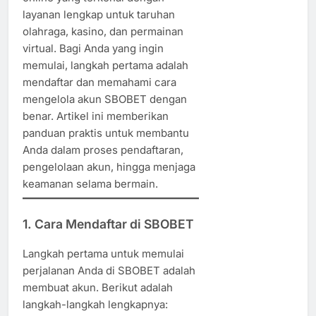
layanan lengkap untuk taruhan
olahraga, kasino, dan permainan
virtual. Bagi Anda yang ingin
memulai, langkah pertama adalah
mendaftar dan memahami cara
mengelola akun SBOBET dengan
benar. Artikel ini memberikan
panduan praktis untuk membantu
Anda dalam proses pendaftaran,
pengelolaan akun, hingga menjaga
keamanan selama bermain.
1. Cara Mendaftar di SBOBET
Langkah pertama untuk memulai
perjalanan Anda di SBOBET adalah
membuat akun. Berikut adalah
langkah-langkah lengkapnya: