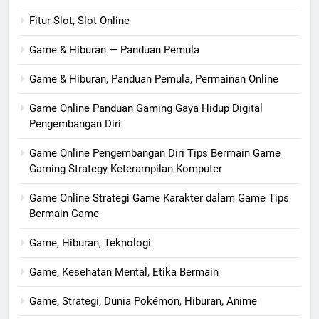
Fitur Slot, Slot Online
Game & Hiburan — Panduan Pemula
Game & Hiburan, Panduan Pemula, Permainan Online
Game Online Panduan Gaming Gaya Hidup Digital
Pengembangan Diri
Game Online Pengembangan Diri Tips Bermain Game
Gaming Strategy Keterampilan Komputer
Game Online Strategi Game Karakter dalam Game Tips
Bermain Game
Game, Hiburan, Teknologi
Game, Kesehatan Mental, Etika Bermain
Game, Strategi, Dunia Pokémon, Hiburan, Anime