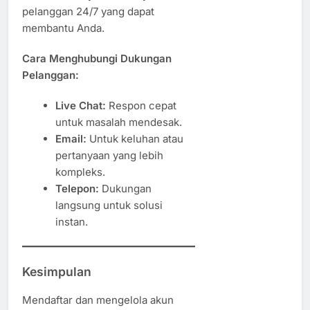
pelanggan 24/7 yang dapat
membantu Anda.
Cara Menghubungi Dukungan
Pelanggan:
Live Chat:
Respon cepat
untuk masalah mendesak.
Email:
Untuk keluhan atau
pertanyaan yang lebih
kompleks.
Telepon:
Dukungan
langsung untuk solusi
instan.
Kesimpulan
Mendaftar dan mengelola akun