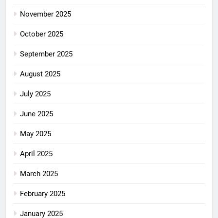
November 2025
October 2025
September 2025
August 2025
July 2025
June 2025
May 2025
April 2025
March 2025
February 2025
January 2025