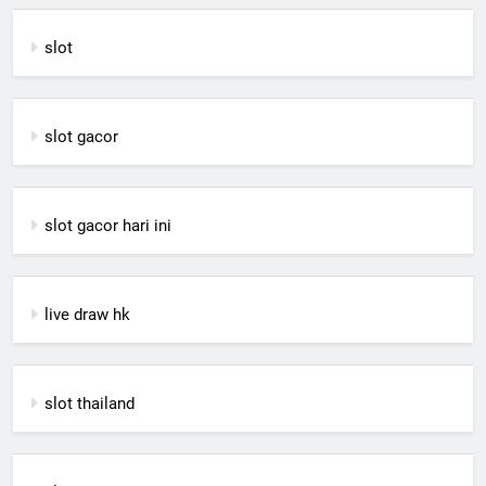
slot
slot gacor
slot gacor hari ini
live draw hk
slot thailand