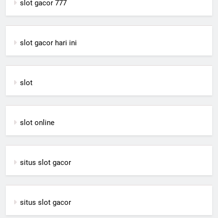
slot gacor 777
slot gacor hari ini
slot
slot online
situs slot gacor
situs slot gacor