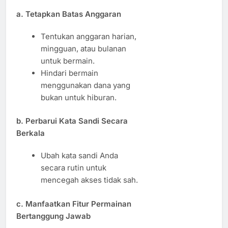
a. Tetapkan Batas Anggaran
Tentukan anggaran harian,
mingguan, atau bulanan
untuk bermain.
Hindari bermain
menggunakan dana yang
bukan untuk hiburan.
b. Perbarui Kata Sandi Secara
Berkala
Ubah kata sandi Anda
secara rutin untuk
mencegah akses tidak sah.
c. Manfaatkan Fitur Permainan
Bertanggung Jawab