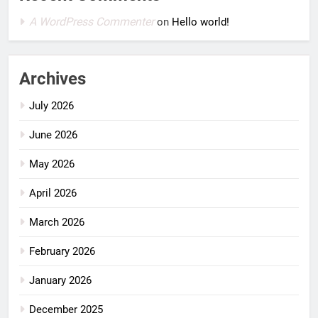
A WordPress Commenter
on
Hello world!
Archives
July 2026
June 2026
May 2026
April 2026
March 2026
February 2026
January 2026
December 2025