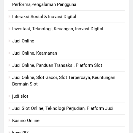
Performa,Pengalaman Pengguna
Interaksi Sosial & Inovasi Digital
Investasi, Teknologi, Keuangan, Inovasi Digital
Judi Online
Judi Online, Keamanan
Judi Online, Panduan Transaksi, Platform Slot
Judi Online, Slot Gacor, Slot Terpercaya, Keuntungan
Bermain Slot
judi slot
Judi Slot Online, Teknologi Perjudian, Platform Judi
Kasino Online
kaya787