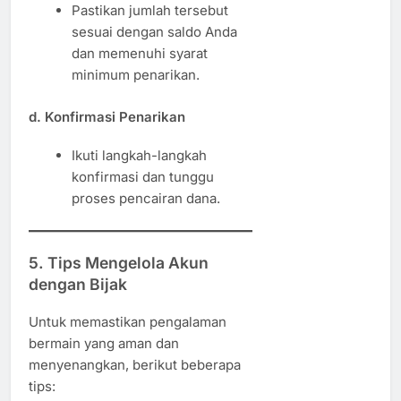
Pastikan jumlah tersebut
sesuai dengan saldo Anda
dan memenuhi syarat
minimum penarikan.
d. Konfirmasi Penarikan
Ikuti langkah-langkah
konfirmasi dan tunggu
proses pencairan dana.
5. Tips Mengelola Akun
dengan Bijak
Untuk memastikan pengalaman
bermain yang aman dan
menyenangkan, berikut beberapa
tips: