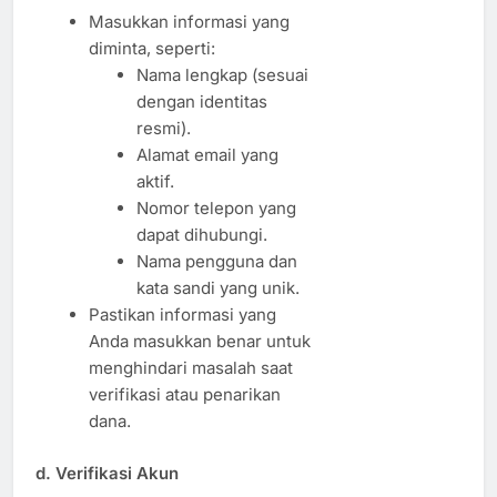
Masukkan informasi yang
diminta, seperti:
Nama lengkap (sesuai
dengan identitas
resmi).
Alamat email yang
aktif.
Nomor telepon yang
dapat dihubungi.
Nama pengguna dan
kata sandi yang unik.
Pastikan informasi yang
Anda masukkan benar untuk
menghindari masalah saat
verifikasi atau penarikan
dana.
d. Verifikasi Akun