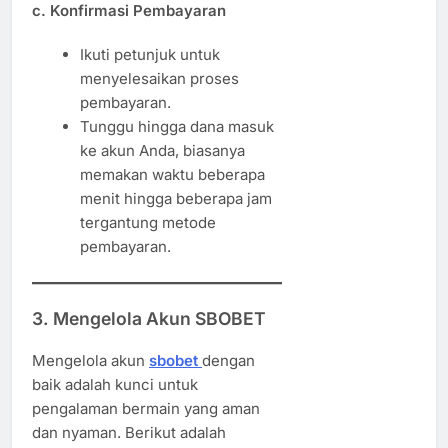
c. Konfirmasi Pembayaran
Ikuti petunjuk untuk
menyelesaikan proses
pembayaran.
Tunggu hingga dana masuk
ke akun Anda, biasanya
memakan waktu beberapa
menit hingga beberapa jam
tergantung metode
pembayaran.
3. Mengelola Akun SBOBET
Mengelola akun
sbobet
dengan
baik adalah kunci untuk
pengalaman bermain yang aman
dan nyaman. Berikut adalah