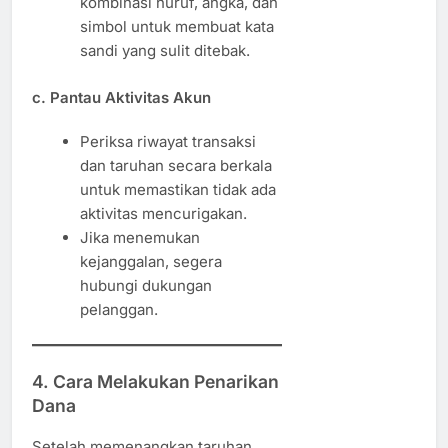
kombinasi huruf, angka, dan
simbol untuk membuat kata
sandi yang sulit ditebak.
c. Pantau Aktivitas Akun
Periksa riwayat transaksi
dan taruhan secara berkala
untuk memastikan tidak ada
aktivitas mencurigakan.
Jika menemukan
kejanggalan, segera
hubungi dukungan
pelanggan.
4. Cara Melakukan Penarikan
Dana
Setelah memenangkan taruhan,