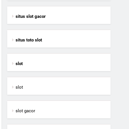
situs slot gacor
situs toto slot
slot
slot
slot gacor