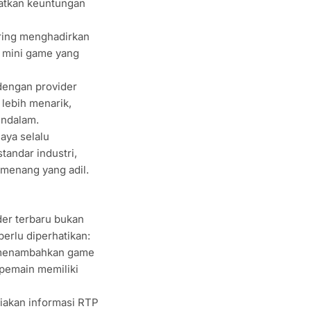
patkan keuntungan
ring menghadirkan
an mini game yang
engan provider
 lebih menarik,
ndalam.
aya selalu
tandar industri,
menang yang adil.
der terbaru bukan
erlu diperhatikan:
u menambahkan game
 pemain memiliki
iakan informasi RTP