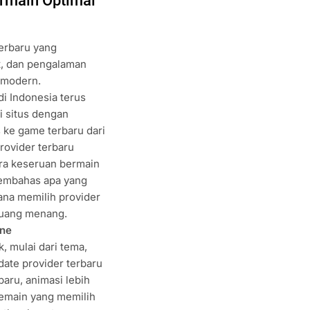
ermain Optimal
terbaru yang
t, dan pengalaman
 modern.
di Indonesia terus
i situs dengan
 ke game terbaru dari
rovider terbaru
ra keseruan bermain
membahas apa yang
mana memilih provider
eluang menang.
ine
k, mulai dari tema,
pdate provider terbaru
aru, animasi lebih
Pemain yang memilih