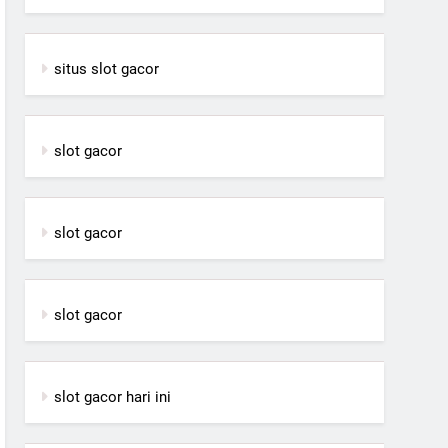
situs slot gacor
slot gacor
slot gacor
slot gacor
slot gacor hari ini