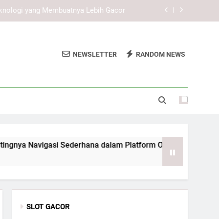
knologi yang Membuatnya Lebih Gacor
k Akses Stabil dan Sinkronisasi Modern
R Tergede di KAYA787 Sekarang Juga!
NEWSLETTER
RANDOM NEWS
tall Aplikasi? Champion4D Jawabannya
o Pitacco. Sumber Daya Untuk Sukses Finansial.
knologi yang Membuatnya Lebih Gacor
k Akses Stabil dan Sinkronisasi Modern
R Tergede di KAYA787 Sekarang Juga!
asi Sederhana dalam Platform Online
Slot Digital de
7 Months Ago
SLOT GACOR