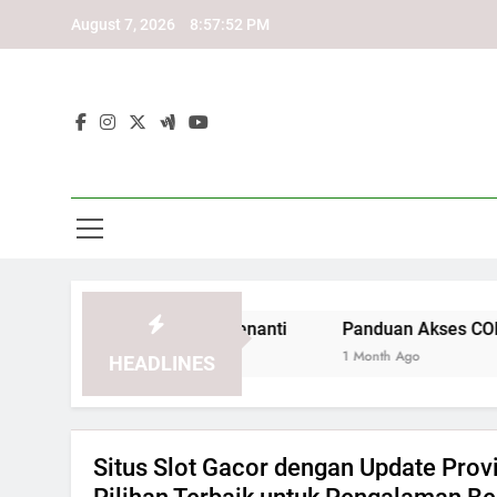
Skip
August 7, 2026
8:57:53 PM
to
content
Erm
Dapatkan 
eluang Jackpot Menanti
Panduan Akses CORLASLOT mela
1 Month Ago
HEADLINES
Situs Slot Gacor dengan Update Provi