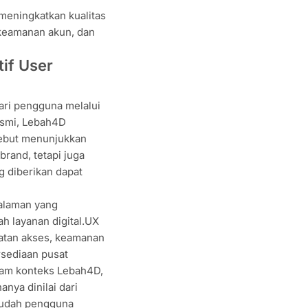
eningkatkan kualitas
, keamanan akun, dan
if User
ari pengguna melalui
esmi, Lebah4D
sebut menunjukkan
rand, tetapi juga
 diberikan dapat
alaman yang
h layanan digital.UX
atan akses, keamanan
sediaan pusat
am konteks Lebah4D,
anya dinilai dari
 mudah pengguna