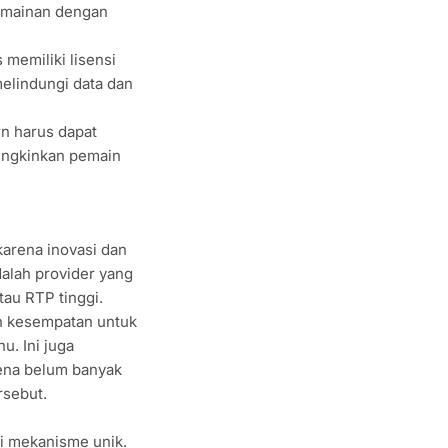
rmainan dengan
 memiliki lisensi
elindungi data dan
n harus dapat
ungkinkan pemain
karena inovasi dan
alah provider yang
tau RTP tinggi.
n kesempatan untuk
. Ini juga
rena belum banyak
sebut.
i mekanisme unik.