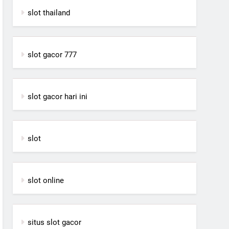
slot thailand
slot gacor 777
slot gacor hari ini
slot
slot online
situs slot gacor