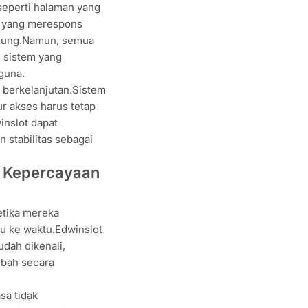
seperti halaman yang
l yang merespons
ngung.Namun, semua
 sistem yang
guna.
 berkelanjutan.Sistem
ur akses harus tetap
inslot dapat
 stabilitas sebagai
r Kepercayaan
tika mereka
 ke waktu.Edwin­slot
dah dikenali,
rubah secara
sa tidak