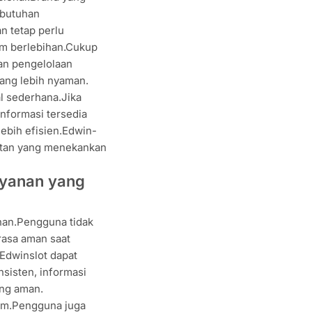
ebutuhan
 tetap perlu
im berlebihan.Cukup
dan pengelolaan
ang lebih nyaman.
al sederhana.Jika
nformasi tersedia
lebih efisien.Edwin­
katan yang menekankan
ayanan yang
nan.Pengguna tidak
rasa aman saat
Edwin­slot dapat
sisten, informasi
ang aman.
em.Pengguna juga