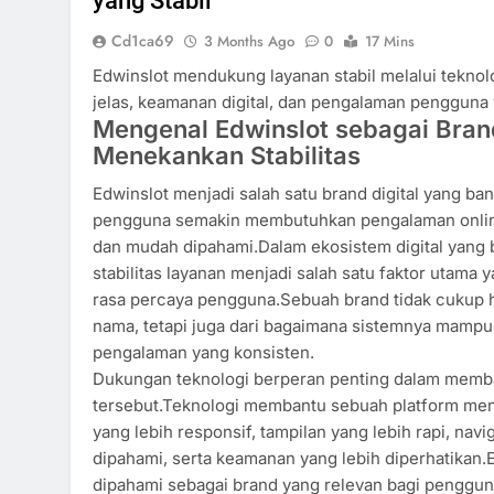
yang Stabil
Cd1ca69
3 Months Ago
0
17 Mins
Edwinslot mendukung layanan stabil melalui teknolo
jelas, keamanan digital, dan pengalaman pengguna
Mengenal Edwinslot sebagai Brand
Menekankan Stabilitas
Edwinslot menjadi salah satu brand digital yang ban
pengguna semakin membutuhkan pengalaman online 
dan mudah dipahami.Dalam ekosistem digital yang 
stabilitas layanan menjadi salah satu faktor utam
rasa percaya pengguna.Sebuah brand tidak cukup h
nama, tetapi juga dari bagaimana sistemnya mamp
pengalaman yang konsisten.
Dukungan teknologi berperan penting dalam memb
tersebut.Teknologi membantu sebuah platform me
yang lebih responsif, tampilan yang lebih rapi, nav
dipahami, serta keamanan yang lebih diperhatikan.E
dipahami sebagai brand yang relevan bagi penggu