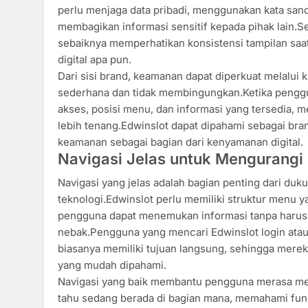
perlu menjaga data pribadi, menggunakan kata sandi
membagikan informasi sensitif kepada pihak lain.Se
sebaiknya memperhatikan konsistensi tampilan sa
digital apa pun.
Dari sisi brand, keamanan dapat diperkuat melalui 
sederhana dan tidak membingungkan.Ketika peng
akses, posisi menu, dan informasi yang tersedia, 
lebih tenang.Edwin­slot dapat dipahami sebagai b
keamanan sebagai bagian dari kenyamanan digital.
Navigasi Jelas untuk Mengurangi
Navigasi yang jelas adalah bagian penting dari duk
teknologi.Edwin­slot perlu memiliki struktur menu y
pengguna dapat menemukan informasi tanpa haru
nebak.Pengguna yang mencari Edwinslot login atau
biasanya memiliki tujuan langsung, sehingga mere
yang mudah dipahami.
Navigasi yang baik membantu pengguna merasa mem
tahu sedang berada di bagian mana, memahami fun