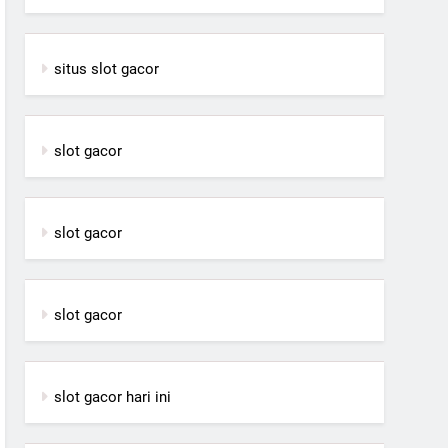
situs slot gacor
slot gacor
slot gacor
slot gacor
slot gacor hari ini