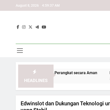
Skip
August 8, 2026
4:59:38 AM
to
content
Erm
Dapatkan 
onsif di Berbagai Perangkat secara Aman
Panduan Men
3 Weeks Ago
HEADLINES
Edwinslot dan Dukungan Teknologi u