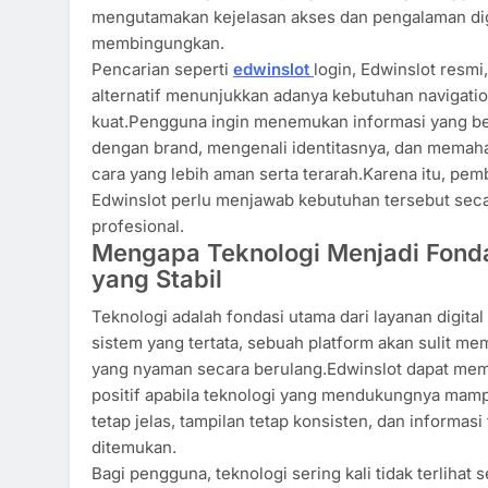
mengutamakan kejelasan akses dan pengalaman digi
membingungkan.
Pencarian seperti
edwinslot
login, Edwinslot resmi
alternatif menunjukkan adanya kebutuhan navigatio
kuat.Pengguna ingin menemukan informasi yang be
dengan brand, mengenali identitasnya, dan memah
cara yang lebih aman serta terarah.Karena itu, pe
Edwinslot perlu menjawab kebutuhan tersebut seca
profesional.
Mengapa Teknologi Menjadi Fond
yang Stabil
Teknologi adalah fondasi utama dari layanan digital
sistem yang tertata, sebuah platform akan sulit m
yang nyaman secara berulang.Edwin­slot dapat me
positif apabila teknologi yang mendukungnya mam
tetap jelas, tampilan tetap konsisten, dan informas
ditemukan.
Bagi pengguna, teknologi sering kali tidak terlihat 