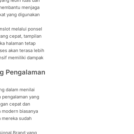
ang lebih luas dan
f membantu menjaga
kat yang digunakan
slot melalui ponsel
ang cepat, tampilan
ka halaman tetap
es akan terasa lebih
nsif memiliki dampak
ng Pengalaman
ng dalam menilai
an pengalaman yang
ngan cepat dan
 modern biasanya
a mereka sudah
sional.Brand yang