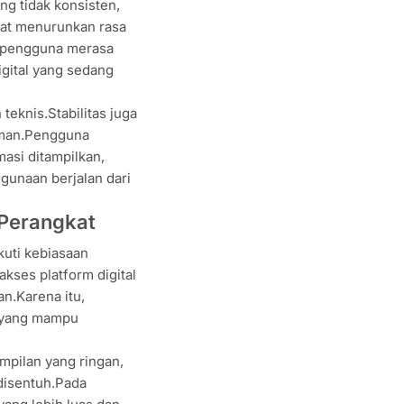
ng tidak konsisten,
pat menurunkan rasa
u pengguna merasa
gital yang sedang
teknis.Stabilitas juga
laman.Pengguna
asi ditampilkan,
gunaan berjalan dari
 Perangkat
uti kebiasaan
ses platform digital
an.Karena itu,
f yang mampu
pilan yang ringan,
disentuh.Pada