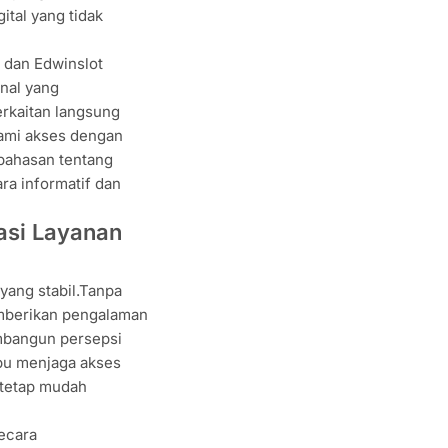
tal yang tidak
, dan Edwinslot
nal yang
rkaitan langsung
ami akses dengan
mbahasan tentang
ra informatif dan
asi Layanan
 yang stabil.Tanpa
emberikan pengalaman
mbangun persepsi
pu menjaga akses
i tetap mudah
secara