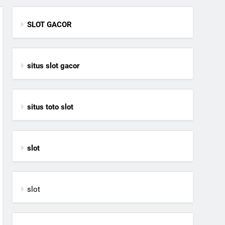
SLOT GACOR
situs slot gacor
situs toto slot
slot
slot