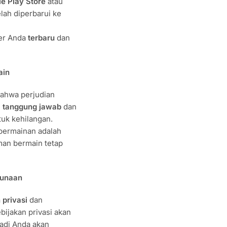
e Play Store
atau
lah diperbarui ke
er Anda
terbaru
dan
ain
 bahwa perjudian
n
tanggung jawab
dan
uk kehilangan.
permainan adalah
man bermain tetap
gunaan
 privasi
dan
bijakan privasi akan
adi Anda akan