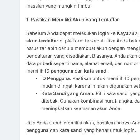
masalah yang mungkin timbul.
1.
Pastikan Memiliki Akun yang Terdaftar
Sebelum Anda dapat melakukan login ke
Kaya787
,
akun terdaftar
di platform tersebut. Jika Anda bel
harus terlebih dahulu membuat akun dengan mengi
pendaftaran yang disediakan. Biasanya, Anda akan 
data pribadi seperti nama, alamat email, dan nomor 
memilih
ID pengguna
dan
kata sandi
.
ID Pengguna
: Pastikan untuk memilih ID pe
mudah diingat, karena ini akan digunakan seti
Kata Sandi yang Aman
: Pilih kata sandi yan
ditebak. Gunakan kombinasi huruf, angka, da
meningkatkan keamanan akun Anda.
Jika Anda sudah memiliki akun, pastikan bahwa An
pengguna
dan
kata sandi
yang benar untuk login.