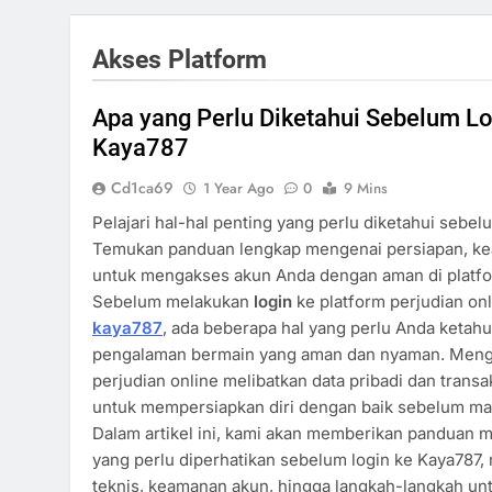
Akses Platform
Apa yang Perlu Diketahui Sebelum Lo
Kaya787
Cd1ca69
1 Year Ago
0
9 Mins
Pelajari hal-hal penting yang perlu diketahui sebel
Temukan panduan lengkap mengenai persiapan, ke
untuk mengakses akun Anda dengan aman di platfor
Sebelum melakukan
login
ke platform perjudian onl
kaya787
, ada beberapa hal yang perlu Anda ketah
pengalaman bermain yang aman dan nyaman. Meng
perjudian online melibatkan data pribadi dan trans
untuk mempersiapkan diri dengan baik sebelum ma
Dalam artikel ini, kami akan memberikan panduan 
yang perlu diperhatikan sebelum login ke Kaya787, 
teknis, keamanan akun, hingga langkah-langkah un