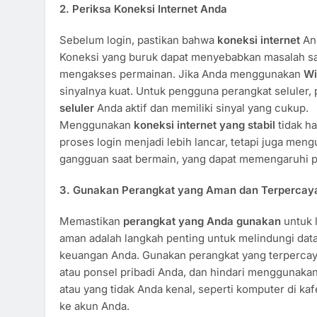
2.
Periksa Koneksi Internet Anda
Sebelum login, pastikan bahwa
koneksi internet
And
Koneksi yang buruk dapat menyebabkan masalah saa
mengakses permainan. Jika Anda menggunakan
Wi
sinyalnya kuat. Untuk pengguna perangkat seluler,
seluler
Anda aktif dan memiliki sinyal yang cukup.
Menggunakan
koneksi internet yang stabil
tidak h
proses login menjadi lebih lancar, tetapi juga mengu
gangguan saat bermain, yang dapat memengaruhi 
3.
Gunakan Perangkat yang Aman dan Terpercay
Memastikan
perangkat yang Anda gunakan
untuk 
aman adalah langkah penting untuk melindungi data
keuangan Anda. Gunakan perangkat yang terpercay
atau ponsel pribadi Anda, dan hindari menggunakan
atau yang tidak Anda kenal, seperti komputer di kafe
ke akun Anda.