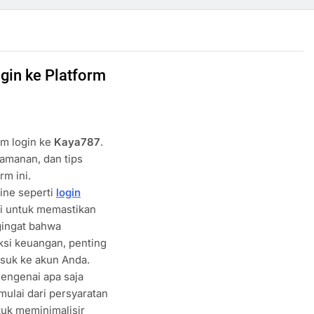
gin ke Platform
um login ke
Kaya787
.
amanan, dan tips
m ini.
ine seperti
login
ui untuk memastikan
ingat bahwa
aksi keuangan, penting
suk ke akun Anda.
mengenai apa saja
mulai dari persyaratan
tuk meminimalisir