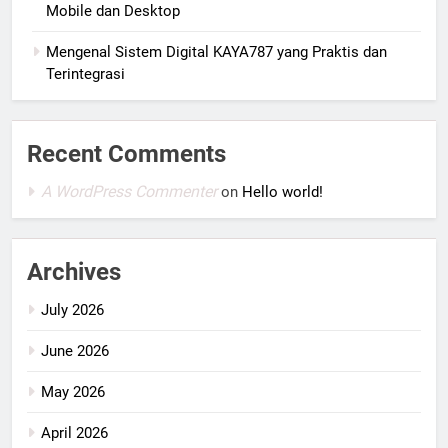
Mobile dan Desktop
Mengenal Sistem Digital KAYA787 yang Praktis dan
Terintegrasi
Recent Comments
A WordPress Commenter
on
Hello world!
Archives
July 2026
June 2026
May 2026
April 2026