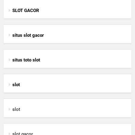
SLOT GACOR
situs slot gacor
situs toto slot
slot
slot
slot gacor