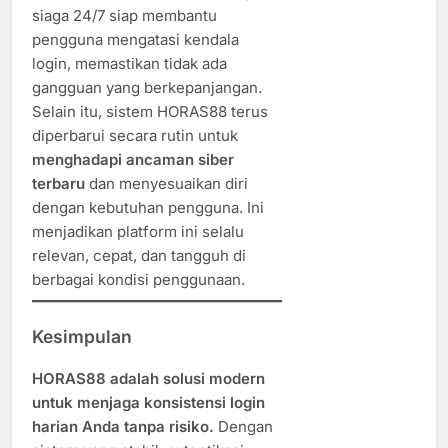
siaga 24/7 siap membantu
pengguna mengatasi kendala
login, memastikan tidak ada
gangguan yang berkepanjangan.
Selain itu, sistem HORAS88 terus
diperbarui secara rutin untuk
menghadapi ancaman siber
terbaru
dan menyesuaikan diri
dengan kebutuhan pengguna. Ini
menjadikan platform ini selalu
relevan, cepat, dan tangguh di
berbagai kondisi penggunaan.
Kesimpulan
HORAS88 adalah solusi modern
untuk menjaga konsistensi login
harian Anda tanpa risiko.
Dengan