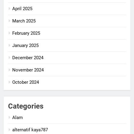
April 2025
March 2025
February 2025
January 2025
December 2024
November 2024
October 2024
Categories
Alam
alternatif kaya787