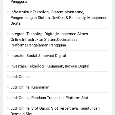
Pengguna
Infrastruktur Teknologi, Sistem Monitoring,
Pengembangan Sistem, DevOps & Reliability, Manajemen
Digital
Integrasi Teknologi Digital,Manajemen Akses
Online,Infrastruktur Sistem,Optimalisasi
Performa,Pengalaman Pengguna
Interaksi Sosial & Inovasi Digital
Investasi, Teknologi, Keuangan, Inovasi Digital
Judi Online
Judi Online, Keamanan
Judi Online, Panduan Transaksi, Platform Slot
Judi Online, Slot Gacor, Slot Terpercaya, Keuntungan
Bermain Slot