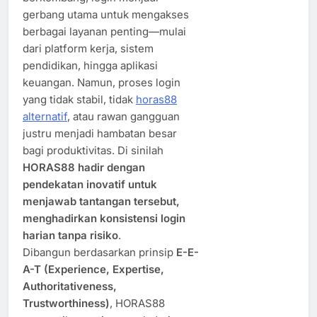
gerbang utama untuk mengakses
berbagai layanan penting—mulai
dari platform kerja, sistem
pendidikan, hingga aplikasi
keuangan. Namun, proses login
yang tidak stabil, tidak
horas88
alternatif
, atau rawan gangguan
justru menjadi hambatan besar
bagi produktivitas. Di sinilah
HORAS88 hadir dengan
pendekatan inovatif untuk
menjawab tantangan tersebut,
menghadirkan konsistensi login
harian tanpa risiko
.
Dibangun berdasarkan prinsip
E-E-
A-T (Experience, Expertise,
Authoritativeness,
Trustworthiness)
, HORAS88