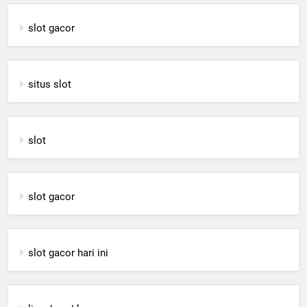
slot gacor
situs slot
slot
slot gacor
slot gacor hari ini