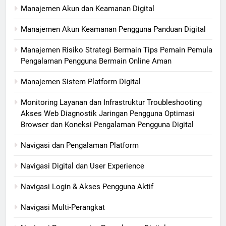
Manajemen Akun dan Keamanan Digital
Manajemen Akun Keamanan Pengguna Panduan Digital
Manajemen Risiko Strategi Bermain Tips Pemain Pemula
Pengalaman Pengguna Bermain Online Aman
Manajemen Sistem Platform Digital
Monitoring Layanan dan Infrastruktur Troubleshooting
Akses Web Diagnostik Jaringan Pengguna Optimasi
Browser dan Koneksi Pengalaman Pengguna Digital
Navigasi dan Pengalaman Platform
Navigasi Digital dan User Experience
Navigasi Login & Akses Pengguna Aktif
Navigasi Multi-Perangkat