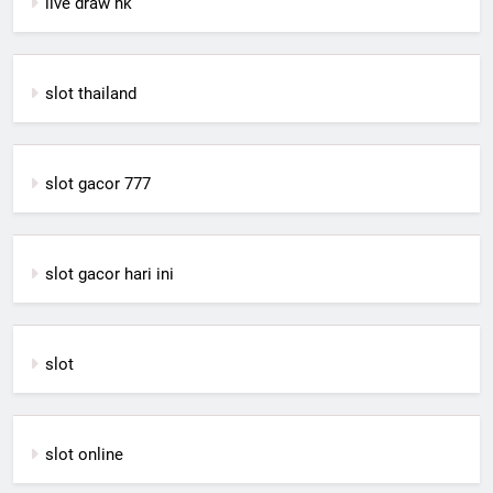
live draw hk
slot thailand
slot gacor 777
slot gacor hari ini
slot
slot online