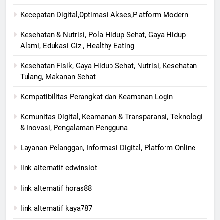
Kecepatan Digital,Optimasi Akses,Platform Modern
Kesehatan & Nutrisi, Pola Hidup Sehat, Gaya Hidup
Alami, Edukasi Gizi, Healthy Eating
Kesehatan Fisik, Gaya Hidup Sehat, Nutrisi, Kesehatan
Tulang, Makanan Sehat
Kompatibilitas Perangkat dan Keamanan Login
Komunitas Digital, Keamanan & Transparansi, Teknologi
& Inovasi, Pengalaman Pengguna
Layanan Pelanggan, Informasi Digital, Platform Online
link alternatif edwinslot
link alternatif horas88
link alternatif kaya787