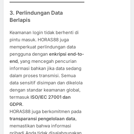
3. Perlindungan Data
Berlapis
Keamanan login tidak berhenti di
pintu masuk. HORAS88 juga
memperkuat perlindungan data
pengguna dengan
enkripsi end-to-
end
, yang mencegah pencurian
informasi bahkan jika data sedang
dalam proses transmisi. Semua
data sensitif disimpan dan dikelola
dengan standar keamanan global,
termasuk
ISO/IEC 27001 dan
GDPR
.
HORAS88 juga berkomitmen pada
transparansi pengelolaan data
,
memastikan bahwa informasi
pribadi Anda tidak disalahgunakan