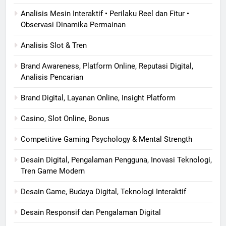
Analisis Mesin Interaktif • Perilaku Reel dan Fitur •
Observasi Dinamika Permainan
Analisis Slot & Tren
Brand Awareness, Platform Online, Reputasi Digital,
Analisis Pencarian
Brand Digital, Layanan Online, Insight Platform
Casino, Slot Online, Bonus
Competitive Gaming Psychology & Mental Strength
Desain Digital, Pengalaman Pengguna, Inovasi Teknologi,
Tren Game Modern
Desain Game, Budaya Digital, Teknologi Interaktif
Desain Responsif dan Pengalaman Digital