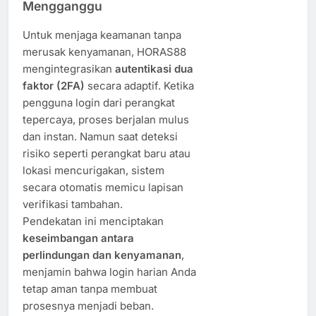
Mengganggu
Untuk menjaga keamanan tanpa
merusak kenyamanan, HORAS88
mengintegrasikan
autentikasi dua
faktor (2FA)
secara adaptif. Ketika
pengguna login dari perangkat
tepercaya, proses berjalan mulus
dan instan. Namun saat deteksi
risiko seperti perangkat baru atau
lokasi mencurigakan, sistem
secara otomatis memicu lapisan
verifikasi tambahan.
Pendekatan ini menciptakan
keseimbangan antara
perlindungan dan kenyamanan
,
menjamin bahwa login harian Anda
tetap aman tanpa membuat
prosesnya menjadi beban.