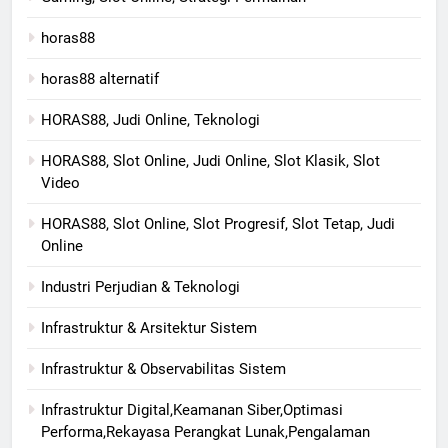
horas88
horas88 alternatif
HORAS88, Judi Online, Teknologi
HORAS88, Slot Online, Judi Online, Slot Klasik, Slot
Video
HORAS88, Slot Online, Slot Progresif, Slot Tetap, Judi
Online
Industri Perjudian & Teknologi
Infrastruktur & Arsitektur Sistem
Infrastruktur & Observabilitas Sistem
Infrastruktur Digital,Keamanan Siber,Optimasi
Performa,Rekayasa Perangkat Lunak,Pengalaman