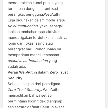
mencocokkan kunci publik yang
tersimpan dengan autentikasi
perangkat pengguna.WebAuthn
juga digunakan dalam mode
step-
up authentication
, yakni sebagai
lapisan tambahan saat aktivitas
mencurigakan terdeteksi, misalnya
login dari lokasi asing atau
perangkat baru.Penggunaan ini
memperkuat model keamanan
adaptive authentication
yang
sudah ada.
Peran WebAuthn dalam Zero Trust
Security
Sebagai bagian dari paradigma
Zero Trust Security
, WebAuthn
memastikan bahwa setiap
permintaan login tidak dianggap
sah secara default.Seluruh akses