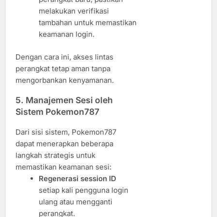
melakukan verifikasi
tambahan untuk memastikan
keamanan login.
Dengan cara ini, akses lintas
perangkat tetap aman tanpa
mengorbankan kenyamanan.
5. Manajemen Sesi oleh
Sistem Pokemon787
Dari sisi sistem, Pokemon787
dapat menerapkan beberapa
langkah strategis untuk
memastikan keamanan sesi:
Regenerasi session ID
setiap kali pengguna login
ulang atau mengganti
perangkat.