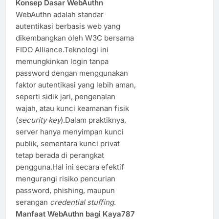
Konsep Dasar WebAuthn
WebAuthn adalah standar
autentikasi berbasis web yang
dikembangkan oleh W3C bersama
FIDO Alliance.Teknologi ini
memungkinkan login tanpa
password dengan menggunakan
faktor autentikasi yang lebih aman,
seperti sidik jari, pengenalan
wajah, atau kunci keamanan fisik
(
security key
).Dalam praktiknya,
server hanya menyimpan kunci
publik, sementara kunci privat
tetap berada di perangkat
pengguna.Hal ini secara efektif
mengurangi risiko pencurian
password, phishing, maupun
serangan
credential stuffing
.
Manfaat WebAuthn bagi Kaya787