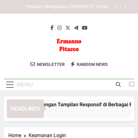
Skip
Panduan Mengakses LEBAH4D melalui Perangkat
to
Mobile dan Desktop
content
Panduan Mengakses KAYA787 melalui Perangkat
Mobile dan Desktop
LEBAH4D Login dengan Tampilan Responsif di
Berbagai Perangkat secara Aman
Panduan Mengakses EDWINSLOT melalui
Perangkat Mobile dan Desktop secara Praktis
Ermanno
Dapatkan Solusi Bisnis Dan Keuangan
Panduan Mengakses LEBAH4D melalui Perangkat
NEWSLETTER
RANDOM NEWS
Mobile dan Desktop
Pitacco
Dari Konsultan Profesional Ermanno
Panduan Mengakses KAYA787 melalui Perangkat
Pitacco. Sumber Daya Untuk Sukses
Mobile dan Desktop
MENU
Finansial.
BAH4D Login dengan Tampilan Responsif di Berbagai Perang
HEADLINES
Weeks Ago
Home
Keamanan Login