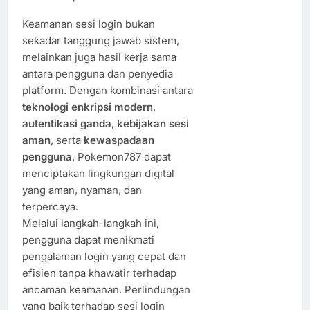
Keamanan sesi login bukan
sekadar tanggung jawab sistem,
melainkan juga hasil kerja sama
antara pengguna dan penyedia
platform. Dengan kombinasi antara
teknologi enkripsi modern
,
autentikasi ganda
,
kebijakan sesi
aman
, serta
kewaspadaan
pengguna
, Pokemon787 dapat
menciptakan lingkungan digital
yang aman, nyaman, dan
terpercaya.
Melalui langkah-langkah ini,
pengguna dapat menikmati
pengalaman login yang cepat dan
efisien tanpa khawatir terhadap
ancaman keamanan. Perlindungan
yang baik terhadap sesi login