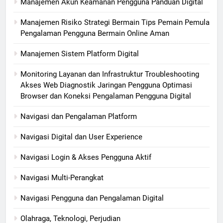
Manajemen Akun Keamanan Pengguna Panduan Digital
Manajemen Risiko Strategi Bermain Tips Pemain Pemula
Pengalaman Pengguna Bermain Online Aman
Manajemen Sistem Platform Digital
Monitoring Layanan dan Infrastruktur Troubleshooting
Akses Web Diagnostik Jaringan Pengguna Optimasi
Browser dan Koneksi Pengalaman Pengguna Digital
Navigasi dan Pengalaman Platform
Navigasi Digital dan User Experience
Navigasi Login & Akses Pengguna Aktif
Navigasi Multi-Perangkat
Navigasi Pengguna dan Pengalaman Digital
Olahraga, Teknologi, Perjudian