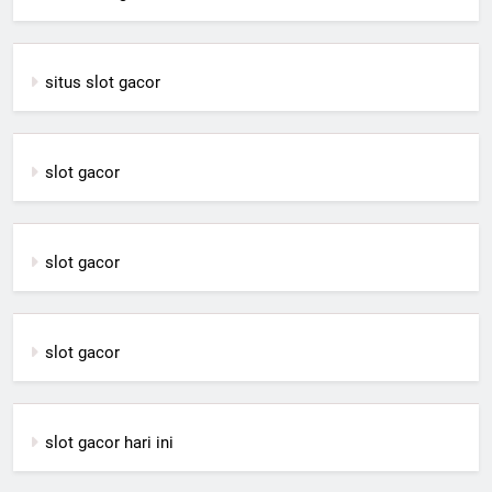
situs slot gacor
slot gacor
slot gacor
slot gacor
slot gacor hari ini