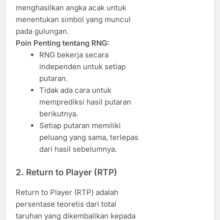
menghasilkan angka acak untuk
menentukan simbol yang muncul
pada gulungan.
Poin Penting tentang RNG:
RNG bekerja secara
independen untuk setiap
putaran.
Tidak ada cara untuk
memprediksi hasil putaran
berikutnya.
Setiap putaran memiliki
peluang yang sama, terlepas
dari hasil sebelumnya.
2.
Return to Player (RTP)
Return to Player (RTP) adalah
persentase teoretis dari total
taruhan yang dikembalikan kepada