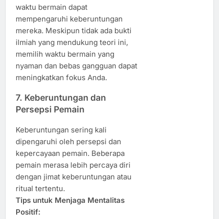
waktu bermain dapat
mempengaruhi keberuntungan
mereka. Meskipun tidak ada bukti
ilmiah yang mendukung teori ini,
memilih waktu bermain yang
nyaman dan bebas gangguan dapat
meningkatkan fokus Anda.
7.
Keberuntungan dan
Persepsi Pemain
Keberuntungan sering kali
dipengaruhi oleh persepsi dan
kepercayaan pemain. Beberapa
pemain merasa lebih percaya diri
dengan jimat keberuntungan atau
ritual tertentu.
Tips untuk Menjaga Mentalitas
Positif: