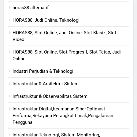
horas88 alternatif
HORAS88, Judi Online, Teknologi
HORAS88, Slot Online, Judi Online, Slot Klasik, Slot
Video
HORAS88, Slot Online, Slot Progresif, Slot Tetap, Judi
Online
Industri Perjudian & Teknologi
Infrastruktur & Arsitektur Sistem
Infrastruktur & Observabilitas Sistem
Infrastruktur Digital,Keamanan Siber,Optimasi
Performa,Rekayasa Perangkat Lunak,Pengalaman
Pengguna
Infrastruktur Teknologi, Sistem Monitoring,