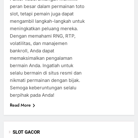
peran besar dalam permainan toto
slot, tetapi pemain juga dapat
mengambil langkah-langkah untuk
meningkatkan peluang mereka.
Dengan memahami RNG, RTP,
volatilitas, dan manajemen
bankroll, Anda dapat
memaksimalkan pengalaman
bermain Anda. Ingatlah untuk
selalu bermain di situs resmi dan
nikmati permainan dengan bijak.
Semoga keberuntungan selalu
berpihak pada Anda!
Read More
SLOT GACOR