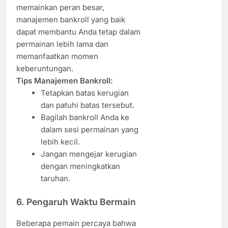
memainkan peran besar,
manajemen bankroll yang baik
dapat membantu Anda tetap dalam
permainan lebih lama dan
memanfaatkan momen
keberuntungan.
Tips Manajemen Bankroll:
Tetapkan batas kerugian
dan patuhi batas tersebut.
Bagilah bankroll Anda ke
dalam sesi permainan yang
lebih kecil.
Jangan mengejar kerugian
dengan meningkatkan
taruhan.
6.
Pengaruh Waktu Bermain
Beberapa pemain percaya bahwa