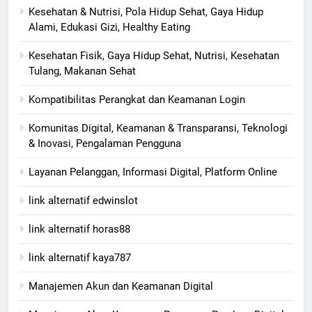
Kesehatan & Nutrisi, Pola Hidup Sehat, Gaya Hidup
Alami, Edukasi Gizi, Healthy Eating
Kesehatan Fisik, Gaya Hidup Sehat, Nutrisi, Kesehatan
Tulang, Makanan Sehat
Kompatibilitas Perangkat dan Keamanan Login
Komunitas Digital, Keamanan & Transparansi, Teknologi
& Inovasi, Pengalaman Pengguna
Layanan Pelanggan, Informasi Digital, Platform Online
link alternatif edwinslot
link alternatif horas88
link alternatif kaya787
Manajemen Akun dan Keamanan Digital