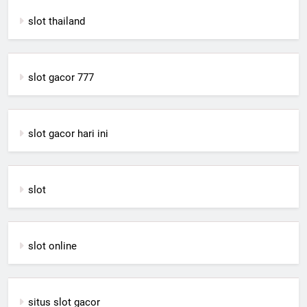
slot thailand
slot gacor 777
slot gacor hari ini
slot
slot online
situs slot gacor