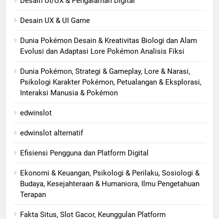
Desain UI/UX & Pengalaman Digital
Desain UX & UI Game
Dunia Pokémon Desain & Kreativitas Biologi dan Alam
Evolusi dan Adaptasi Lore Pokémon Analisis Fiksi
Dunia Pokémon, Strategi & Gameplay, Lore & Narasi,
Psikologi Karakter Pokémon, Petualangan & Eksplorasi,
Interaksi Manusia & Pokémon
edwinslot
edwinslot alternatif
Efisiensi Pengguna dan Platform Digital
Ekonomi & Keuangan, Psikologi & Perilaku, Sosiologi &
Budaya, Kesejahteraan & Humaniora, Ilmu Pengetahuan
Terapan
Fakta Situs, Slot Gacor, Keunggulan Platform