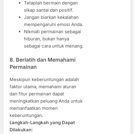
Tetaplah bermain dengan
sikap santai dan positif.
Jangan biarkan kekalahan
mempengaruhi emosi Anda.
Nikmati permainan sebagai
hiburan, bukan hanya
sebagai cara untuk menang.
8.
Berlatih dan Memahami
Permainan
Meskipun keberuntungan adalah
faktor utama, memahami aturan
dan fitur permainan dapat
meningkatkan peluang Anda untuk
memanfaatkan momen
keberuntungan.
Langkah-Langkah yang Dapat
Dilakukan: