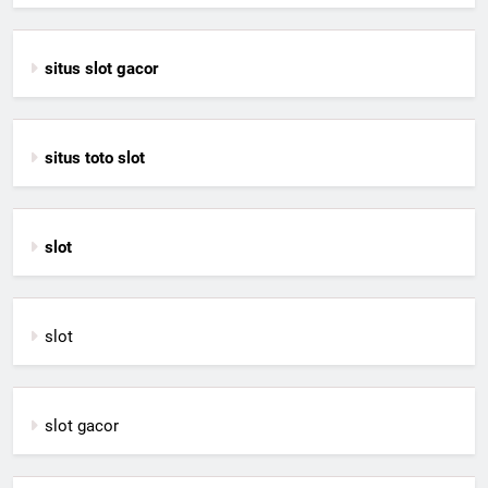
situs slot gacor
situs toto slot
slot
slot
slot gacor