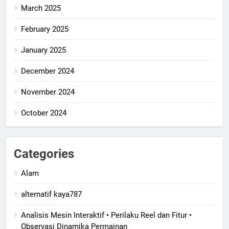
March 2025
February 2025
January 2025
December 2024
November 2024
October 2024
Categories
Alam
alternatif kaya787
Analisis Mesin Interaktif • Perilaku Reel dan Fitur •
Observasi Dinamika Permainan