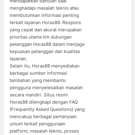
mendapatkan bantuan saat
menghadapi masalah teknis atau
membutuhkan informasi penting
terkait layanan Horas88. Respons
yang cepat dan akurat merupakan
prioritas utama tim dukungan
pelanggan Horas88 dalam menjaga
kepuasan pelanggan dan kualitas
layanan.
Selain itu, Horas88 menyediakan
berbagai sumber informasi
tambahan yang membantu
pengguna menyelesaikan masalah
secara mandiri. Situs resmi
Horas88 dilengkapi dengan FAQ
(Frequently Asked Questions) yang
mencakup berbagai pertanyaan
umum terkait penggunaan
platform, masalah teknis, proses