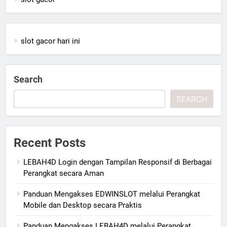
slot gacor hari ini
Search
SEARCH
Recent Posts
LEBAH4D Login dengan Tampilan Responsif di Berbagai
Perangkat secara Aman
Panduan Mengakses EDWINSLOT melalui Perangkat
Mobile dan Desktop secara Praktis
Panduan Mengakses LEBAH4D melalui Perangkat