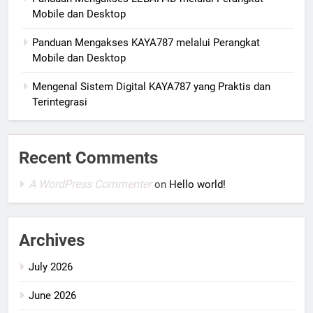
Mobile dan Desktop
Panduan Mengakses KAYA787 melalui Perangkat
Mobile dan Desktop
Mengenal Sistem Digital KAYA787 yang Praktis dan
Terintegrasi
Recent Comments
A WordPress Commenter
on
Hello world!
Archives
July 2026
June 2026