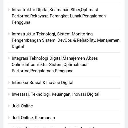
Infrastruktur Digital,Keamanan Siber,Optimasi
Performa,Rekayasa Perangkat Lunak,Pengalaman
Pengguna
Infrastruktur Teknologi, Sistem Monitoring,
Pengembangan Sistem, DevOps & Reliability, Manajemen
Digital
Integrasi Teknologi Digital,Manajemen Akses
Online,Infrastruktur Sistem,Optimalisasi
Performa,Pengalaman Pengguna
Interaksi Sosial & Inovasi Digital
Investasi, Teknologi, Keuangan, Inovasi Digital
Judi Online
Judi Online, Keamanan