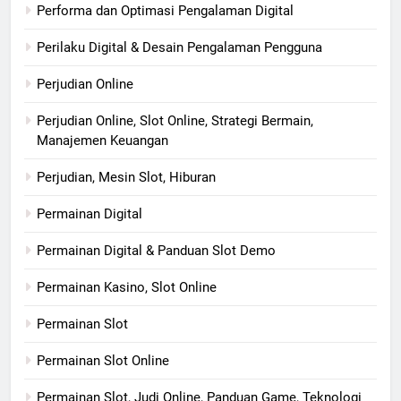
Performa dan Optimasi Pengalaman Digital
Perilaku Digital & Desain Pengalaman Pengguna
Perjudian Online
Perjudian Online, Slot Online, Strategi Bermain,
Manajemen Keuangan
Perjudian, Mesin Slot, Hiburan
Permainan Digital
Permainan Digital & Panduan Slot Demo
Permainan Kasino, Slot Online
Permainan Slot
Permainan Slot Online
Permainan Slot, Judi Online, Panduan Game, Teknologi