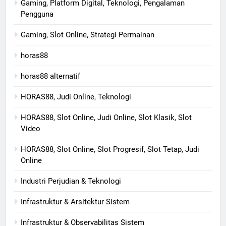
Gaming, Platform Digital, Teknologi, Pengalaman
Pengguna
Gaming, Slot Online, Strategi Permainan
horas88
horas88 alternatif
HORAS88, Judi Online, Teknologi
HORAS88, Slot Online, Judi Online, Slot Klasik, Slot
Video
HORAS88, Slot Online, Slot Progresif, Slot Tetap, Judi
Online
Industri Perjudian & Teknologi
Infrastruktur & Arsitektur Sistem
Infrastruktur & Observabilitas Sistem