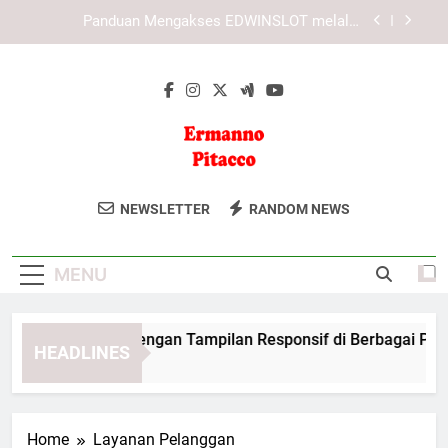
Skip
Panduan Mengakses LEBAH4D melalui Perangkat
to
Mobile dan Desktop
content
Panduan Mengakses KAYA787 melalui Perangkat
Mobile dan Desktop
LEBAH4D Login dengan Tampilan Responsif di
Berbagai Perangkat secara Aman
Panduan Mengakses EDWINSLOT melalui
Perangkat Mobile dan Desktop secara Praktis
Ermanno
Dapatkan Solusi Bisnis Dan Keuangan
Panduan Mengakses LEBAH4D melalui Perangkat
NEWSLETTER
RANDOM NEWS
Mobile dan Desktop
Pitacco
Dari Konsultan Profesional Ermanno
Panduan Mengakses KAYA787 melalui Perangkat
Pitacco. Sumber Daya Untuk Sukses
Mobile dan Desktop
MENU
Finansial.
EBAH4D Login dengan Tampilan Responsif di Berbagai Peran
HEADLINES
 Weeks Ago
Home
Layanan Pelanggan