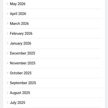
May 2026
April 2026
March 2026
February 2026
January 2026
December 2025
November 2025
October 2025
September 2025
August 2025
July 2025