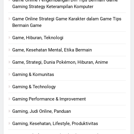
Gaming Strategy Keterampilan Komputer
Game Online Strategi Game Karakter dalam Game Tips
Bermain Game
Game, Hiburan, Teknologi
Game, Kesehatan Mental, Etika Bermain
Game, Strategi, Dunia Pokémon, Hiburan, Anime
Gaming & Komunitas
Gaming & Technology
Gaming Performance & Improvement
Gaming, Judi Online, Panduan
Gaming, Kesehatan, Lifestyle, Produktivitas