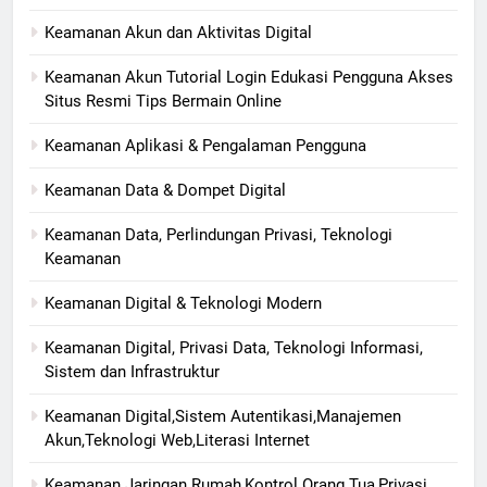
Keamanan Akun dan Aktivitas Digital
Keamanan Akun Tutorial Login Edukasi Pengguna Akses
Situs Resmi Tips Bermain Online
Keamanan Aplikasi & Pengalaman Pengguna
Keamanan Data & Dompet Digital
Keamanan Data, Perlindungan Privasi, Teknologi
Keamanan
Keamanan Digital & Teknologi Modern
Keamanan Digital, Privasi Data, Teknologi Informasi,
Sistem dan Infrastruktur
Keamanan Digital,Sistem Autentikasi,Manajemen
Akun,Teknologi Web,Literasi Internet
Keamanan Jaringan Rumah,Kontrol Orang Tua,Privasi