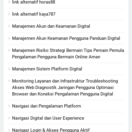
link alternatif horas88
link alternatif kaya787
Manajemen Akun dan Keamanan Digital
Manajemen Akun Keamanan Pengguna Panduan Digital
Manajemen Risiko Strategi Bermain Tips Pemain Pemula
Pengalaman Pengguna Bermain Online Aman
Manajemen Sistem Platform Digital
Monitoring Layanan dan Infrastruktur Troubleshooting
Akses Web Diagnostik Jaringan Pengguna Optimasi
Browser dan Koneksi Pengalaman Pengguna Digital
Navigasi dan Pengalaman Platform
Navigasi Digital dan User Experience
Navigasi Login & Akses Pengguna Aktif