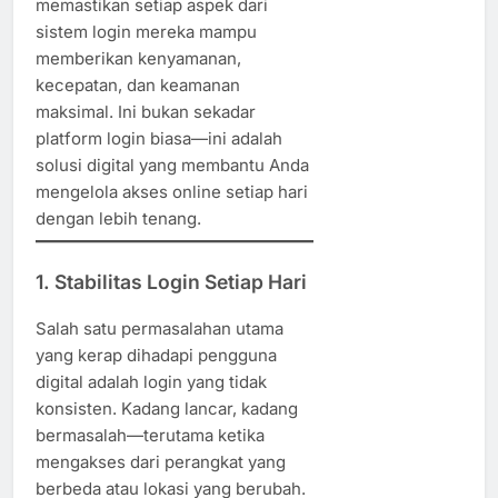
memastikan setiap aspek dari
sistem login mereka mampu
memberikan kenyamanan,
kecepatan, dan keamanan
maksimal. Ini bukan sekadar
platform login biasa—ini adalah
solusi digital yang membantu Anda
mengelola akses online setiap hari
dengan lebih tenang.
1. Stabilitas Login Setiap Hari
Salah satu permasalahan utama
yang kerap dihadapi pengguna
digital adalah login yang tidak
konsisten. Kadang lancar, kadang
bermasalah—terutama ketika
mengakses dari perangkat yang
berbeda atau lokasi yang berubah.