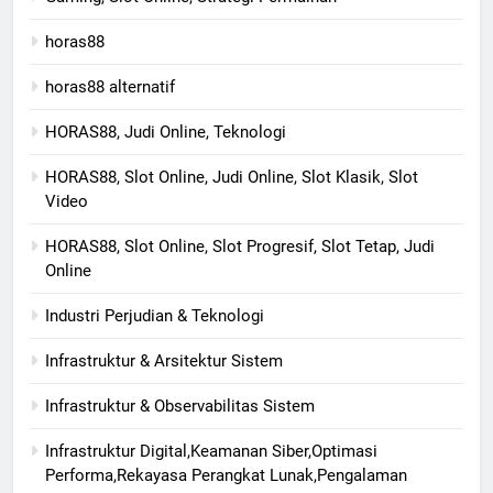
horas88
horas88 alternatif
HORAS88, Judi Online, Teknologi
HORAS88, Slot Online, Judi Online, Slot Klasik, Slot
Video
HORAS88, Slot Online, Slot Progresif, Slot Tetap, Judi
Online
Industri Perjudian & Teknologi
Infrastruktur & Arsitektur Sistem
Infrastruktur & Observabilitas Sistem
Infrastruktur Digital,Keamanan Siber,Optimasi
Performa,Rekayasa Perangkat Lunak,Pengalaman