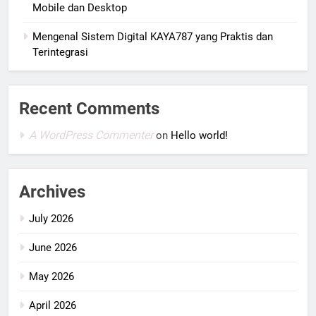
Mobile dan Desktop
Mengenal Sistem Digital KAYA787 yang Praktis dan
Terintegrasi
Recent Comments
A WordPress Commenter
on
Hello world!
Archives
July 2026
June 2026
May 2026
April 2026