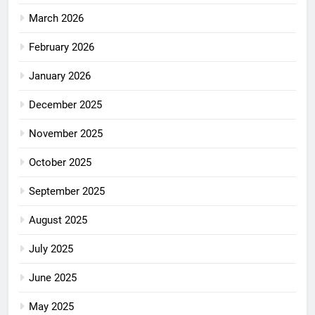
March 2026
February 2026
January 2026
December 2025
November 2025
October 2025
September 2025
August 2025
July 2025
June 2025
May 2025