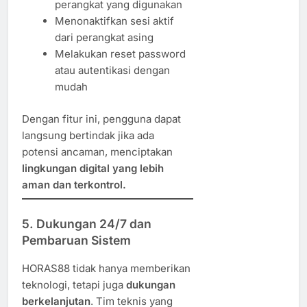
perangkat yang digunakan
Menonaktifkan sesi aktif
dari perangkat asing
Melakukan reset password
atau autentikasi dengan
mudah
Dengan fitur ini, pengguna dapat
langsung bertindak jika ada
potensi ancaman, menciptakan
lingkungan digital yang lebih
aman dan terkontrol.
5. Dukungan 24/7 dan
Pembaruan Sistem
HORAS88 tidak hanya memberikan
teknologi, tetapi juga
dukungan
berkelanjutan
. Tim teknis yang