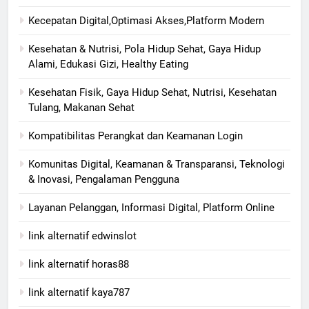
Kecepatan Digital,Optimasi Akses,Platform Modern
Kesehatan & Nutrisi, Pola Hidup Sehat, Gaya Hidup
Alami, Edukasi Gizi, Healthy Eating
Kesehatan Fisik, Gaya Hidup Sehat, Nutrisi, Kesehatan
Tulang, Makanan Sehat
Kompatibilitas Perangkat dan Keamanan Login
Komunitas Digital, Keamanan & Transparansi, Teknologi
& Inovasi, Pengalaman Pengguna
Layanan Pelanggan, Informasi Digital, Platform Online
link alternatif edwinslot
link alternatif horas88
link alternatif kaya787