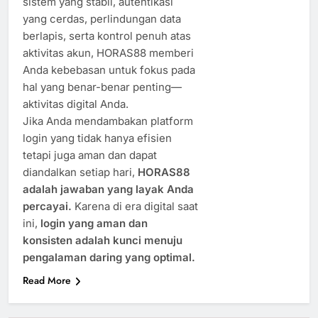
sistem yang stabil, autentikasi
yang cerdas, perlindungan data
berlapis, serta kontrol penuh atas
aktivitas akun, HORAS88 memberi
Anda kebebasan untuk fokus pada
hal yang benar-benar penting—
aktivitas digital Anda.
Jika Anda mendambakan platform
login yang tidak hanya efisien
tetapi juga aman dan dapat
diandalkan setiap hari,
HORAS88
adalah jawaban yang layak Anda
percayai.
Karena di era digital saat
ini,
login yang aman dan
konsisten adalah kunci menuju
pengalaman daring yang optimal.
Read More