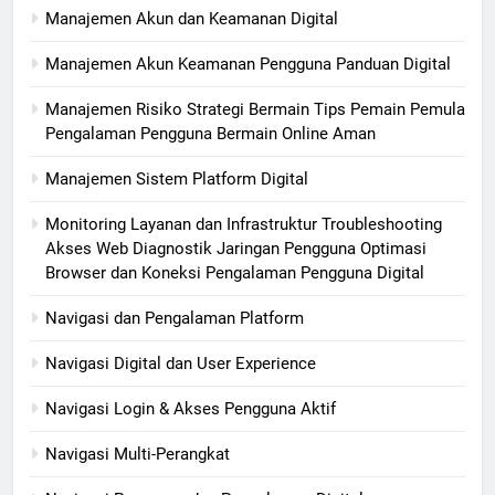
Manajemen Akun dan Keamanan Digital
Manajemen Akun Keamanan Pengguna Panduan Digital
Manajemen Risiko Strategi Bermain Tips Pemain Pemula
Pengalaman Pengguna Bermain Online Aman
Manajemen Sistem Platform Digital
Monitoring Layanan dan Infrastruktur Troubleshooting
Akses Web Diagnostik Jaringan Pengguna Optimasi
Browser dan Koneksi Pengalaman Pengguna Digital
Navigasi dan Pengalaman Platform
Navigasi Digital dan User Experience
Navigasi Login & Akses Pengguna Aktif
Navigasi Multi-Perangkat