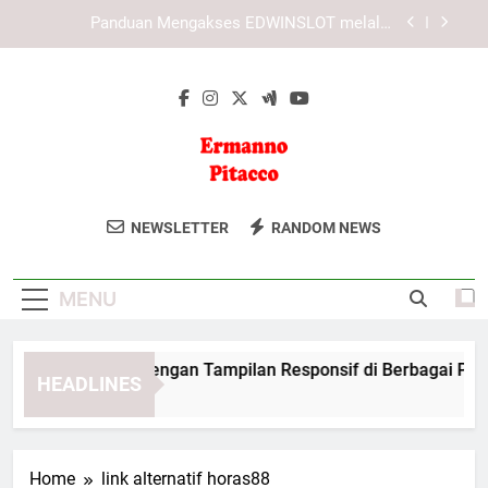
Skip
Panduan Mengakses LEBAH4D melalui Perangkat
to
Mobile dan Desktop
content
Panduan Mengakses KAYA787 melalui Perangkat
Mobile dan Desktop
LEBAH4D Login dengan Tampilan Responsif di
Berbagai Perangkat secara Aman
Panduan Mengakses EDWINSLOT melalui
Perangkat Mobile dan Desktop secara Praktis
Ermanno
Dapatkan Solusi Bisnis Dan Keuangan
Panduan Mengakses LEBAH4D melalui Perangkat
NEWSLETTER
RANDOM NEWS
Mobile dan Desktop
Pitacco
Dari Konsultan Profesional Ermanno
Panduan Mengakses KAYA787 melalui Perangkat
Pitacco. Sumber Daya Untuk Sukses
Mobile dan Desktop
MENU
Finansial.
BAH4D Login dengan Tampilan Responsif di Berbagai Perang
HEADLINES
Week Ago
Home
link alternatif horas88