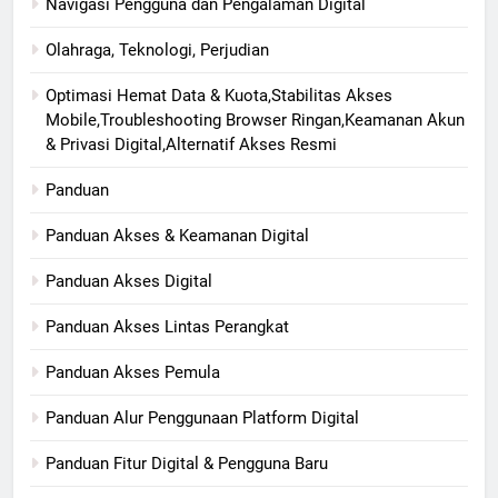
Navigasi Pengguna dan Pengalaman Digital
Olahraga, Teknologi, Perjudian
Optimasi Hemat Data & Kuota,Stabilitas Akses
Mobile,Troubleshooting Browser Ringan,Keamanan Akun
& Privasi Digital,Alternatif Akses Resmi
Panduan
Panduan Akses & Keamanan Digital
Panduan Akses Digital
Panduan Akses Lintas Perangkat
Panduan Akses Pemula
Panduan Alur Penggunaan Platform Digital
Panduan Fitur Digital & Pengguna Baru