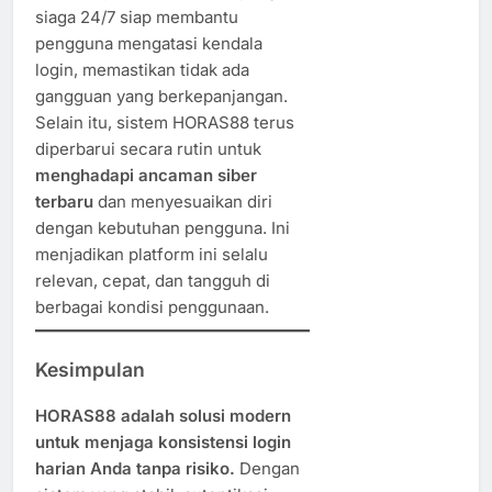
siaga 24/7 siap membantu
pengguna mengatasi kendala
login, memastikan tidak ada
gangguan yang berkepanjangan.
Selain itu, sistem HORAS88 terus
diperbarui secara rutin untuk
menghadapi ancaman siber
terbaru
dan menyesuaikan diri
dengan kebutuhan pengguna. Ini
menjadikan platform ini selalu
relevan, cepat, dan tangguh di
berbagai kondisi penggunaan.
Kesimpulan
HORAS88 adalah solusi modern
untuk menjaga konsistensi login
harian Anda tanpa risiko.
Dengan