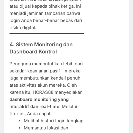
atau dijual kepada pihak ketiga. Ini
menjadi jaminan tambahan bahwa
login Anda benar-benar bebas dari
risiko digital.
4. Sistem Monitoring dan
Dashboard Kontrol
Pengguna membutuhkan lebih dari
sekadar keamanan pasif—mereka
juga membutuhkan kendali penuh
atas aktivitas akun mereka. Oleh
karena itu, HORAS88 menyediakan
dashboard monitoring yang
interaktif dan real-time
. Melalui
fitur ini, Anda dapat:
Melihat histori login lengkap
Memantau lokasi dan