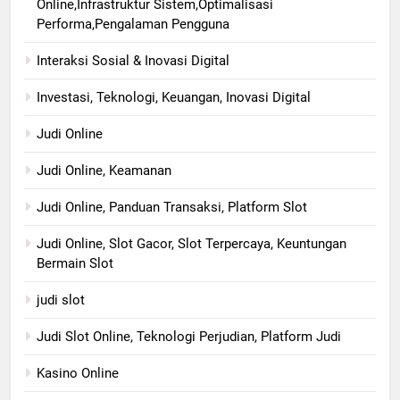
Online,Infrastruktur Sistem,Optimalisasi
Performa,Pengalaman Pengguna
Interaksi Sosial & Inovasi Digital
Investasi, Teknologi, Keuangan, Inovasi Digital
Judi Online
Judi Online, Keamanan
Judi Online, Panduan Transaksi, Platform Slot
Judi Online, Slot Gacor, Slot Terpercaya, Keuntungan
Bermain Slot
judi slot
Judi Slot Online, Teknologi Perjudian, Platform Judi
Kasino Online