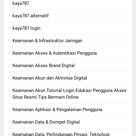
kaya787
kaya787 alternatif
kaya787 login
Keamanan & Infrastruktur Jaringan
Keamanan Akses & Autentikasi Pengguna
Keamanan Akses Brand Digital
Keamanan Akun dan Aktivitas Digital
Keamanan Akun Tutorial Login Edukasi Pengguna Akses
Situs Resmi Tips Bermain Online
Keamanan Aplikasi & Pengalaman Pengguna
Keamanan Data & Dompet Digital
Keamanan Data, Perlindungan Privasi, Teknologi