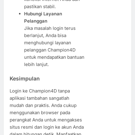
pastikan stabil.
Hubungi Layanan
Pelanggan
Jika masalah login terus
berlanjut, Anda bisa
menghubungi layanan
pelanggan Champion4D
untuk mendapatkan bantuan
lebih lanjut.
Kesimpulan
Login ke Champion4D tanpa
aplikasi tambahan sangatlah
mudah dan praktis. Anda cukup
menggunakan browser pada
perangkat Anda untuk mengakses
situs resmi dan login ke akun Anda
dalam hitungan detik. Manfaatkan