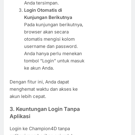
Anda tersimpan.
Login Otomatis di
Kunjungan Berikutnya
Pada kunjungan berikutnya,
browser akan secara
otomatis mengisi kolom
username dan password.
Anda hanya perlu menekan
tombol “Login” untuk masuk
ke akun Anda.
Dengan fitur ini, Anda dapat
menghemat waktu dan akses ke
akun lebih cepat.
3. Keuntungan Login Tanpa
Aplikasi
Login ke Champion4D tanpa