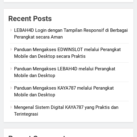
Recent Posts
LEBAH4D Login dengan Tampilan Responsif di Berbagai
Perangkat secara Aman
Panduan Mengakses EDWINSLOT melalui Perangkat
Mobile dan Desktop secara Praktis
Panduan Mengakses LEBAH4D melalui Perangkat
Mobile dan Desktop
Panduan Mengakses KAYA787 melalui Perangkat
Mobile dan Desktop
Mengenal Sistem Digital KAYA787 yang Praktis dan
Terintegrasi