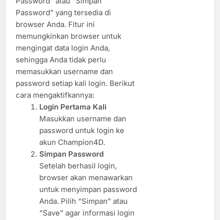
Password” atau “Simpan
Password” yang tersedia di
browser Anda. Fitur ini
memungkinkan browser untuk
mengingat data login Anda,
sehingga Anda tidak perlu
memasukkan username dan
password setiap kali login. Berikut
cara mengaktifkannya:
Login Pertama Kali
Masukkan username dan
password untuk login ke
akun Champion4D.
Simpan Password
Setelah berhasil login,
browser akan menawarkan
untuk menyimpan password
Anda. Pilih “Simpan” atau
“Save” agar informasi login