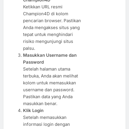
Ketikkan URL resmi
Champion4D di kolom
pencarian browser. Pastikan
Anda mengakses situs yang
tepat untuk menghindari
risiko mengunjungi situs
palsu.
Masukkan Username dan
Password
Setelah halaman utama
terbuka, Anda akan melihat
kolom untuk memasukkan
username dan password.
Pastikan data yang Anda
masukkan benar.
Klik Login
Setelah memasukkan
informasi login dengan