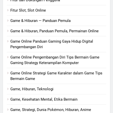
Fitur dan Dukungan Pengguna
Fitur Slot, Slot Online
Game & Hiburan — Panduan Pemula
Game & Hiburan, Panduan Pemula, Permainan Online
Game Online Panduan Gaming Gaya Hidup Digital
Pengembangan Diri
Game Online Pengembangan Diri Tips Bermain Game
Gaming Strategy Keterampilan Komputer
Game Online Strategi Game Karakter dalam Game Tips
Bermain Game
Game, Hiburan, Teknologi
Game, Kesehatan Mental, Etika Bermain
Game, Strategi, Dunia Pokémon, Hiburan, Anime