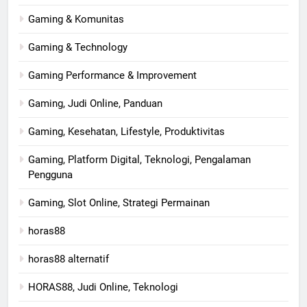
Gaming & Komunitas
Gaming & Technology
Gaming Performance & Improvement
Gaming, Judi Online, Panduan
Gaming, Kesehatan, Lifestyle, Produktivitas
Gaming, Platform Digital, Teknologi, Pengalaman
Pengguna
Gaming, Slot Online, Strategi Permainan
horas88
horas88 alternatif
HORAS88, Judi Online, Teknologi