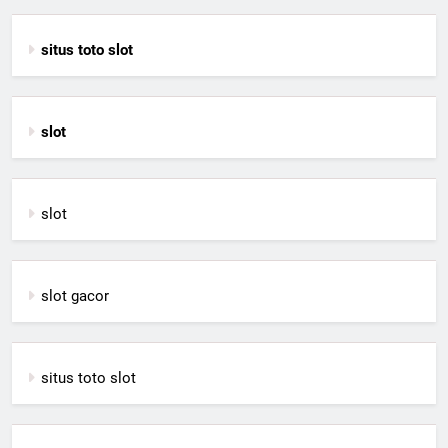
situs toto slot
slot
slot
slot gacor
situs toto slot