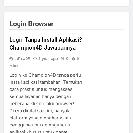
Login Browser
Login Tanpa Install Aplikasi?
Champion4D Jawabannya
cd1ca69
1 year ago
0
8
mins
Login ke Champion4D tanpa perlu
install aplikasi tambahan. Temukan
cara praktis untuk mengakses
semua layanan hanya dengan
beberapa klik melalui browser!
Di era digital saat ini, banyak
platform yang mengharuskan
pengguna untuk mengunduh
aplikasi khusus untuk dapat