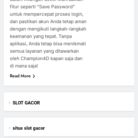
fitur seperti “Save Password”
untuk mempercepat proses login,
dan pastikan akun Anda tetap aman
dengan mengikuti langkah-langkah
keamanan yang tepat. Tanpa
aplikasi, Anda tetap bisa menikmati
semua layanan yang ditawarkan
oleh Champion4D kapan saja dan
di mana saja!
Read More
SLOT GACOR
situs slot gacor