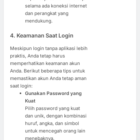
selama ada koneksi internet
dan perangkat yang
mendukung.
4. Keamanan Saat Login
Meskipun login tanpa aplikasi lebih
praktis, Anda tetap harus
memperhatikan keamanan akun
Anda. Berikut beberapa tips untuk
memastikan akun Anda tetap aman
saat login:
Gunakan Password yang
Kuat
Pilih password yang kuat
dan unik, dengan kombinasi
huruf, angka, dan simbol
untuk mencegah orang lain
menebaknya.