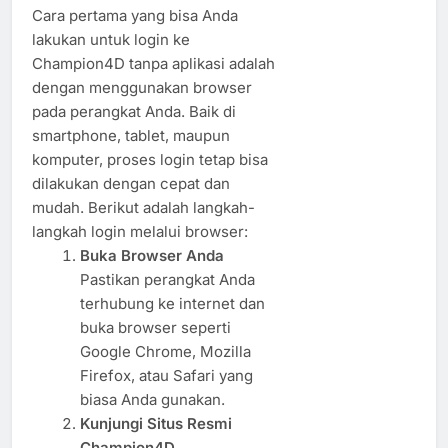
Cara pertama yang bisa Anda
lakukan untuk login ke
Champion4D tanpa aplikasi adalah
dengan menggunakan browser
pada perangkat Anda. Baik di
smartphone, tablet, maupun
komputer, proses login tetap bisa
dilakukan dengan cepat dan
mudah. Berikut adalah langkah-
langkah login melalui browser:
Buka Browser Anda
Pastikan perangkat Anda
terhubung ke internet dan
buka browser seperti
Google Chrome, Mozilla
Firefox, atau Safari yang
biasa Anda gunakan.
Kunjungi Situs Resmi
Champion4D