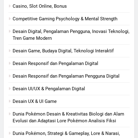
Casino, Slot Online, Bonus
Competitive Gaming Psychology & Mental Strength
Desain Digital, Pengalaman Pengguna, Inovasi Teknologi,
Tren Game Modern
Desain Game, Budaya Digital, Teknologi Interaktif
Desain Responsif dan Pengalaman Digital
Desain Responsif dan Pengalaman Pengguna Digital
Desain UI/UX & Pengalaman Digital
Desain UX & UI Game
Dunia Pokémon Desain & Kreativitas Biologi dan Alam
Evolusi dan Adaptasi Lore Pokémon Analisis Fiksi
Dunia Pokémon, Strategi & Gameplay, Lore & Narasi,