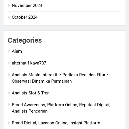
November 2024
October 2024
Categories
Alam
alternatif kaya787
Analisis Mesin Interaktif • Perilaku Reel dan Fitur •
Observasi Dinamika Permainan
Analisis Slot & Tren
Brand Awareness, Platform Online, Reputasi Digital,
Analisis Pencarian
Brand Digital, Layanan Online, Insight Platform