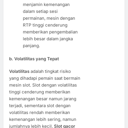
menjamin kemenangan
dalam setiap sesi
permainan, mesin dengan
RTP tinggi cenderung
memberikan pengembalian
lebih besar dalam jangka
panjang.
b.
Volatilitas yang Tepat
Volatilitas
adalah tingkat risiko
yang dihadapi pemain saat bermain
mesin slot. Slot dengan volatilitas
tinggi cenderung memberikan
kemenangan besar namun jarang
terjadi, sementara slot dengan
volatilitas rendah memberikan
kemenangan lebih sering, namun
jumlahnya lebih kecil.
Slot gacor