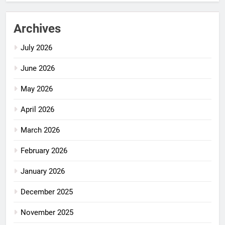
Archives
July 2026
June 2026
May 2026
April 2026
March 2026
February 2026
January 2026
December 2025
November 2025