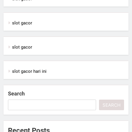
slot gacor
slot gacor
slot gacor hari ini
Search
SEARCH
Recent Posts