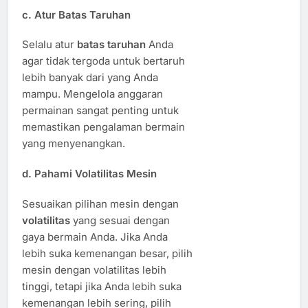
c.
Atur Batas Taruhan
Selalu atur
batas taruhan
Anda
agar tidak tergoda untuk bertaruh
lebih banyak dari yang Anda
mampu. Mengelola anggaran
permainan sangat penting untuk
memastikan pengalaman bermain
yang menyenangkan.
d.
Pahami Volatilitas Mesin
Sesuaikan pilihan mesin dengan
volatilitas
yang sesuai dengan
gaya bermain Anda. Jika Anda
lebih suka kemenangan besar, pilih
mesin dengan volatilitas lebih
tinggi, tetapi jika Anda lebih suka
kemenangan lebih sering, pilih