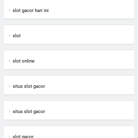
slot gacor hari ini
slot
slot online
situs slot gacor
situs slot gacor
slot gacor