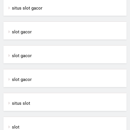
situs slot gacor
slot gacor
slot gacor
slot gacor
situs slot
slot