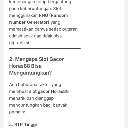
kemenangan tetap bergantung
pada keberuntungan. Slot
menggunakan
RNG (Random
Number Generator)
yang
memastikan bahwa setiap putaran
adalah acak dan tidak bisa
diprediksi.
2.
Mengapa Slot Gacor
Horas88 Bisa
Menguntungkan?
Ada beberapa faktor yang
membuat
slot gacor Horas88
menarik dan dianggap
menguntungkan bagi banyak
pemain:
a.
RTP Tinggi