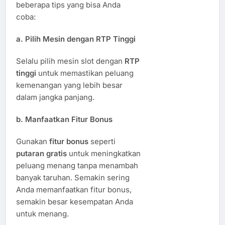
beberapa tips yang bisa Anda
coba:
a.
Pilih Mesin dengan RTP Tinggi
Selalu pilih mesin slot dengan
RTP
tinggi
untuk memastikan peluang
kemenangan yang lebih besar
dalam jangka panjang.
b.
Manfaatkan Fitur Bonus
Gunakan
fitur bonus
seperti
putaran gratis
untuk meningkatkan
peluang menang tanpa menambah
banyak taruhan. Semakin sering
Anda memanfaatkan fitur bonus,
semakin besar kesempatan Anda
untuk menang.