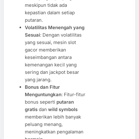
meskipun tidak ada
kepastian dalam setiap
putaran.
Volatilitas Menengah yang
Sesuai
: Dengan volatilitas
yang sesuai, mesin slot
gacor memberikan
keseimbangan antara
kemenangan kecil yang
sering dan jackpot besar
yang jarang.
Bonus dan Fitur
Menguntungkan
: Fitur-fitur
bonus seperti
putaran
gratis
dan
wild symbols
memberikan lebih banyak
peluang menang,
meningkatkan pengalaman