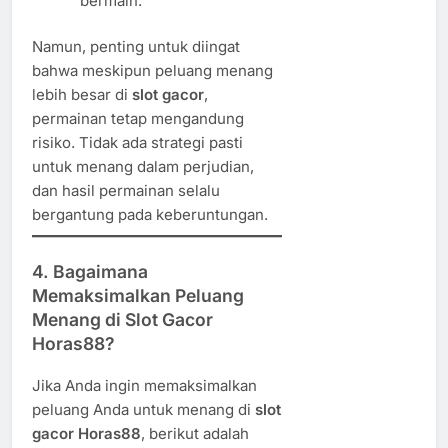
bermain.
Namun, penting untuk diingat
bahwa meskipun peluang menang
lebih besar di
slot gacor
,
permainan tetap mengandung
risiko. Tidak ada strategi pasti
untuk menang dalam perjudian,
dan hasil permainan selalu
bergantung pada keberuntungan.
4.
Bagaimana
Memaksimalkan Peluang
Menang di Slot Gacor
Horas88?
Jika Anda ingin memaksimalkan
peluang Anda untuk menang di
slot
gacor Horas88
, berikut adalah